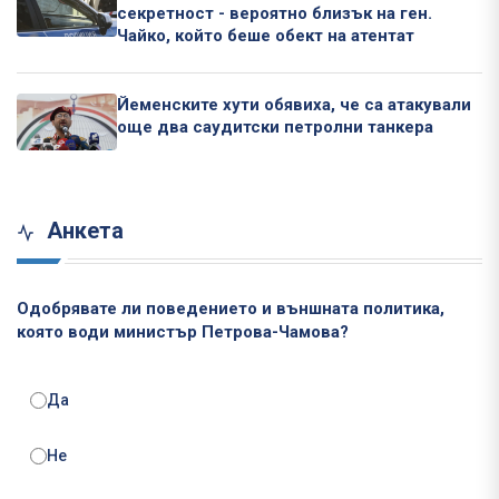
секретност - вероятно близък на ген.
Чайко, който беше обект на атентат
Йеменските хути обявиха, че са атакували
още два саудитски петролни танкера
Анкета
Одобрявате ли поведението и външната политика,
която води министър Петрова-Чамова?
Да
Не