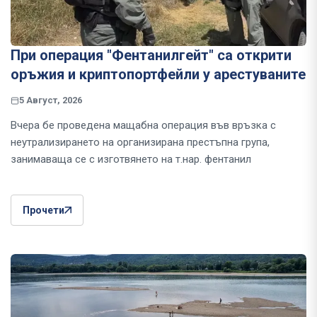
При операция "Фентанилгейт" са открити
оръжия и криптопортфейли у арестуваните
5 Август, 2026
Вчера бе проведена мащабна операция във връзка с
неутрализирането на организирана престъпна група,
занимаваща се с изготвянето на т.нар. фентанил
Прочети