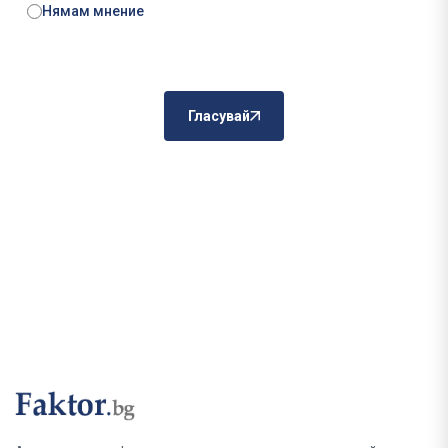
Нямам мнение
Гласувай