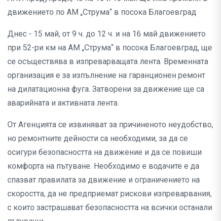
движението по АМ „Струма“ в посока Благоевград
Днес - 15 май, от 9 ч. до 12 ч. и на 16 май движението
при 52-ри км на АМ „Струма“ в посока Благоевград, ще
се осъществява в изпреварващата лента. Временната
организация е за изпълнение на гаранционен ремонт
на дилатационна фуга. Затворени за движение ще са
аварийната и активната лента.
От Агенцията се извиняват за причиненото неудобство,
но ремонтните дейности са необходими, за да се
осигури безопасността на движение и да се повиши
комфорта на пътуване. Необходимо е водачите е да
спазват правилата за движение и ограничението на
скоростта, да не предприемат рискови изпреварвания,
с които застрашават безопасността на всички останали