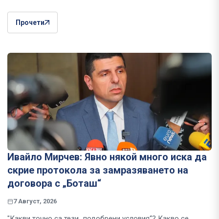
Прочети
Ивайло Мирчев: Явно някой много иска да
скрие протокола за замразяването на
договора с „Боташ“
7 Август, 2026
"Какви точно са тези „подобрени условия“? Какво се