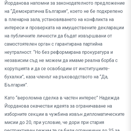
Йорданова напомни за законодателното предложение
на “Демократична България”, което не бе подкрепено
в пленарна зала, установяването на конфликта на
интереси и проверката на имуществените декларации
на публичните личности да бъдат извършвани от
самостоятелен орган с гарантирана партийна
неутралност. “Но без реформирана прокуратура и
независим съд не можем да имаме реална борба с
корупцията и да се освободим от институциите-
бухалки”, каза членът на ръководството на “Да,
България”.
Като “вероломна сделка в частен интерес” Надежда
Йорданова окачестви идеята за ограничаване на
изборните секции в чужбина извън дипломатическите
мисии до 20, при условие, че дори при стария
рестриктивен режим те са били ограничени до 35 за