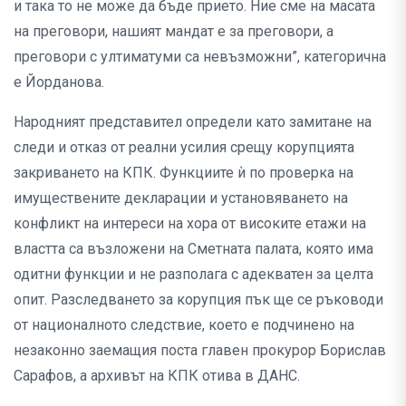
и така то не може да бъде прието. Ние сме на масата
на преговори, нашият мандат е за преговори, а
преговори с ултиматуми са невъзможни”, категорична
е Йорданова.
Народният представител определи като замитане на
следи и отказ от реални усилия срещу корупцията
закриването на КПК. Функциите ѝ по проверка на
имуществените декларации и установяването на
конфликт на интереси на хора от високите етажи на
властта са възложени на Сметната палата, която има
одитни функции и не разполага с адекватен за целта
опит. Разследването за корупция пък ще се ръководи
от националното следствие, което е подчинено на
незаконно заемащия поста главен прокурор Борислав
Сарафов, а архивът на КПК отива в ДАНС.