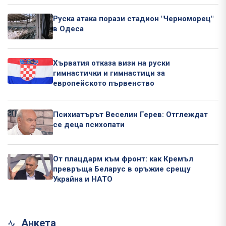
Руска атака порази стадион "Черноморец"
в Одеса
Хърватия отказа визи на руски
гимнастички и гимнастици за
европейското първенство
Психиатърът Веселин Герев: Отглеждат
се деца психопати
От плацдарм към фронт: как Кремъл
превръща Беларус в оръжие срещу
Украйна и НАТО
Анкета