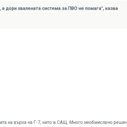
 а дори хвалената система за ПВО не помага", казва
щата на върха на Г-7, нито в САЩ. Много необмислено реше