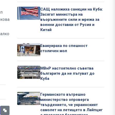
САЩ наложиха санкции на Куба:
ип
Засягат министъра на
лкова
въоръжените сили и мрежа за
военни доставки от Русия и
Китай
малко
Евакуираха по спешност
столичен мол
МВнР настоятелно съветва
българите да не пътуват до
Куба
Германското вътрешно
министерство опроверга
твърдението, че украинският
самолет на летището в Лайпциг