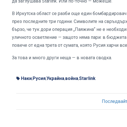
да заглушава Starlink. Или по-точно — можеше.
В Иркутска област се разби още един бомбардировач 
през последните три години. Символите на свръхдър
бързо, че тук дори операция „Паяжина“ не е необхо
уличното осветление — защото няма пари: в бюджета 
повече от една трета от сумата, която Русия харчи вс
За това и много други неща — в новата сводка.
Наки
Русия
Украйна
война
Starlink
,
,
,
,
Последвайте