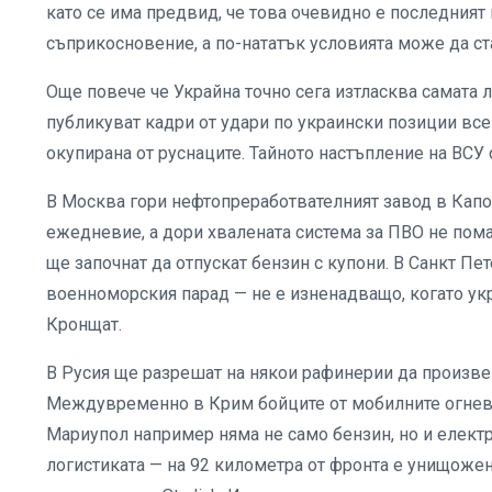
като се има предвид, че това очевидно е последният
съприкосновение, а по-нататък условията може да с
Още повече че Украйна точно сега изтласква самата 
публикуват кадри от удари по украински позиции все
окупирана от руснаците. Тайното настъпление на ВСУ 
В Москва гори нефтопреработвателният завод в Капот
ежедневие, а дори хвалената система за ПВО не пома
ще започнат да отпускат бензин с купони. В Санкт П
военноморския парад — не е изненадващо, когато ук
Кронщат.
В Русия ще разрешат на някои рафинерии да произве
Междувременно в Крим бойците от мобилните огневи г
Мариупол например няма не само бензин, но и електр
логистиката — на 92 километра от фронта е унищоже