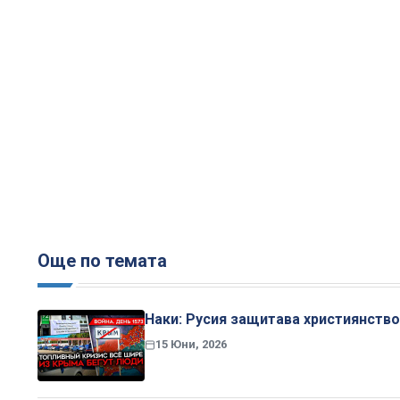
Още по темата
Наки: Русия защитава християнство
15 Юни, 2026