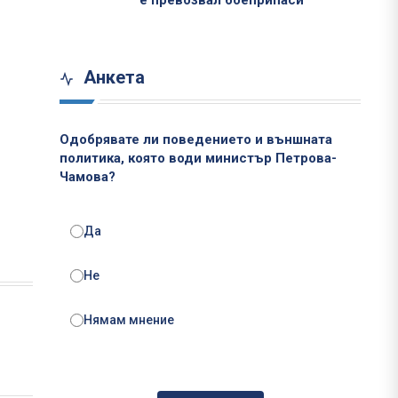
е превозвал боеприпаси
Анкета
Одобрявате ли поведението и външната
политика, която води министър Петрова-
Чамова?
Да
Не
Нямам мнение