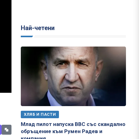
Най-четени
ХЛЯБ И ПАСТИ
Млад пилот напуска ВВС със скандално
обръщение към Румен Радев и
компания