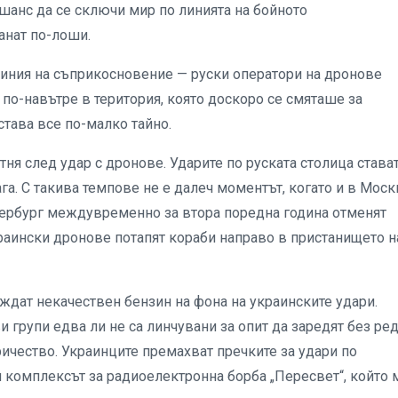
 шанс да се сключи мир по линията на бойното
танат по-лоши.
линия на съприкосновение — руски оператори на дронове
 по-навътре в територия, която доскоро се смяташе за
става все по-малко тайно.
ня след удар с дронове. Ударите по руската столица става
га. С такива темпове не е далеч моментът, когато и в Моск
етербург междувременно за втора поредна година отменят
раински дронове потапят кораби направо в пристанището н
ждат некачествен бензин на фона на украинските удари.
рупи едва ли не са линчувани за опит да заредят без ред,
ичество. Украинците премахват пречките за удари по
н комплексът за радиоелектронна борба „Пересвет“, който