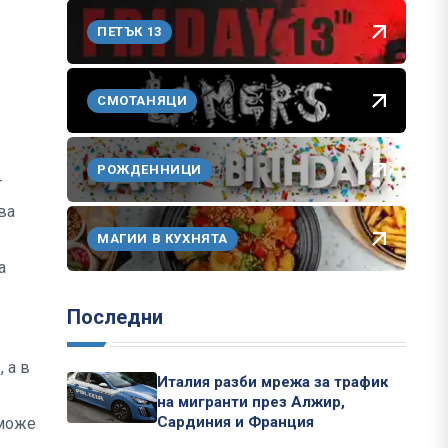
ПЕТЪК 13
СМОТАНЯЦИ
РОЖДЕННИЦИ
т
ва
МАГИИ В КУХНЯТА
а
Последни
 а в
Италия разби мрежа за трафик
на мигранти през Алжир,
Сардиния и Франция
 може