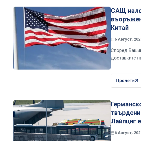
САЩ нало
въоръжени
Китай
6 Август, 202
Според Вашин
доставките н
Прочети
Германск
твърдение
Лайпциг е
6 Август, 202