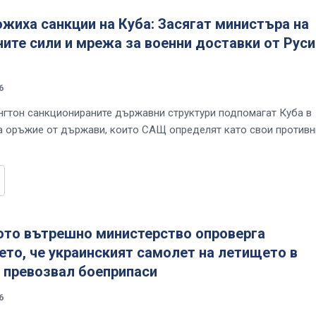
жиха санкции на Куба: Засягат министъра на
те сили и мрежа за военни доставки от Руси
6
гтон санкционираните държавни структури подпомагат Куба в
а оръжие от държави, които САЩ определят като свои против
ото вътрешно министерство опроверга
то, че украинският самолет на летището в
 превозвал боеприпаси
6