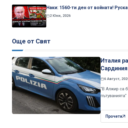
Наки: 1560-ти ден от войната! Руск
2 Юни, 2026
Още от Свят
Италия ра
Сардиния
6 Август, 202
"В Алжир са б
пътуванията"
Прочети