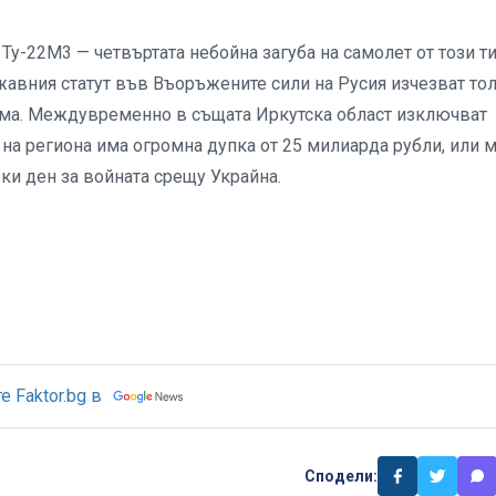
Ту-22М3 — четвъртата небойна загуба на самолет от този т
жавния статут във Въоръжените сили на Русия изчезват то
дима. Междувременно в същата Иркутска област изключват
на региона има огромна дупка от 25 милиарда рубли, или 
еки ден за войната срещу Украйна.
 Faktor.bg в
Сподели: