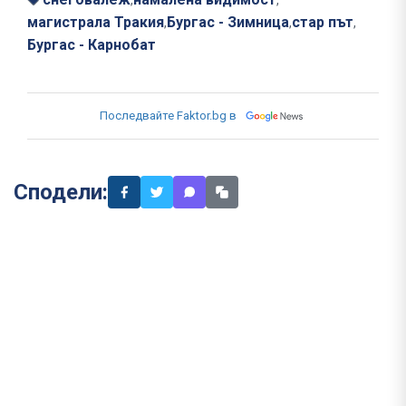
магистрала Тракия
Бургас - Зимница
стар път
,
,
,
Бургас - Карнобат
Последвайте Faktor.bg в
Сподели: