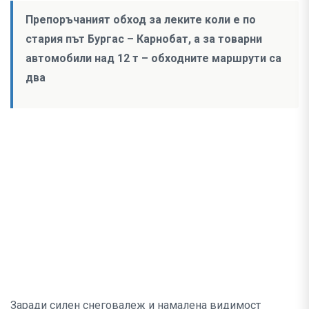
Препоръчаният обход за леките коли е по
стария път Бургас – Карнобат, а за товарни
автомобили над 12 т – обходните маршрути са
два
Заради силен снеговалеж и намалена видимост