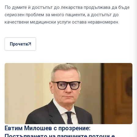
По думите ѝ достъпът до лекарства продължава да бъде
сериозен проблем за много пациенти, а достъпът до
качествени медицински услуги остава неравномерен.
Прочети
Евтим Милошев с прозрение:
Постъпването на паричните потоци е