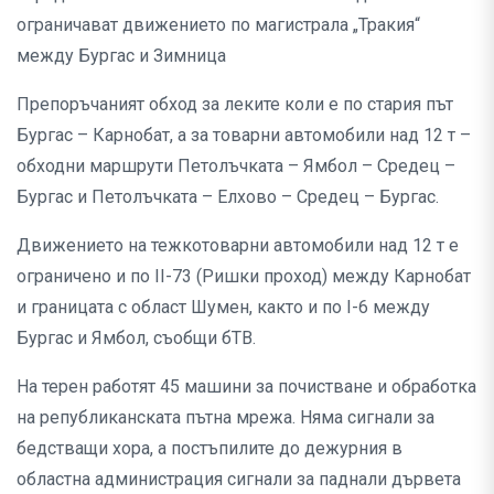
ограничават движението по магистрала „Тракия“
между Бургас и Зимница
Препоръчаният обход за леките коли е по стария път
Бургас – Карнобат, а за товарни автомобили над 12 т –
обходни маршрути Петолъчката – Ямбол – Средец –
Бургас и Петолъчката – Елхово – Средец – Бургас.
Движението на тежкотоварни автомобили над 12 т е
ограничено и по II-73 (Ришки проход) между Карнобат
и границата с област Шумен, както и по I-6 между
Бургас и Ямбол, съобщи бТВ.
На терен работят 45 машини за почистване и обработка
на републиканската пътна мрежа. Няма сигнали за
бедстващи хора, а постъпилите до дежурния в
областна администрация сигнали за паднали дървета