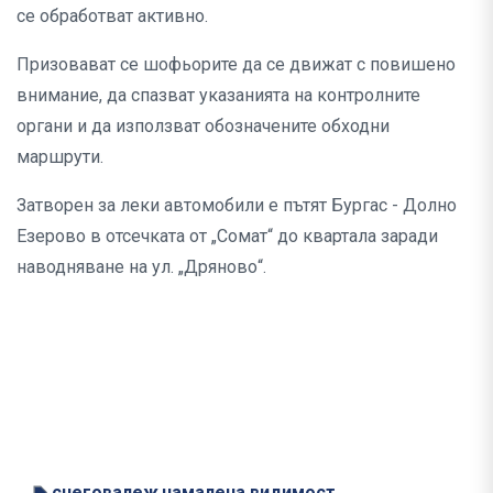
се обработват активно.
Призовават се шофьорите да се движат с повишено
внимание, да спазват указанията на контролните
органи и да използват обозначените обходни
маршрути.
Затворен за леки автомобили е пътят Бургас - Долно
Езерово в отсечката от „Сомат“ до квартала заради
наводняване на ул. „Дряново“.
снеговалеж
намалена видимост
,
,