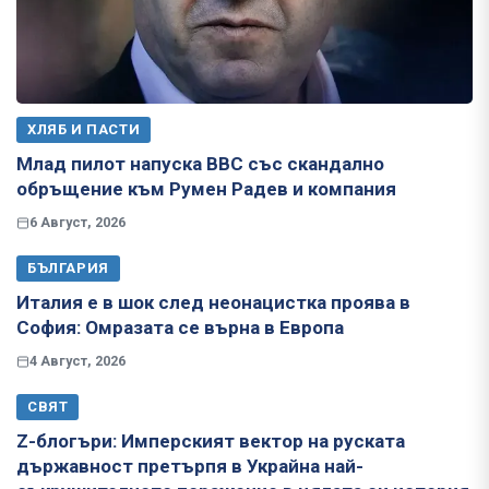
ХЛЯБ И ПАСТИ
Млад пилот напуска ВВС със скандално
обръщение към Румен Радев и компания
6 Август, 2026
БЪЛГАРИЯ
Италия е в шок след неонацистка проява в
София: Омразата се върна в Европа
4 Август, 2026
СВЯТ
Z-блогъри: Имперският вектор на руската
държавност претърпя в Украйна най-