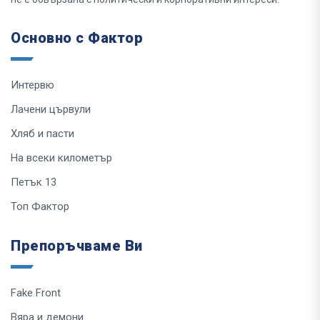
Основно с Фактор
Интервю
Лачени цървули
Хляб и пасти
На всеки километър
Петък 13
Топ Фактор
Препоръчваме Ви
Fake Front
Вяра и демони