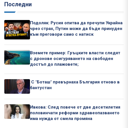
Последни
Подоляк: Русия опитва да пречупи Украйна
чрез страх, Путин може да бъде принуден
към преговори само с натиск
Вземете пример: Гръцките власти следят
с дронове осигуряването на свободен
достъп до плажовете;
С "Боташ" превърнаха България отново в
бантустан
Ивкова: След повече от две десетилетия
половинчати реформи здравеопазването
има нужда от смела промяна