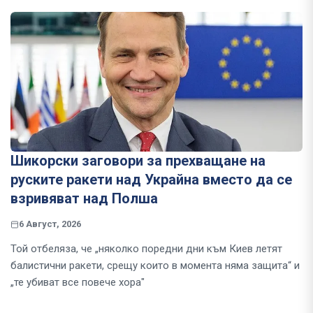
Шикорски заговори за прехващане на
руските ракети над Украйна вместо да се
взривяват над Полша
6 Август, 2026
Той отбеляза, че „няколко поредни дни към Киев летят
балистични ракети, срещу които в момента няма защита“ и
„те убиват все повече хора"