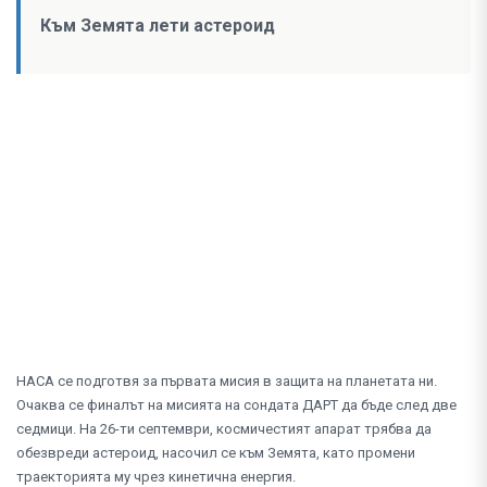
Към Земята лети астероид
НАСА се подготвя за първата мисия в защита на планетата ни.
Очаква се финалът на мисията на сондата ДАРТ да бъде след две
седмици. На 26-ти септември, космичестият апарат трябва да
обезвреди астероид, насочил се към Земята, като промени
траекторията му чрез кинетична енергия.