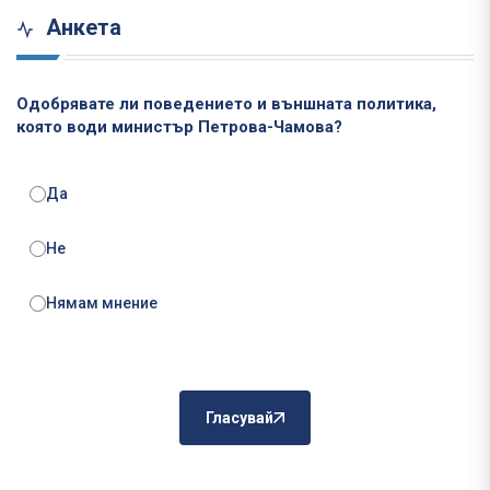
Анкета
Одобрявате ли поведението и външната политика,
която води министър Петрова-Чамова?
Да
Не
Нямам мнение
Гласувай