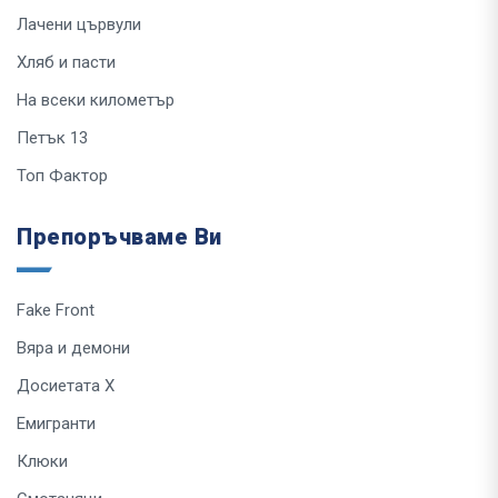
Лачени цървули
Хляб и пасти
На всеки километър
Петък 13
Топ Фактор
Препоръчваме Ви
Fake Front
Вяра и демони
Досиетата Х
Емигранти
Клюки