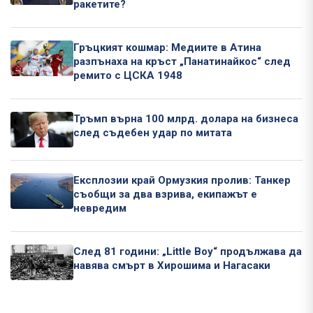
ракетите?
Гръцкият кошмар: Медиите в Атина
разпънаха на кръст „Панатинайкос“ след
ремито с ЦСКА 1948
Тръмп върна 100 млрд. долара на бизнеса
след съдебен удар по митата
Експлозии край Ормузкия пролив: Танкер
съобщи за два взрива, екипажът е
невредим
След 81 години: „Little Boy“ продължава да
навява смърт в Хирошима и Нагасаки