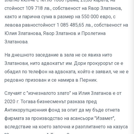
стойност 109 718 лв., собственост на Явор Златанов,
както и парична сума в размер на 550 000 евро, с
левова равностойност 1 085 485,65 лв., собственост на
Юлия Златанова, Явор Златанов и Пролетина
Златанова.
На днешното заседание в зала не се явиха нито
Златанови, нито адвокатът им. Дори прокурорът се е
обадил по телефон на адвоката, който е заявил, че не е
редовно призован и се намира в Перник.
Случаят с "изчезналото злато" на Илия Златанов е от
2020 г. Тогава бизнесменът разказа пред
Антикорупционния фонд за опит да му бъде отнета
фирмата за производство на асансьори "Изамет",
вследствие на което започна и разплитането на казуса