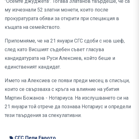
"Осемте джуджета". Тогава Златанов твърдеше, че са
му изчезнали 52 златни монети, които после
прокуратурата обяви за открити при спецакция в
къщата на семейството.
Припомняме, че на 21 януари СГС сдоби с нов шеф,
след като Висшият съдебен съвет гласува
кандидатурата на Руси Алексиев, който беше и
единственият кандидат.
Името на Алексиев се появи преди месец в списъци,
които се свързваха с кръга на влияние на убития
Мартин Божанов - Нотариуса. На изслушването си на
21 януари той отрече да познава Нотариус и определи
тези твърдения за спекулативни.
СГС Пепи Еврото