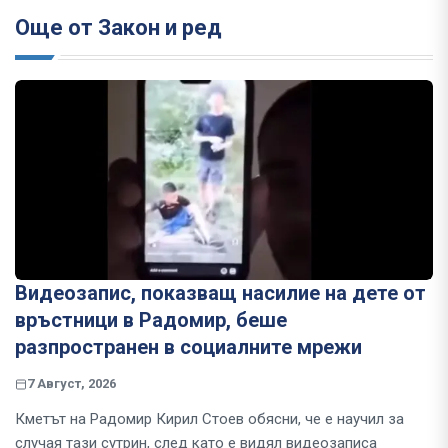
Още от Закон и ред
Видеозапис, показващ насилие на дете от
връстници в Радомир, беше
разпространен в социалните мрежи
7 Август, 2026
Кметът на Радомир Кирил Стоев обясни, че е научил за
случая тази сутрин, след като е видял видеозаписа