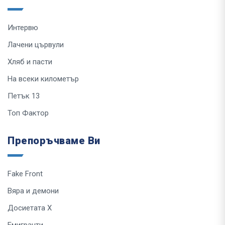
Интервю
Лачени цървули
Хляб и пасти
На всеки километър
Петък 13
Топ Фактор
Препоръчваме Ви
Fake Front
Вяра и демони
Досиетата Х
Емигранти