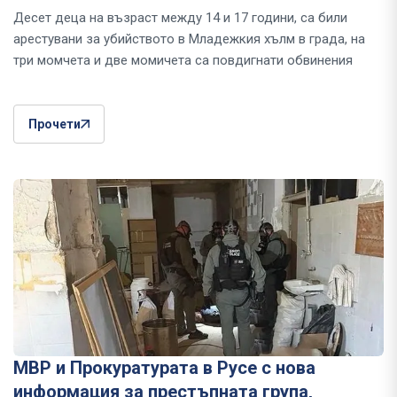
Десет деца на възраст между 14 и 17 години, са били
арестувани за убийството в Младежкия хълм в града, на
три момчета и две момичета са повдигнати обвинения
Прочети
МВР и Прокуратурата в Русе с нова
информация за престъпната група,