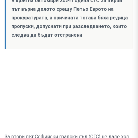
В края на октомври 2024 година СГС за първи
път върна делото срещу Петьо Еврото на
прокуратурата, а причината тогава бяха редица
пропуски, допуснати при разследването, които
следва да бъдат отстранени
За втори път Софийски градски съд (СГС) не даде ход