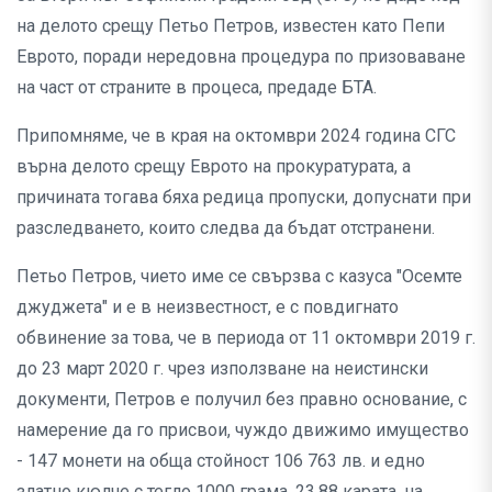
на делото срещу Петьо Петров, известен като Пепи
Еврото, поради нередовна процедура по призоваване
на част от страните в процеса, предаде БТА.
Припомняме, че в края на октомври 2024 година СГС
върна делото срещу Еврото на прокуратурата, а
причината тогава бяха редица пропуски, допуснати при
разследването, които следва да бъдат отстранени.
Петьо Петров, чието име се свързва с казуса "Осемте
джуджета" и е в неизвестност, е с повдигнато
обвинение за това, че в периода от 11 октомври 2019 г.
до 23 март 2020 г. чрез използване на неистински
документи, Петров е получил без правно основание, с
намерение да го присвои, чуждо движимо имущество
- 147 монети на обща стойност 106 763 лв. и едно
златно кюлче с тегло 1000 грама, 23,88 карата, на