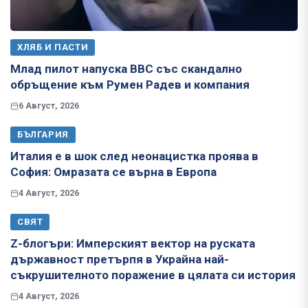
ХЛЯБ И ПАСТИ
Млад пилот напуска ВВС със скандално
обръщение към Румен Радев и компания
6 Август, 2026
БЪЛГАРИЯ
Италия е в шок след неонацистка проява в
София: Омразата се върна в Европа
4 Август, 2026
СВЯТ
Z-блогъри: Имперският вектор на руската
държавност претърпя в Украйна най-
съкрушителното поражение в цялата си история
4 Август, 2026