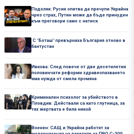
Подоляк: Русия опитва да пречупи Украйна
чрез страх, Путин може да бъде принуден
към преговори само с натиск
С "Боташ" превърнаха България отново в
бантустан
Ивкова: След повече от две десетилетия
половинчати реформи здравеопазването
има нужда от смела промяна
Криминален психолог за убийството в
Пловдив: Действали са като глутница, за
тях жертвата е била никой
Военен: САЩ и Украйна работят за
модернизация на ракетите за ПВО С-300