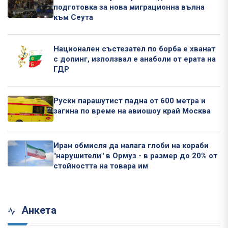
подготовка за нова миграционна вълна
към Сеута
Национален състезател по борба е хванат
с допинг, използвал е анаболи от ерата на
ГДР
Руски парашутист падна от 600 метра и
загина по време на авиошоу край Москва
Иран обмисля да налага глоби на кораби
"нарушители" в Ормуз - в размер до 20% от
стойността на товара им
Анкета