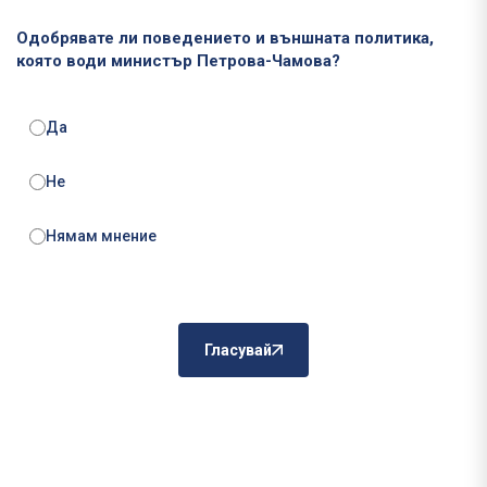
Одобрявате ли поведението и външната политика,
която води министър Петрова-Чамова?
Да
Не
Нямам мнение
Гласувай