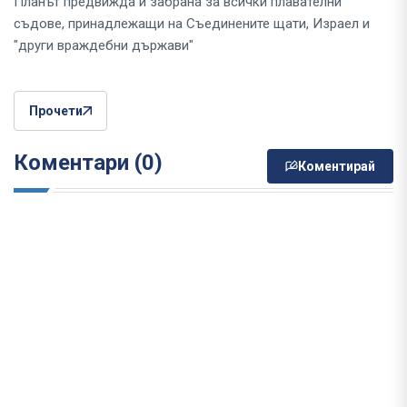
Планът предвижда и забрана за всички плавателни
съдове, принадлежащи на Съединените щати, Израел и
"други враждебни държави"
Прочети
Коментари (0)
Коментирай