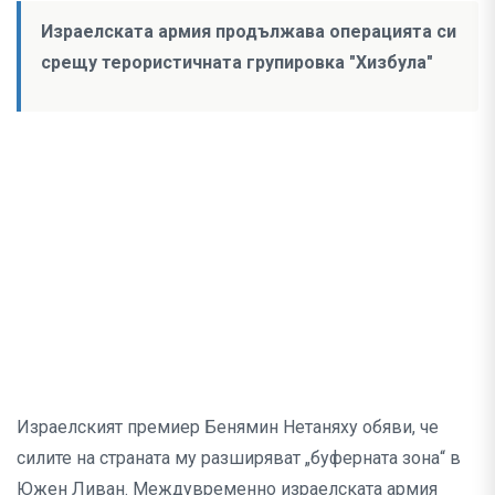
Израелската армия продължава операцията си
срещу терористичната групировка "Хизбула"
Израелският премиер Бенямин Нетаняху обяви, че
силите на страната му разширяват „буферната зона“ в
Южен Ливан. Междувременно израелската армия