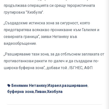
продължава операцията си срещу терористичната
групировка "Хизбула".
„Създадохме истинска зона за сигурност, която
предотвратява всякакво проникване към Галилея и
северната граница“, заяви Нетаняху във
видеообръщение.
„Разширяваме тази зона, за да отблъснем заплахата от
противотанкови ракети по-далеч и да създадем по-
широка буферна зона“, добави той. /БГНЕС, АФП
Бенямин Нетаняху
Израел
разширяване
,
,
,
буферна зона
Ливан
Хизбула
,
,