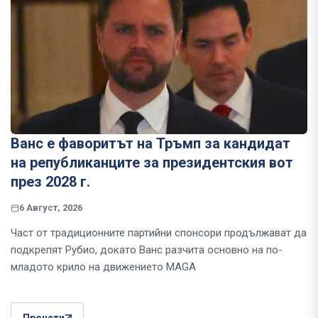
Ванс е фаворитът на Тръмп за кандидат
на републиканците за президентския вот
през 2028 г.
6 Август, 2026
Част от традиционните партийни спонсори продължават да
подкрепят Рубио, докато Ванс разчита основно на по-
младото крило на движението MAGA