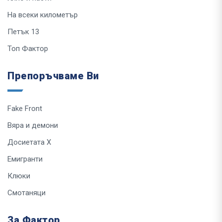
На всеки километър
Петък 13
Топ Фактор
Препоръчваме Ви
Fake Front
Вяра и демони
Досиетата Х
Емигранти
Клюки
Смотаняци
За Фактор