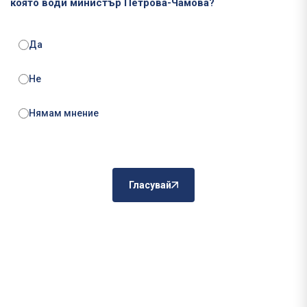
която води министър Петрова-Чамова?
Да
Не
Нямам мнение
Гласувай