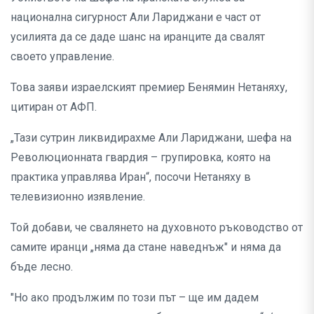
национална сигурност Али Лариджани е част от
усилията да се даде шанс на иранците да свалят
своето управление.
Това заяви израелският премиер Бенямин Нетаняху,
цитиран от АФП.
„Тази сутрин ликвидирахме Али Лариджани, шефа на
Революционната гвардия – групировка, която на
практика управлява Иран“, посочи Нетаняху в
телевизионно изявление.
Той добави, че свалянето на духовното ръководство от
самите иранци „няма да стане наведнъж" и няма да
бъде лесно.
"Но ако продължим по този път – ще им дадем