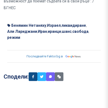
възможност да поемат съдбата си в свои ръце“. /
БГНЕС
Бенямин Нетаняху
Израел
ликвидиране
,
,
,
Али Лариджани
Иран
иранци
шанс
свобода
,
,
,
,
,
режим
Последвайте Faktor.bg в
Сподели: