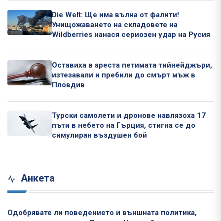
Die Welt: Ще има вълна от фалити!
Унищожаването на складовете на
Wildberries нанася сериозен удар на Русия
Оставиха в ареста петимата тийнейджъри,
изтезавали и пребили до смърт мъж в
Пловдив
Турски самолети и дронове навлязоха 17
пъти в небето на Гърция, стигна се до
симулиран въздушен бой
Анкета
Одобрявате ли поведението и външната политика,