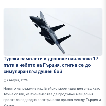
Турски самолети и дронове навлязоха 17
пъти в небето на Гърция, стигна се до
симулиран въздушен бой
7 Август, 2026
Новото напрежение над Егейско море идва ден след като
Атина обяви, че възнамерява да продължи мащабния
проект за подводна електрическа връзка между Гърция и
Кипър