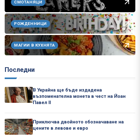
СМОТАНЯЦИ
РОЖДЕННИЦИ
МАГИИ В КУХНЯТА
Последни
В Украйна ще бъде издадена
възпоменателна монета в чест на Йоан
Павел II
Приключва двойното обозначаване на
цените в левове и евро