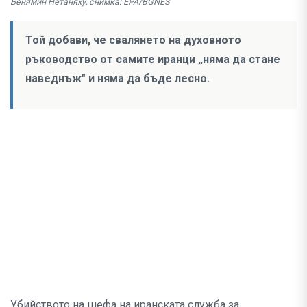
Бенямин Нетаняху, снимка: EPA/BGNES
Той добави, че свалянето на духовното
ръководство от самите иранци „няма да стане
наведнъж" и няма да бъде лесно.
Убийството на шефа на иранската служба за