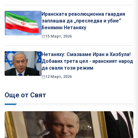
Иранската революционна гвардия
заплашва да „преследва и убие“
Бенямин Нетаняху
15 Март, 2026
Нетаняху: Смазваме Иран и Хизбула!
Добавих трета цел - иранският народ
да свали този режим
12 Март, 2026
Още от Свят