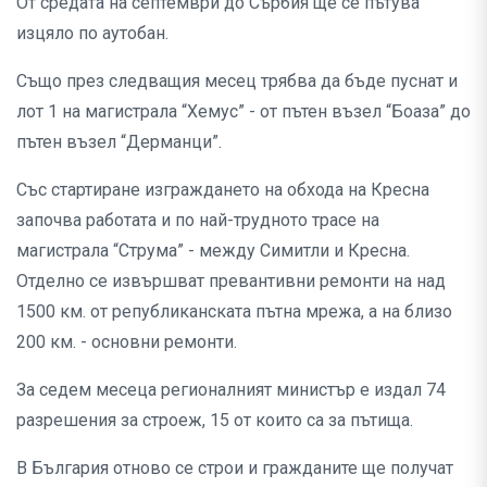
От средата на септември до Сърбия ще се пътува
изцяло по аутобан.
Също през следващия месец трябва да бъде пуснат и
лот 1 на магистрала “Хемус” - от пътен възел “Боаза” до
пътен възел “Дерманци”.
Със стартиране изграждането на обхода на Кресна
започва работата и по най-трудното трасе на
магистрала “Струма” - между Симитли и Кресна.
Отделно се извършват превантивни ремонти на над
1500 км. от републиканската пътна мрежа, а на близо
200 км. - основни ремонти.
За седем месеца регионалният министър е издал 74
разрешения за строеж, 15 от които са за пътища.
В България отново се строи и гражданите ще получат