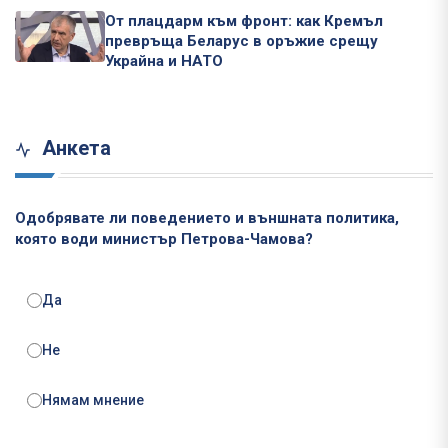
От плацдарм към фронт: как Кремъл
превръща Беларус в оръжие срещу
Украйна и НАТО
Анкета
Одобрявате ли поведението и външната политика,
която води министър Петрова-Чамова?
Да
Не
Нямам мнение