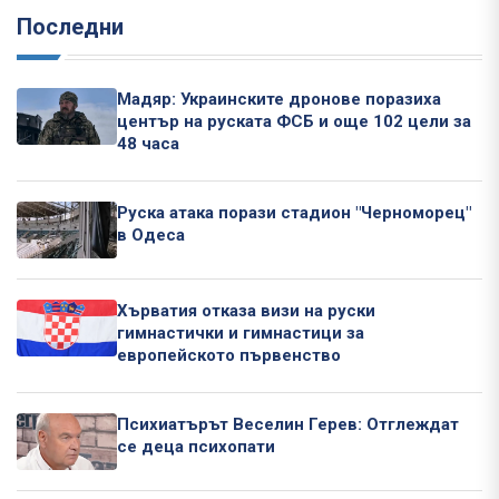
Последни
Мадяр: Украинските дронове поразиха
център на руската ФСБ и още 102 цели за
48 часа
Руска атака порази стадион "Черноморец"
в Одеса
Хърватия отказа визи на руски
гимнастички и гимнастици за
европейското първенство
Психиатърът Веселин Герев: Отглеждат
се деца психопати