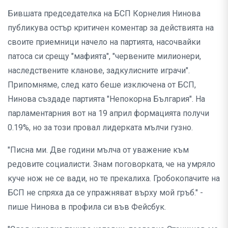
Бившата председателка на БСП Корнелия Нинова
публикува остър критичен коментар за действията на
своите приемници начело на партията, насочвайки
патоса си срещу "мафията", "червените милионери,
наследствените кланове, задкулисните играчи".
Припомняме, след като беше изключена от БСП,
Нинова създаде партията "Непокорна България". На
парламентарния вот на 19 април формацията получи
0.19%, но за този провал лидерката мълчи гузно.
"Писна ми. Две години мълча от уважение към
редовите социалисти. Знам поговорката, че на умряло
куче нож не се вади, но те прекалиха. Гробокопачите на
БСП не спряха да се упражняват върху мой гръб." -
пише Нинова в профила си във Фейсбук.