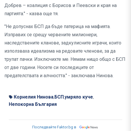
Добрев – коалиция с Борисов и Пеевски и края на
партията." - казва още тя.
"Не допуснах БСП да бъде патерица на мафията.
Изправих се срещу червените милионери,
наследствените кланове, задкулисните играчи, които
използваха идеализма на редовите членове, за да
трупат пачки. Изключихте ме. Нямам нищо общо с БСП
от две години. Носете си последиците от
предателствата и алчността." - заключава Нинова.
Корнелия Нинова
БСП
умряло куче
,
,
,
Непокорна България
Последвайте Faktor.bg в