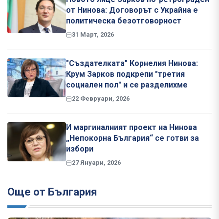
от Нинова: Договорът с Украйна е
политическа безотговорност
31 Март, 2026
"Създателката" Корнелия Нинова:
Крум Зарков подкрепи "третия
социален пол" и се разделихме
22 Февруари, 2026
И маргиналният проект на Нинова
„Непокорна България“ се готви за
избори
27 Януари, 2026
Още от България