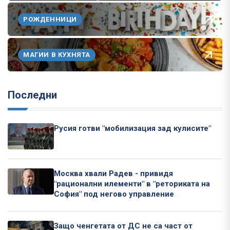
РОЖДЕННИЦИ
МАГИИ В КУХНЯТА
Последни
Русия готви "мобилизация зад кулисите"
Москва хвали Радев - привидя
"рационални илементи" в "реториката на
София" под негово управление
Защо ченгетата от ДС не са част от