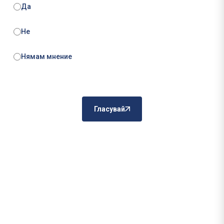
Да
Не
Нямам мнение
Гласувай