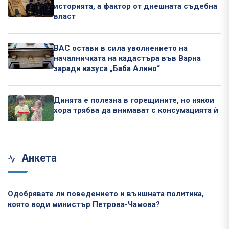
историята, а фактор от днешната съдебна
власт
ВАС остави в сила уволнението на
началничката на кадастъра във Варна
заради казуса „Баба Алино“
Динята е полезна в горещините, но някои
хора трябва да внимават с консумацията ѝ
Анкета
Одобрявате ли поведението и външната политика,
която води министър Петрова-Чамова?