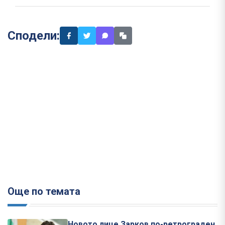
Сподели:
Още по темата
Новото лице Зарков по-ретрограден