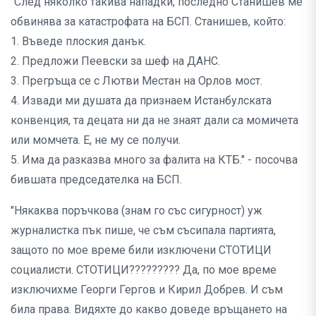
"След няколко такива нападки, последно Станишев ме
обвинява за катастрофата на БСП. Станишев, който:
1. Въведе плоския данък.
2. Предложи Пеевски за шеф на ДАНС.
3. Прегръща се с Лютви Местан на Орлов мост.
4. Извади ми душата да признаем Истанбулската
конвенция, та децата ни да не знаят дали са момичета
или момчета. Е, не му се получи.
5. Има да разказва много за фалита на КТБ." - посочва
бившата председателка на БСП.
"Някаква поръчкова (знам го със сигурност) уж
журналистка пък пише, че съм съсипала партията,
защото по мое време били изключени СТОТИЦИ
социалисти. СТОТИЦИ????????? Да, по мое време
изключихме Георги Гергов и Кирил Добрев. И съм
била права. Видяхте до какво доведе връщането на