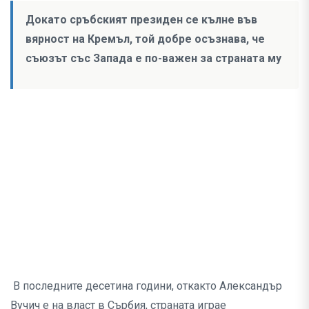
Докато сръбският президен се кълне във
вярност на Кремъл, той добре осъзнава, че
съюзът със Запада е по-важен за страната му
В последните десетина години, откакто Александър
Вучич е на власт в Сърбия, страната играе