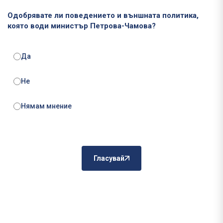
Одобрявате ли поведението и външната политика,
която води министър Петрова-Чамова?
Да
Не
Нямам мнение
Гласувай