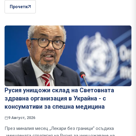
Прочети
Русия унищожи склад на Световната
здравна организация в Украйна - с
консумативи за спешна медицина
9 Август, 2026
През миналия месец „Лекари без граници“ осъдиха
„умишлената стратегия на Русия за унищожаване на