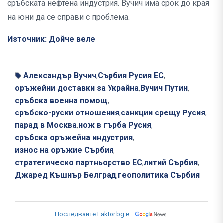
сръбската нефтена индустрия. Вучич има срок до края
на юни да се справи с проблема.
Източник: Дойче веле
Александър Вучич
Сърбия Русия ЕС
,
,
оръжейни доставки за Украйна
Вучич Путин
,
,
сръбска военна помощ
,
сръбско-руски отношения
санкции срещу Русия
,
,
парад в Москва
нож в гърба Русия
,
,
сръбска оръжейна индустрия
,
износ на оръжие Сърбия
,
стратегическо партньорство ЕС
литий Сърбия
,
,
Джаред Къшнър Белград
геополитика Сърбия
,
Последвайте Faktor.bg в