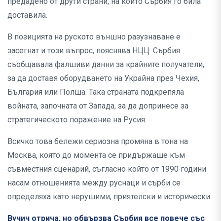
предадено от други страни, на които Сърбия го била
доставила.
В позицията на руското външно разузнаване е
засегнат и този въпрос, пояснява НЦЦ. Сърбия
съобщавала фалшиви данни за крайните получатели,
за да доставя оборудването на Украйна през Чехия,
България или Полша. Така страната подкрепяла
войната, започната от Запада, за да допринесе за
стратегическото поражение на Русия.
Всичко това бележи сериозна промяна в тона на
Москва, която до момента се придържаше към
съвместния сценарий, съгласно който от 1990 години
насам отношенията между руснаци и сърби се
определяха като нерушими, приятелски и исторически.
Вучич отрича, но обвързва Сърбия все повече със