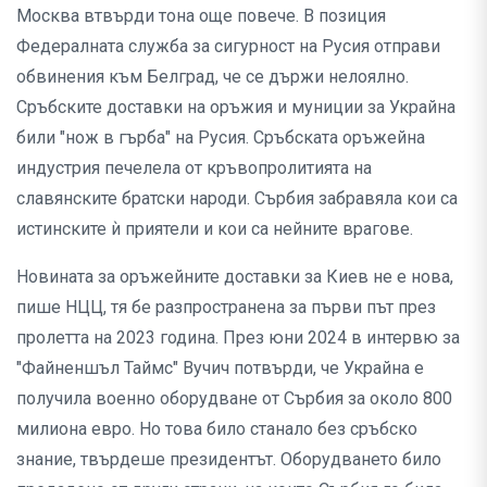
Москва втвърди тона още повече. В позиция
Федералната служба за сигурност на Русия отправи
обвинения към Белград, че се държи нелоялно.
Сръбските доставки на оръжия и муниции за Украйна
били "нож в гърба" на Русия. Сръбската оръжейна
индустрия печелела от кръвопролитията на
славянските братски народи. Сърбия забравяла кои са
истинските ѝ приятели и кои са нейните врагове.
Новината за оръжейните доставки за Киев не е нова,
пише НЦЦ, тя бе разпространена за първи път през
пролетта на 2023 година. През юни 2024 в интервю за
"Файненшъл Таймс" Вучич потвърди, че Украйна е
получила военно оборудване от Сърбия за около 800
милиона евро. Но това било станало без сръбско
знание, твърдеше президентът. Оборудването било