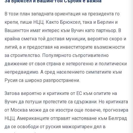
За Брюксел и Вашингтон Сърбия е важна
В този план западната ориентация на президента го
крепи, пише НЦЦ. Както Брюксел, така и Берлин и
Вашингтон имат интерес към Вучич като партньор. В
крайна сметка той доставя муниции, вероятно скоро и
литий, а и предоставя на инвеститорите възможности
за строителство. Популярното съпротивително
движение от своя страна е хетерогенно и политически
непредвидимо. А сред населението симпатиите към
Русия са широко разпространени.
Затова вероятно и критиките от ЕС към опитите на
Вучич да потуши протестите са сдържани. Но критиката
от Москва може да се изостри още повече, прогнозира
НЦЦ. Американците отправят настояване към Белград
да се освободи от руския мажоритарен дял в