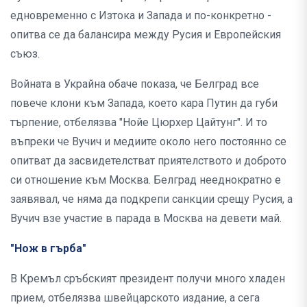
едновременно с Изтока и Запада и по-конкретно -
опитва се да балансира между Русия и Европейския
съюз.
Войната в Украйна обаче показа, че Белград все
повече клони към Запада, което кара Путин да губи
търпение, отбелязва "Нойе Цюрхер Цайтунг". И то
въпреки че Вучич и медиите около него постоянно се
опитват да засвидетелстват приятелството и доброто
си отношение към Москва. Белград нееднократно е
заявявал, че няма да подкрепи санкции срещу Русия, а
Вучич взе участие в парада в Москва на девети май.
"Нож в гърба"
В Кремъл сръбският президент получи много хладен
прием, отбелязва швейцарското издание, а сега