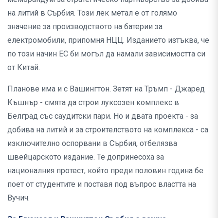
на литий в Сърбия. Този лек метал е от голямо
значение за производството на батерии за
електромобили, припомня НЦЦ. Изданието изтъква, че
по този начин ЕС би могъл да намали зависимостта си
от Китай.
Планове има и с Вашингтон. Зетят на Тръмп - Джаред
Къшнър - смята да строи луксозен комплекс в
Белград със саудитски пари. Но и двата проекта - за
добива на литий и за строителството на комплекса - са
изключително оспорвани в Сърбия, отбелязва
швейцарското издание. Те допринесоха за
националния протест, който преди половин година бе
поет от студентите и поставя под въпрос властта на
Вучич.