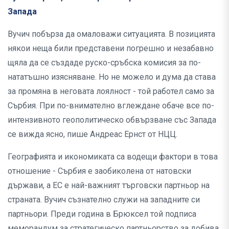
Запада
Вучич побърза да омаловажи ситуацията. В позицията
някои неща били представени погрешно и незабавно
щяла да се създаде руско-сръбска комисия за по-
нататъшно изясняване. Но не можело и дума да става
за промяна в неговата лоялност - той работел само за
Сърбия. При по-внимателно вглеждане обаче все по-
интензивното геополитическо обвързване със Запада
се вижда ясно, пише Андреас Ернст от НЦЦ.
Географията и икономиката са водещи фактори в това
отношение - Сърбия е заобиколена от натовски
държави, а ЕС е най-важният търговски партньор на
страната. Вучич съзнателно служи на западните си
партньори. Преди година в Брюксел той подписа
меморандум за стратегическо партньорство за добива