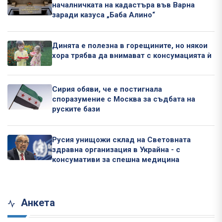
началничката на кадастъра във Варна
заради казуса „Баба Алино“
Динята е полезна в горещините, но някои
хора трябва да внимават с консумацията ѝ
Сирия обяви, че е постигнала
споразумение с Москва за съдбата на
руските бази
Русия унищожи склад на Световната
здравна организация в Украйна - с
консумативи за спешна медицина
Анкета