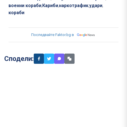
военни кораби
Кариби
наркотрафик
удари
,
,
,
,
кораби
Последвайте Faktor.bg в
Сподели: