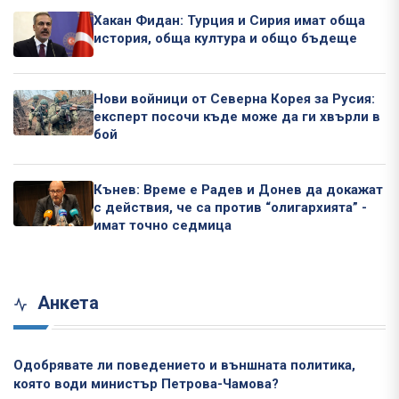
Хакан Фидан: Турция и Сирия имат обща
история, обща култура и общо бъдеще
Нови войници от Северна Корея за Русия:
експерт посочи къде може да ги хвърли в
бой
Кънев: Време е Радев и Донев да докажат
с действия, че са против “олигархията” -
имат точно седмица
Анкета
Одобрявате ли поведението и външната политика,
която води министър Петрова-Чамова?