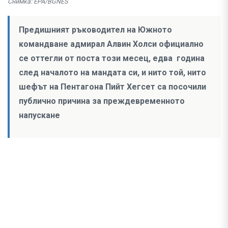
Снимка: EPA/BGNES
Предишният ръководител на Южното
командване адмирал Алвин Холси официално
се оттегли от поста този месец, едва година
след началото на мандата си, и нито той, нито
шефът на Пентагона Пийт Хегсет са посочили
публично причина за преждевременното
напускане