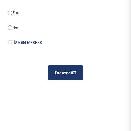
Да
Не
Нямам мнение
Гласувай