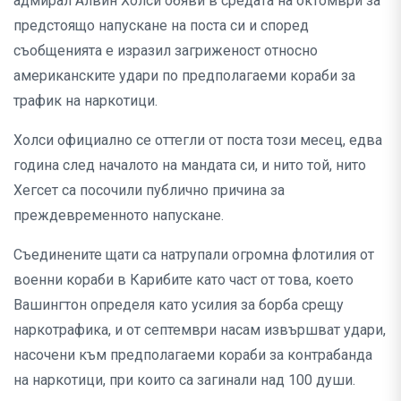
адмирал Алвин Холси обяви в средата на октомври за
предстоящо напускане на поста си и според
съобщенията е изразил загриженост относно
американските удари по предполагаеми кораби за
трафик на наркотици.
Холси официално се оттегли от поста този месец, едва
година след началото на мандата си, и нито той, нито
Хегсет са посочили публично причина за
преждевременното напускане.
Съединените щати са натрупали огромна флотилия от
военни кораби в Карибите като част от това, което
Вашингтон определя като усилия за борба срещу
наркотрафика, и от септември насам извършват удари,
насочени към предполагаеми кораби за контрабанда
на наркотици, при които са загинали над 100 души.