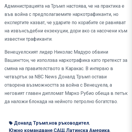
Администрацията на Тръмп настоява, че на практика е
във война с предполагаемите наркотрафиканти, но
експертите казват, че ударите по корабите се равняват
на извънсъдебни екзекуции, дори ако са насочени към
известни трафиканти.
Венецуелският лидер Николас Мадуро обвини
Вашингтон, че използва наркотрафика като претекст за
смяна на правителството в Каракас. В интервю в
четвъртък за NBC News Доналд Тръмп остави
отворена възможността за война с Венецуела, а
неговият главен дипломат Марко Рубио обеща в петък
да наложи блокада на нейното петролно богатство.
Доналд Тръмп
нов ръководител
,
,
Южно командване
САЩ
Латинска Америка
,
,
,