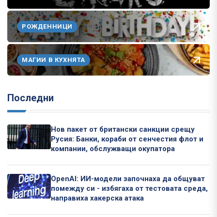
РОЖДЕННИЦИ
МАГИИ В КУХНЯТА
Последни
Нов пакет от британски санкции срещу
Русия: Банки, кораби от сенчестия флот и
компании, обслужващи окупатора
OpenAI: ИИ-модели започнаха да общуват
помежду си - избягаха от тестовата среда,
направиха хакерска атака