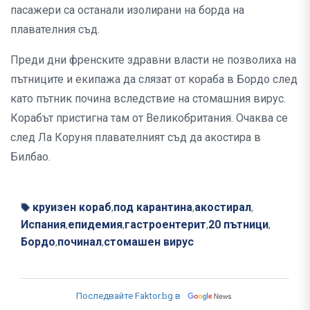
пасажери са останали изолирани на борда на
плавателния съд.
Преди дни френските здравни власти не позволиха на
пътниците и екипажа да слязат от кораба в Бордо след
като пътник почина вследствие на стомашния вирус.
Корабът пристигна там от Великобритания. Очаква се
след Ла Коруня плавателният съд да акостира в
Билбао.
круизен кораб
под карантина
акостирал
,
,
,
Испания
епидемия
гастроентерит
20 пътници
,
,
,
,
Бордо
починал
стомашен вирус
,
,
Последвайте Faktor.bg в