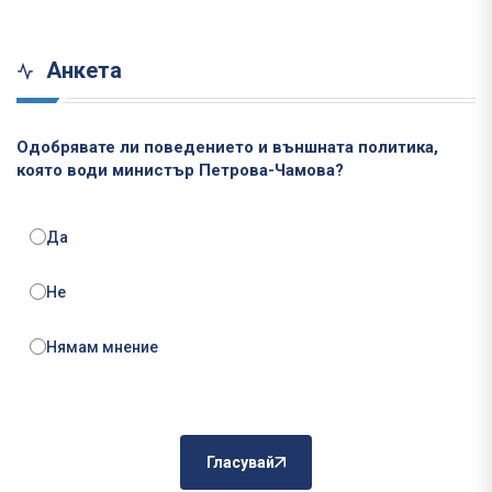
Анкета
Одобрявате ли поведението и външната политика,
която води министър Петрова-Чамова?
Да
Не
Нямам мнение
Гласувай