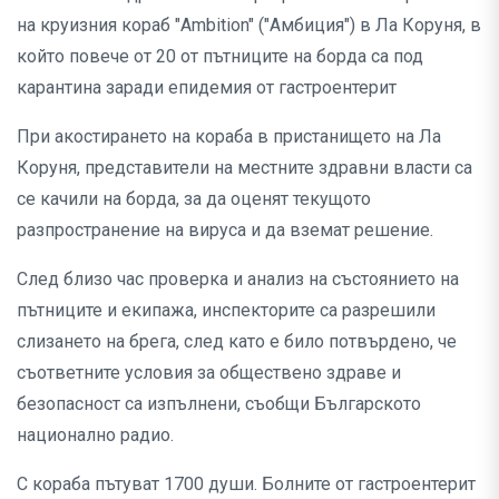
на круизния кораб "Ambition" ("Амбиция") в Ла Коруня, в
който повече от 20 от пътниците на борда са под
карантина заради епидемия от гастроентерит
При акостирането на кораба в пристанището на Ла
Коруня, представители на местните здравни власти са
се качили на борда, за да оценят текущото
разпространение на вируса и да вземат решение.
След близо час проверка и анализ на състоянието на
пътниците и екипажа, инспекторите са разрешили
слизането на брега, след като е било потвърдено, че
съответните условия за обществено здраве и
безопасност са изпълнени, съобщи Българското
национално радио.
С кораба пътуват 1700 души. Болните от гастроентерит