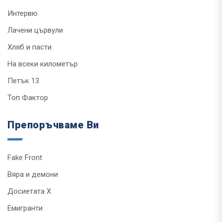
Интервю
Лачени цървули
Хляб и пасти
На всеки километър
Петък 13
Топ Фактор
Препоръчваме Ви
Fake Front
Вяра и демони
Досиетата Х
Емигранти