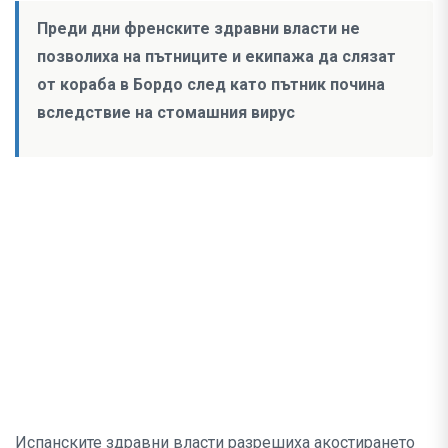
Преди дни френските здравни власти не
позволиха на пътниците и екипажа да слязат
от кораба в Бордо след като пътник почина
вследствие на стомашния вирус
Испанските здравни власти разрешиха акостирането