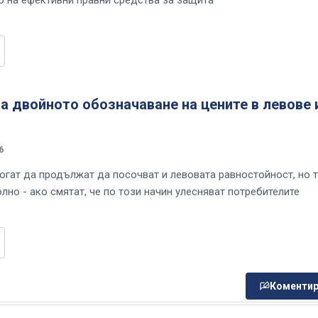
о на ефективни правни средства за защита"
 двойното обозначаване на цените в левове 
6
огат да продължат да посочват и левовата равностойност, но 
лно - ако смятат, че по този начин улесняват потребителите
Коментир