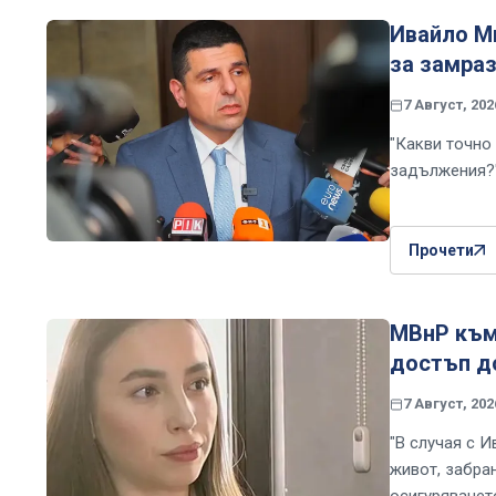
Ивайло Ми
за замраз
7 Август, 202
"Какви точно 
задължения?
Прочети
МВнР към
достъп д
7 Август, 202
"В случая с 
живот, забра