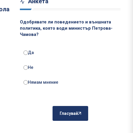
Анкета
кола
Одобрявате ли поведението и външната
политика, която води министър Петрова-
Чамова?
Да
Не
Нямам мнение
Гласувай