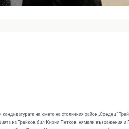
 кандидатурата на кмета на столичния район „Средец“ Трай
цията на Трайков бил Кирил Петков, нямали възражения и 