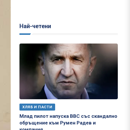
Най-четени
ХЛЯБ И ПАСТИ
Млад пилот напуска ВВС със скандално
обръщение към Румен Радев и
компания