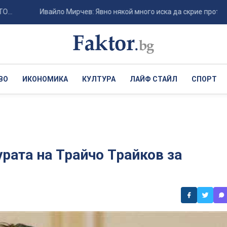
Ивайло Мирчев: Явно някой много иска да скрие протокола за
ВО
ИКОНОМИКА
КУЛТУРА
ЛАЙФ СТАЙЛ
СПОРТ
рата на Трайчо Трайков за