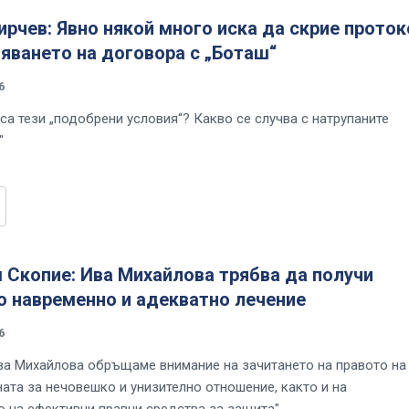
рчев: Явно някой много иска да скрие прото
яването на договора с „Боташ“
6
са тези „подобрени условия“? Какво се случва с натрупаните
"
 Скопие: Ива Михайлова трябва да получи
о навременно и адекватно лечение
6
Ива Михайлова обръщаме внимание на зачитането на правото на
ната за нечовешко и унизително отношение, както и на