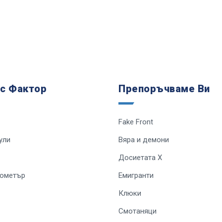
 с Фактор
Препоръчваме Ви
Fake Front
ули
Вяра и демони
Досиетата Х
лометър
Емигранти
Клюки
Смотаняци