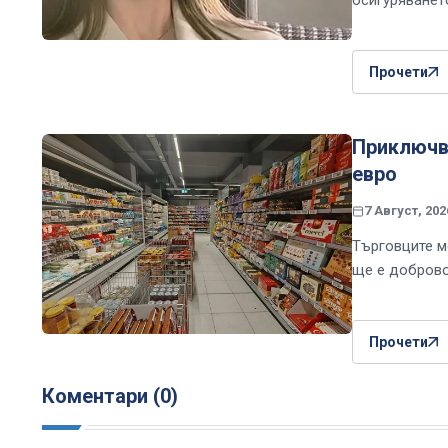
осигуряванет
Прочети
Приключва
евро
7 Август, 202
Търговците м
ще е доброво
Прочети
Коментари (0)