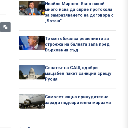
Ивайло Мирчев: Явно някой
много иска да скрие протокола
за замразяването на договора с
„Боташ“
Тръмп обжалва решението за
строежа на балната зала пред
Върховния съд
Сенатът на САЩ одобри
мащабен пакет санкции срещу
Русия
Самолет кацна принудително
заради подозрителна миризма