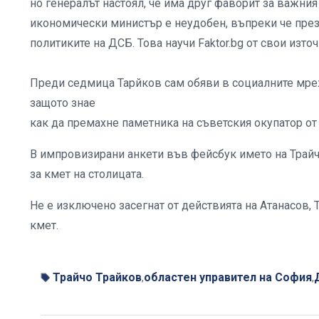
но генералът настоял, че има друг фаворит за важния
икономически министър е неудобен, въпреки че през
политиките на ДСБ. Това научи Faktor.bg от свои изт
Преди седмица Тарйков сам обяви в социалните мрежи
защото знае
как да премахне паметника на съветския окупатор от 
В импровизирани анкети във фейсбук името на Трайчо
за кмет на столицата.
Не е изключено засегнат от действията на Атанасов, 
кмет.
Трайчо Трайков
областен управител на София
,
,