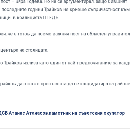
 пост – Вяра Тодева. Но не се аргументирал, защо бившият
 последните години Трайков не криеше съпричастност към
очници в коалицията ПП-ДБ.
, че е готов да поеме важния пост на областен управител
центъра на столицата.
 Трайков излиза като един от най-предпочитаните за канд
Трайков да откаже през есента да се кандидатира за район
ДСБ
Атанас Атанасов
паметник на съветския окупатор
,
,