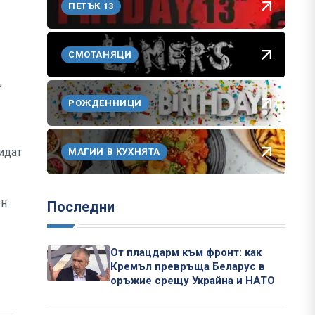
ПЕТЪК 13
СМОТАНЯЦИ
,
РОЖДЕННИЦИ
идат
МАГИИ В КУХНЯТА
ен
Последни
От плацдарм към фронт: как
Кремъл превръща Беларус в
оръжие срещу Украйна и НАТО