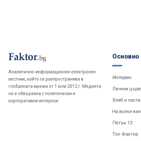
Основно
Аналитично-информационен електронен
Интервю
вестник, който се разпространява в
глобалната мрежа от 1 юли 2012 г. Медията
Лачени църв
не е обвързана с политически и
Хляб и пасти
корпоративни интереси.
На всеки ки
Петък 13
Топ Фактор