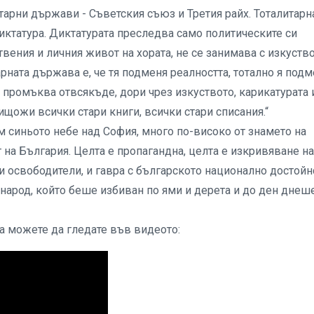
тарни държави - Съветския съюз и Третия райх. Тоталитарн
диктатура. Диктатурата преследва само политическите си
вения и личния живот на хората, не се занимава с изкуство
тарната държава е, че тя подменя реалността, тотално я подм
се промъква отвсякъде, дори чрез изкуството, карикатурата 
нищожи всички стари книги, всички стари списания.“
м синьото небе над София, много по-високо от знамето на
 на България. Целта е пропагандна, целта е изкривяване на
и освободители, и гавра с българското национално достойн
 народ, който беше избиван по ями и дерета и до ден днеш
а можете да гледате във видеото: