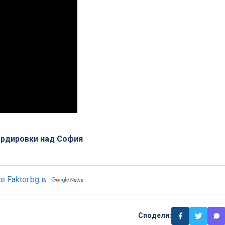
рдировки над София
 Faktor.bg в
Сподели: