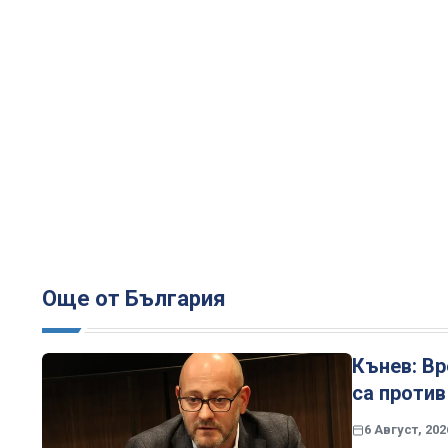
Още от България
Кънев: Вр
са против
6 Август, 202