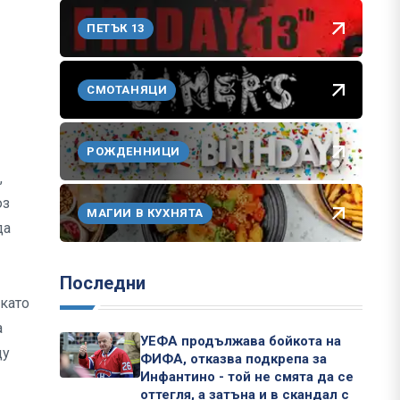
ПЕТЪК 13
СМОТАНЯЦИ
РОЖДЕННИЦИ
,
юз
МАГИИ В КУХНЯТА
да
Последни
 като
а
УЕФА продължава бойкота на
щу
ФИФА, отказва подкрепа за
Инфантино - той не смята да се
оттегля, а затъна и в скандал с