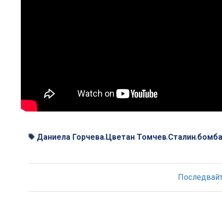
Даниела Горчева
Цветан Томчев
Сталин
бомба
,
,
,
Последвайте