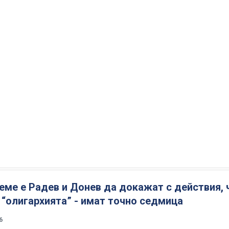
еме е Радев и Донев да докажат с действия, 
 “олигархията” - имат точно седмица
6