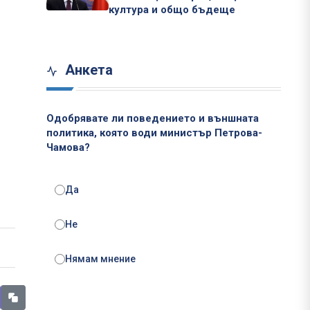
култура и общо бъдеще
Анкета
Одобрявате ли поведението и външната
политика, която води министър Петрова-
Чамова?
Да
Не
Нямам мнение