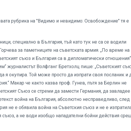
новата рубрика на "Видимо и невидимо: Освобождение" тя е
ици, специално в България, тъй като тук не са се водили
Горчева за паметниците на съветската армия. „По време на
Съветският съюз и България са в дипломатически отношения“
о им“ журналистът Волфганг Бретхолц пише: „Съветският съ
а я окупира. Той може просто да изпрати своя посланик и 
рия.“ Макар че както казва проф. Гунев, пътя за Берлин не
ветският Съюз се стреми да замести Германия, да завладее
етекст война на България, абсолютно несправедливо, след
рия не е обявила война на Съветския съюз и не е изпратил
я съюз, а не води изобщо нападателни бойни действия сре