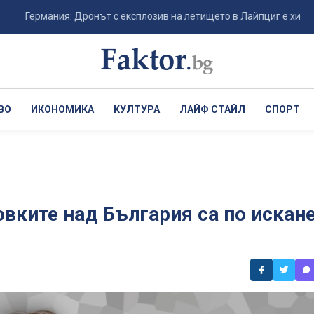
рмания: Дронът с експлозив на летището в Лайпциг е хибридна запл
ВО
ИКОНОМИКА
КУЛТУРА
ЛАЙФ СТАЙЛ
СПОРТ
вките над България са по искан