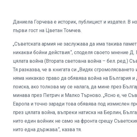
Даниела Горчева е историк, публицист и издател. В 
първи гост на Цветан Томчев.
„Съветската армия не заслужава да има такива паметн
никакви бойни действия.“, споделя своето мнение Д. 
цялата война (Втората световна война – бел. ред.) 
Тя разказва, че в книгата си „Видях сгромолясванет
няма никакво право да обявява война на България и д
поиска, ако толкова му се налага, да мине през Бълга
минава през Петрич и Малко Търново. „Ясно е, че Съ
Европа и точно заради това обявява под измислен пр
през цялата война, въпреки натиска на Берлин, Бълга
нито един войник не само на фронта срещу Съветски
нито една държава.“, казва тя.