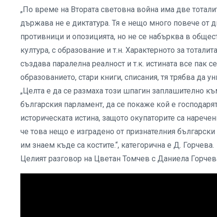
„По време на Втората световна война има две тотали
държава не е диктатура. Тя е нещо много повече от 
противници и опозицията, но не се набърква в общест
култура, с образование и т.н. Характерното за тотали
създава паралелна реалност и т.к. истината все пак 
образованието, стари книги, списания, тя трябва да у
„Целта е да се размаха този шпагин заплашително къ
българския парламент, да се покаже кой е господарят
историческата истина, защото окупаторите са наречен
че това нещо е изградено от признателния български
им знаем къде са костите.“, категорична е Д. Горчева.
Целият разговор на Цветан Томчев с Даниела Горчев