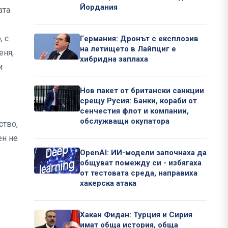
Йордания
ата
, с
Германия: Дронът с експлозив
на летището в Лайпциг е
еня,
хибридна заплаха
и
Нов пакет от британски санкции
срещу Русия: Банки, кораби от
сенчестия флот и компании,
обслужващи окупатора
ство,
ен не
OpenAI: ИИ-модели започнаха да
общуват помежду си - избягаха
от тестовата среда, направиха
хакерска атака
Хакан Фидан: Турция и Сирия
имат обща история, обща