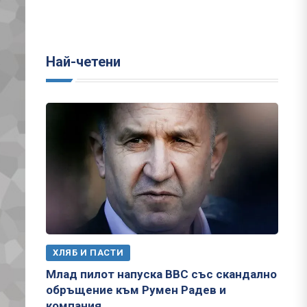
Най-четени
ХЛЯБ И ПАСТИ
Млад пилот напуска ВВС със скандално
обръщение към Румен Радев и
компания