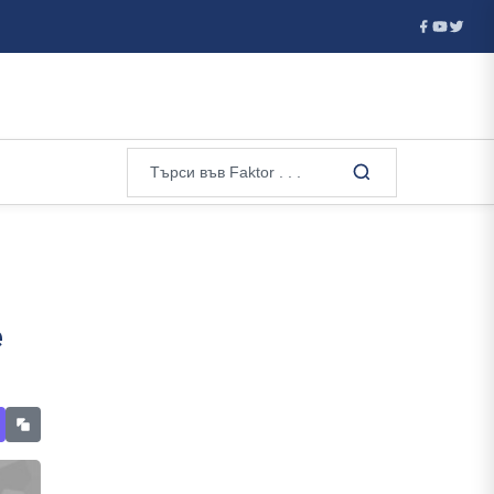
аха ...
Нов пакет от британски санкции срещу Русия: Банки, 
е