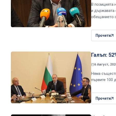
В позицията 
и държавата 
обещанието с
Прочети
Галъп: 52
6 Август, 202
Няма съществ
първите 100 
Прочети