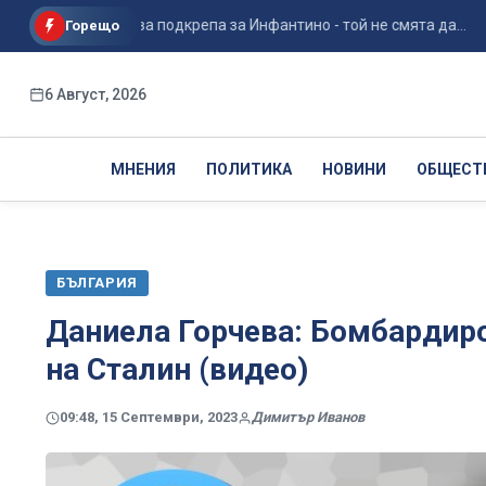
А, отказва подкрепа за Инфантино - той не смята да...
Ге
Горещо
6 Август, 2026
МНЕНИЯ
ПОЛИТИКА
НОВИНИ
ОБЩЕСТ
БЪЛГАРИЯ
Даниела Горчева: Бомбардиро
на Сталин (видео)
09:48, 15 Септември, 2023
Димитър Иванов