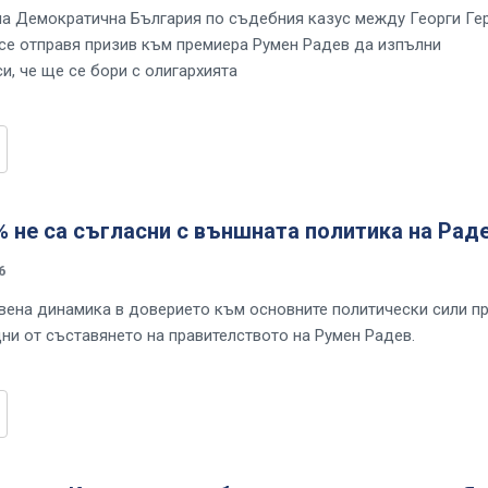
на Демократична България по съдебния казус между Георги Ге
се отправя призив към премиера Румен Радев да изпълни
и, че ще се бори с олигархията
% не са съгласни с външната политика на Рад
6
ена динамика в доверието към основните политически сили п
дни от съставянето на правителството на Румен Радев.