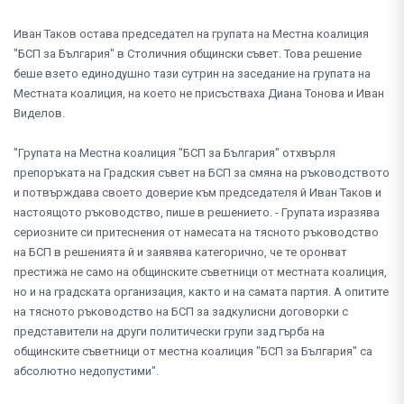
Иван Таков остава председател на групата на Местна коалиция
"БСП за България" в Столичния общински съвет. Това решение
беше взето единодушно тази сутрин на заседание на групата на
Местната коалиция, на което не присъстваха Диана Тонова и Иван
Виделов.
"Групата на Местна коалиция "БСП за България" отхвърля
препоръката на Градския съвет на БСП за смяна на ръководството
и потвърждава своето доверие към председателя й Иван Таков и
настоящото ръководство, пише в решението. - Групата изразява
сериозните си притеснения от намесата на тясното ръководство
на БСП в решенията й и заявява категорично, че те оронват
престижа не само на общинските съветници от местната коалиция,
но и на градската организация, както и на самата партия. А опитите
на тясното ръководство на БСП за задкулисни договорки с
представители на други политически групи зад гърба на
общинските съветници от местна коалиция "БСП за България" са
абсолютно недопустими".