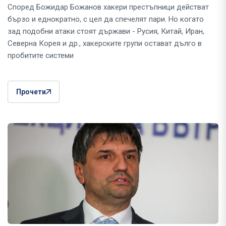
Според Божидар Божанов хакери престъпници действат
бързо и еднократно, с цел да спечелят пари. Но когато
зад подобни атаки стоят държави - Русия, Китай, Иран,
Северна Корея и др., хакерските групи остават дълго в
пробитите системи
Прочети