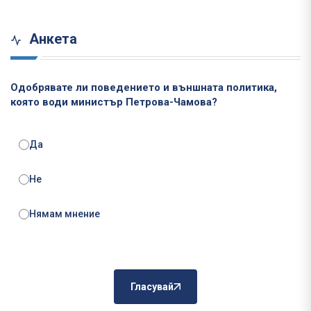
Анкета
Одобрявате ли поведението и външната политика,
която води министър Петрова-Чамова?
Да
Не
Нямам мнение
Гласувай