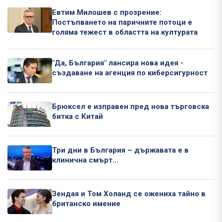
Евтим Милошев с прозрение:
Постъпването на паричните потоци е
голяма тежест в областта на културата
"Да, България" лансира нова идея -
създаване на агенция по киберсигурност
Брюксел е изправен пред нова търговска
битка с Китай
Три дни в България – държавата е в
клинична смърт…
Зендая и Том Холанд се ожениха тайно в
британско имение