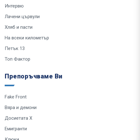
Интервю
Лачени цървули
Хляб и пасти
На всеки километър
Петък 13
Топ Фактор
Препоръчваме Ви
Fake Front
Вяра и демони
Досиетата Х
Емигранти
Клюки