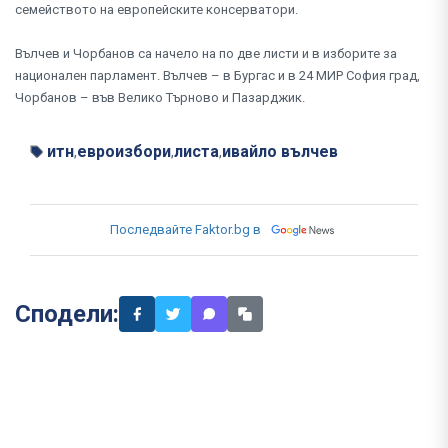
семейството на европейските консерватори.
Вълчев и Чорбанов са начело на по две листи и в изборите за
национален парламент. Вълчев – в Бургас и в 24 МИР София град,
Чорбанов – във Велико Търново и Пазарджик.
итн
евроизбори
листа
ивайло вълчев
,
,
,
Последвайте Faktor.bg в
Сподели: