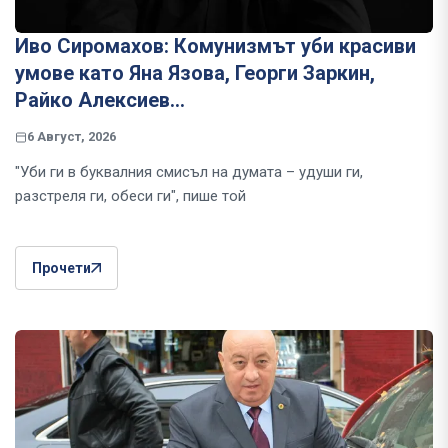
Иво Сиромахов: Комунизмът уби красиви
умове като Яна Язова, Георги Заркин,
Райко Алексиев...
6 Август, 2026
"Уби ги в буквалния смисъл на думата – удуши ги,
разстреля ги, обеси ги", пише той
Прочети