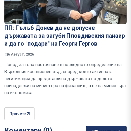
ПП: Гълъб Донев да не допусне
държавата за загуби Пловдивския панаир
и да го "подари" на Георги Гергов
6 Август, 2026
Повод за това настояване е последното определение на
Върховния касационен съд, според което активната
легитимация да представлява държавата по делото
принадлежи на министъра на финансите, а не на министъра
на икономика
Прочети
Коментари (0)