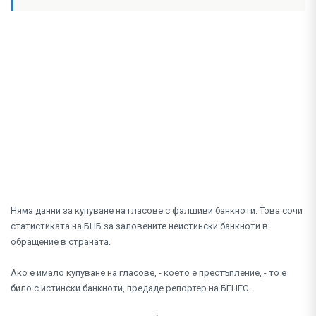
Няма данни за купуване на гласове с фалшиви банкноти. Това сочи
статистиката на БНБ за заловените неистински банкноти в
обращение в страната.
Ако е имало купуване на гласове, - което е престъпление, - то е
било с истински банкноти, предаде репортер на БГНЕС.