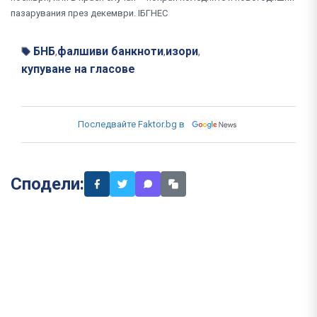
пазарувания през декември. IБГНЕС
БНБ
фалшиви банкноти
изори
,
,
,
купуване на гласове
Последвайте Faktor.bg в
Сподели: