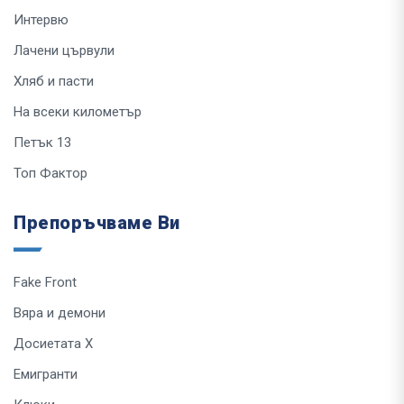
Интервю
Лачени цървули
Хляб и пасти
На всеки километър
Петък 13
Топ Фактор
Препоръчваме Ви
Fake Front
Вяра и демони
Досиетата Х
Емигранти