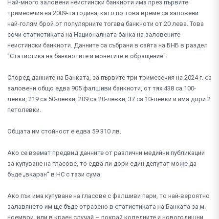
Най-много заловени неистински банкноти има през първите
тримесечия на 2009-та година, като по това време са заловени
най-голям брой от популярните тогава банкноти от 20 лева. Това
сочи статистиката на Националната банка на заловените
неистински банкноти. Данните са събрани в сайта на БНБ в раздел
"Статистика на банкнотите и монетите в обращение".
Според данните на Банката, за първите три тримесечия на 2024 г. са
заловени общо едва 905 фалшиви банкноти, от тях 438 са 100-
левки, 219 са 50-левки, 209 са 20-левки, 37 са 10-левки и има дори 2
петолевки.
Общата им стойност е едва 59 310 лв.
Ако се вземат предвид данните от различни медийни публикации
за купуване на гласове, то едва ли дори един депутат може да
бъде „вкаран“ в НС с тази сума.
Ако пък има купуване на гласове с фалшиви пари, то най-вероятно
залавянето им ще бъде отразено в статистиката на Банката за м.
ноември, или в краен случай – покрай коледните и новогодишни