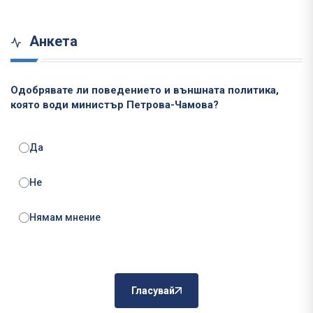
Анкета
Одобрявате ли поведението и външната политика,
която води министър Петрова-Чамова?
Да
Не
Нямам мнение
Гласувай