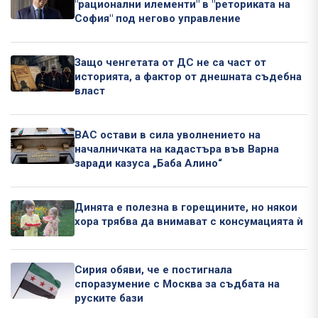
"рационални илементи" в "реториката на
София" под негово управление
Защо ченгетата от ДС не са част от
историята, а фактор от днешната съдебна
власт
ВАС остави в сила уволнението на
началничката на кадастъра във Варна
заради казуса „Баба Алино“
Динята е полезна в горещините, но някои
хора трябва да внимават с консумацията ѝ
Сирия обяви, че е постигнала
споразумение с Москва за съдбата на
руските бази