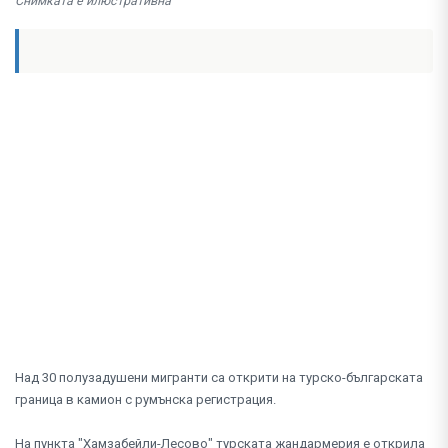
Снимката е илюстративна
Над 30 полузадушени мигранти са открити на турско-българската
граница в камион с румънска регистрация.
На пункта "Хамзабейли-Лесово" турската жандармерия е открила