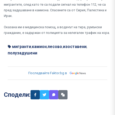
мигрантите, след като те са подали сигнал на телефон 112, че са
пред задушаване в камиона. Спасените са от Сирия, Палестина и
Ирак.
Оказана им е медицинска помощ, а водачът на тира, румънски
гражданин, е задържан от полицията за нелегален трафик на хора.
мигранти
камион
лесово
изоставени
,
,
,
,
полузадушени
Последвайте Faktor.bg в
Сподели: