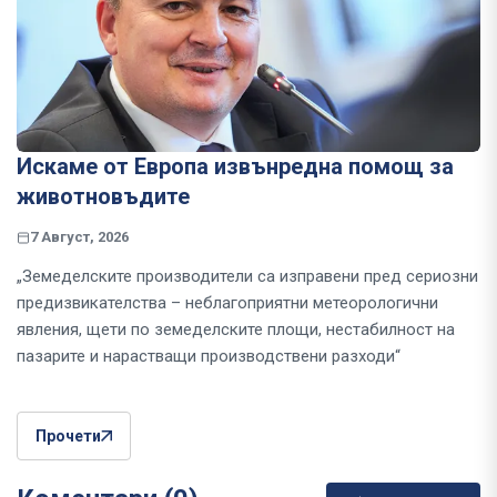
Искаме от Европа извънредна помощ за
животновъдите
7 Август, 2026
„Земеделските производители са изправени пред сериозни
предизвикателства – неблагоприятни метеорологични
явления, щети по земеделските площи, нестабилност на
пазарите и нарастващи производствени разходи“
Прочети