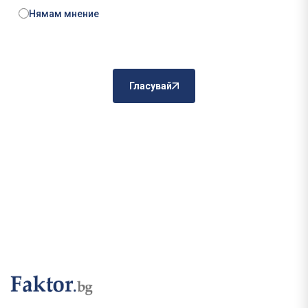
Нямам мнение
Гласувай