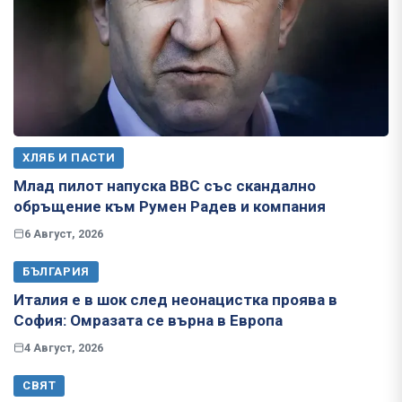
ХЛЯБ И ПАСТИ
Млад пилот напуска ВВС със скандално
обръщение към Румен Радев и компания
6 Август, 2026
БЪЛГАРИЯ
Италия е в шок след неонацистка проява в
София: Омразата се върна в Европа
4 Август, 2026
СВЯТ