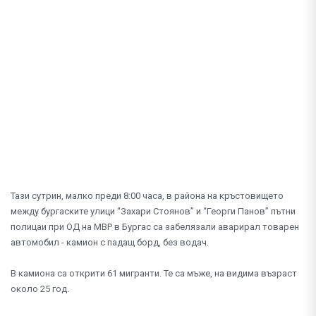
Тази сутрин, малко преди 8:00 часа, в района на кръстовището
между бургаските улици “Захари Стоянов” и “Георги Панов” пътни
полицаи при ОД на МВР в Бургас са забелязали аварирал товарен
автомобил - камион с падащ борд, без водач.
В камиона са открити 61 мигранти. Те са мъже, на видима възраст
около 25 год.