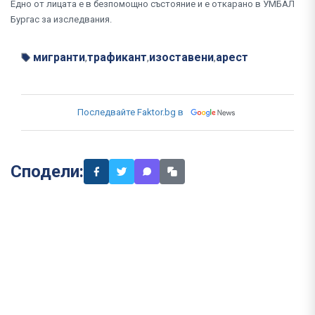
Едно от лицата е в безпомощно състояние и е откарано в УМБАЛ
Бургас за изследвания.
мигранти
трафикант
изоставени
арест
,
,
,
Последвайте Faktor.bg в
Сподели: