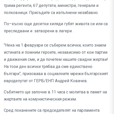
трима регенти, 67 депутати, министри, генерали и
полковници. Присъдите са изпълнени незабавно.
По–късно още десетки хиляди губят живота си или са
преследвани и затворени в лагери .
"Нека на 1 февруари се съберем всички, които знаем
истината и помним героите, независимо от кои партии
и движения сме, и да почетем нашите свидни жертви!
На този ден всички трябва да сме единствено
българи“, призовава в социалните мрежи българският
евродепутат от ГЕРБ/ЕНП Андрей Ковачев.
Събитието ще започне в 11 часа с молитва в памет на
жертвите на комунистическия режим.
Сред поканените са председателят на парламента