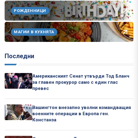
РОЖДЕННИЦИ
МАГИИ В КУХНЯТА
Последни
Американският Сенат утвърди Тод Бланч
за главен прокурор само с един глас
превес
Вашингтон внезапно уволни командващия
военните операции в Европа ген.
Констанза