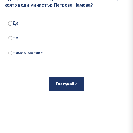
която води министър Петрова-Чамова?
Да
Не
Нямам мнение
Гласувай