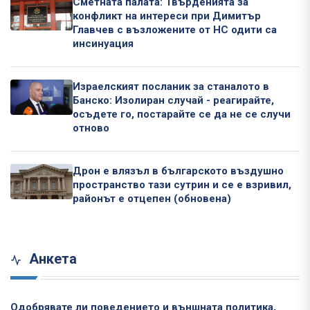
Сметната палата: Твърденията за
конфликт на интереси при Димитър
Главчев с възложените от НС одити са
инсинуация
Израелският посланик за станалото в
Банско: Изолиран случай - реагирайте,
осъдете го, постарайте се да не се случи
отново
Дрон е влязъл в българското въздушно
пространство тази сутрин и се е взривил,
районът е отцепен (обновена)
Анкета
Одобрявате ли поведението и външната политика,