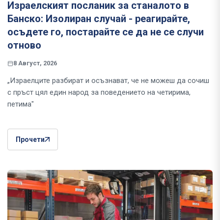
Израелският посланик за станалото в
Банско: Изолиран случай - реагирайте,
осъдете го, постарайте се да не се случи
отново
8 Август, 2026
„Израелците разбират и осъзнават, че не можеш да сочиш
с пръст цял един народ за поведението на четирима,
петима"
Прочети