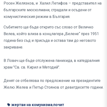
Росен Желязков, и Халил Летифов – представител на
българските мюсюлмани, страдали и осъдени от
комунистическия режим в България.
Събитието ще бъде открито със слово от Величко
Велев, който влиза в концлагера „Белене“ през 1951
година без съд и присъда и остава там до неговото
закриване.
В Ловеч ще бъде отслужена панихида, в катедралния
храм "Св. св. Кирил и Методий".
Денят се отбелязва по предложение на президентите
Желю Желев и Петър Стоянов от деветдесетте години.
жертви на комунизма
почит
,