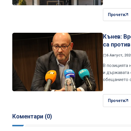
Прочети
Кънев: Вр
са против
6 Август, 202
В позицията 
и държавата 
обещанието с
Прочети
Коментари (0)