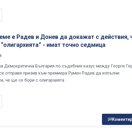
еме е Радев и Донев да докажат с действия, 
 “олигархията” - имат точно седмица
6
на Демократична България по съдебния казус между Георги Ге
се отправя призив към премиера Румен Радев да изпълни
и, че ще се бори с олигархията
Коментир