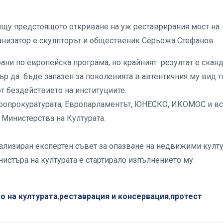
рещу предстоящото откриване на уж реставрирания мост на
рганизатор е скулпторът и общественик Серьожа Стефанов.
ани по европейска програма, но крайният резултат е скан
ър да бъде запазен за поколенията в автентичния му вид т
т бездействието на институциите.
Европрокуратурата, Европарламентът, ЮНЕСКО, ИКОМОС и в
 Министерства на Културата.
ализиран експертен съвет за опазване на недвижими култ
нистъра на културата е стартирало изпълнението му.
о на културата
реставрация и консервация
протест
,
,