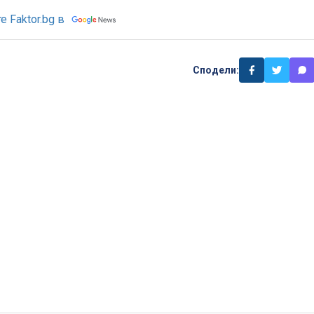
 Faktor.bg в
Сподели: