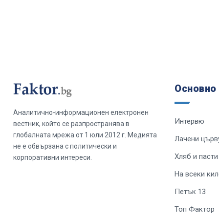
Основно
Аналитично-информационен електронен
Интервю
вестник, който се разпространява в
глобалната мрежа от 1 юли 2012 г. Медията
Лачени църв
не е обвързана с политически и
Хляб и пасти
корпоративни интереси.
На всеки ки
Петък 13
Топ Фактор