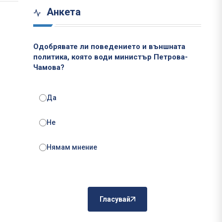
Анкета
Одобрявате ли поведението и външната
политика, която води министър Петрова-
Чамова?
Да
Не
Нямам мнение
Гласувай