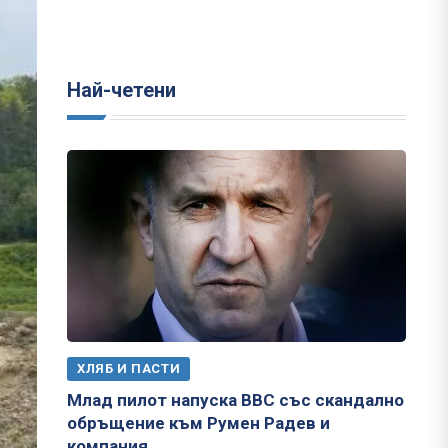
Най-четени
ХЛЯБ И ПАСТИ
Млад пилот напуска ВВС със скандално
обръщение към Румен Радев и
компания