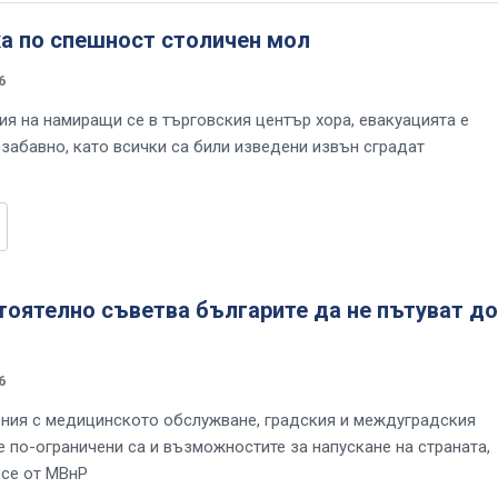
ха по спешност столичен мол
6
я на намиращи се в търговския център хора, евакуацията е
забавно, като всички са били изведени извън сградат
оятелно съветва българите да не пътуват до
6
ния с медицинското обслужване, градския и междуградския
е по-ограничени са и възможностите за напускане на страната,
 се от МВнР