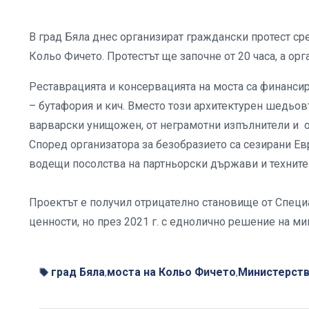
В град Бяла днес организират граждански протест с
Кольо Фичето. Протестът ще започне от 20 часа, а о
Реставрацията и консервацията на моста са финансир
– бутафория и кич. Вместо този архитектурен шедьов
варварски унищожен, от неграмотни изпълнители и о
Според организатора за безобразието са сезирани 
водещи посолства на партньорски държави и техните
Проектът е получил отрицателно становище от Специ
ценности, но през 2021 г. с еднолично решение на ми
град Бяла
моста на Кольо Фичето
Министерств
,
,