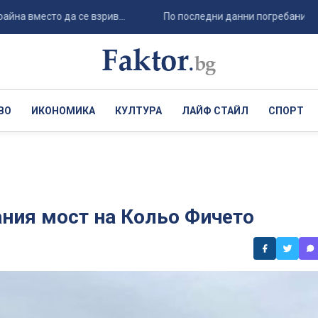
есто да се взрив...
По последни данни погребаният тайно ге
ВО
ИКОНОМИКА
КУЛТУРА
ЛАЙФ СТАЙЛ
СПОРТ
ания мост на Кольо Фичето