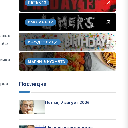
ПЕТЪК 13
СМОТАНЯЦИ
дален
РОЖДЕННИЦИ
ой е
сички
МАГИИ В КУХНЯТА
Последни
урни
Петък, 7 август 2026
Шикорски заговори за