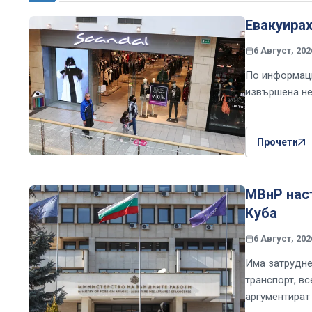
Евакуира
6 Август, 202
По информаци
извършена не
Прочети
МВнР наст
Куба
6 Август, 202
Има затрудне
транспорт, вс
аргументират