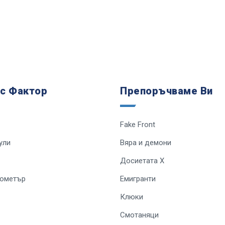
 с Фактор
Препоръчваме Ви
Fake Front
ули
Вяра и демони
Досиетата Х
лометър
Емигранти
Клюки
Смотаняци