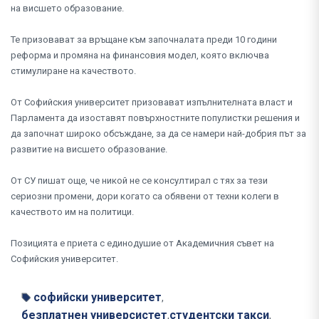
на висшето образование.
Те призовават за връщане към започналата преди 10 години
реформа и промяна на финансовия модел, която включва
стимулиране на качеството.
От Софийския университет призовават изпълнителната власт и
Парламента да изоставят повърхностните популистки решения и
да започнат широко обсъждане, за да се намери най-добрия път за
развитие на висшето образование.
От СУ пишат още, че никой не се консултирал с тях за тези
сериозни промени, дори когато са обявени от техни колеги в
качеството им на политици.
Позицията е приета с единодушие от Академичния съвет на
Софийския университет.
софийски университет
,
безплатнен универсистет
студентски такси
,
,