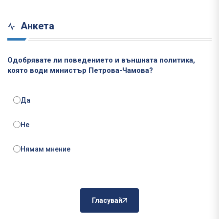
Анкета
Одобрявате ли поведението и външната политика,
която води министър Петрова-Чамова?
Да
Не
Нямам мнение
Гласувай