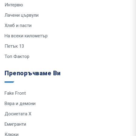
Интервю
Лачени цървули
Хляб и пасти
На всеки километър
Петък 13
Топ Фактор
Препоръчваме Ви
Fake Front
Вяра и демони
Досиетата Х
Емигранти
Клюки