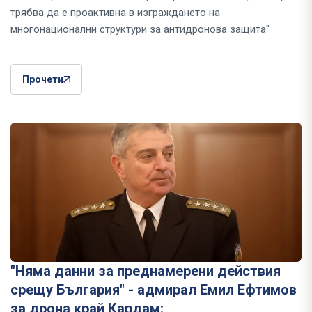
трябва да е проактивна в изграждането на
многонационални структури за антидронова защита"
Прочети
"Няма данни за преднамерени действия
срещу България" - адмирал Емил Ефтимов
за дрона край Кардам: