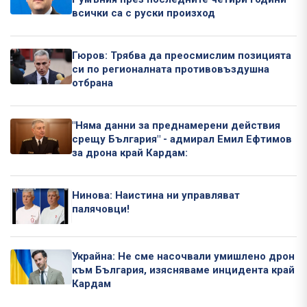
всички са с руски произход
Гюров: Трябва да преосмислим позицията
си по регионалната противовъздушна
отбрана
"Няма данни за преднамерени действия
срещу България" - адмирал Емил Ефтимов
за дрона край Кардам:
Нинова: Наистина ни управляват
палячовци!
Украйна: Не сме насочвали умишлено дрон
към България, изясняваме инцидента край
Кардам