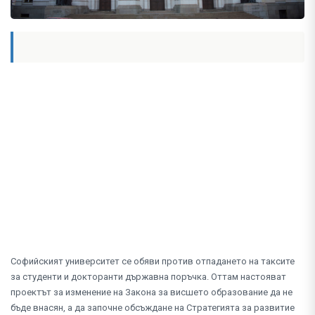
Софийският университет се обяви против отпадането на таксите
за студенти и докторанти държавна поръчка. Оттам настояват
проектът за изменение на Закона за висшето образование да не
бъде внасян, а да започне обсъждане на Стратегията за развитие