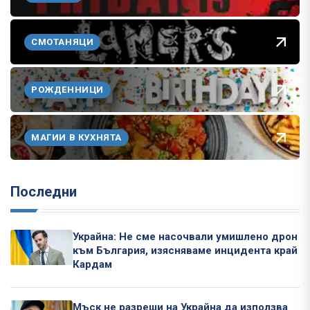
СМОТАНЯЦИ
РОЖДЕННИЦИ
МАГИИ В КУХНЯТА
Последни
Украйна: Не сме насочвали умишлено дрон
към България, изясняваме инцидента край
Кардам
Мъск не разреши на Украйна да използва