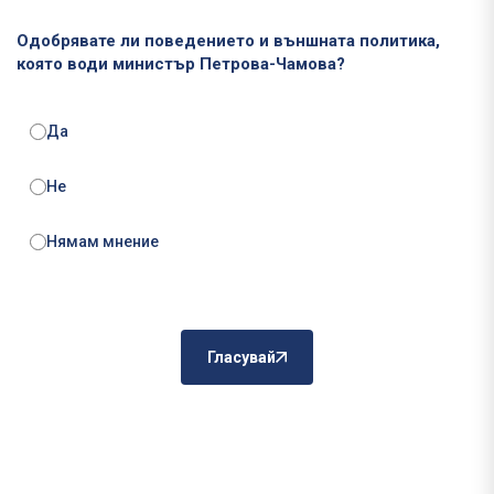
Одобрявате ли поведението и външната политика,
която води министър Петрова-Чамова?
Да
Не
Нямам мнение
Гласувай