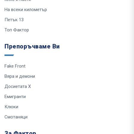
На всеки километър
Петък 13
Топ Фактор
Препоръчваме Ви
Fake Front
Вяра и демони
Досиетата Х
Емигранти
Клюки
Смотаняци
За Фактор