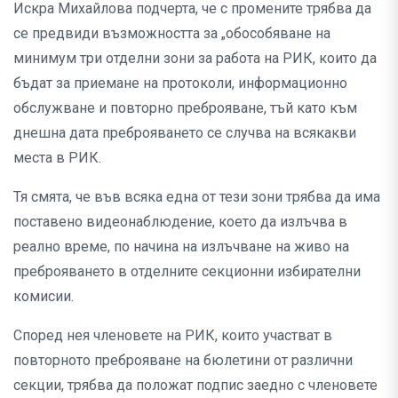
Искра Михайлова подчерта, че с промените трябва да
се предвиди възможността за „обособяване на
минимум три отделни зони за работа на РИК, които да
бъдат за приемане на протоколи, информационно
обслужване и повторно преброяване, тъй като към
днешна дата преброяването се случва на всякакви
места в РИК.
Тя смята, че във всяка една от тези зони трябва да има
поставено видеонаблюдение, което да излъчва в
реално време, по начина на излъчване на живо на
преброяването в отделните секционни избирателни
комисии.
Според нея членовете на РИК, които участват в
повторното преброяване на бюлетини от различни
секции, трябва да положат подпис заедно с членовете