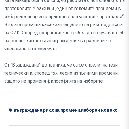
каза Михайлова и обясни, че работата с попълването на
протоколите е важна и „един от големите проблеми в
изборната нощ са неправилно попълнените протоколи“.
Втората промяна касае заплащането на ръководствата
на СИК. Според поправките те трябва да получават с 50
на сто по-високо възнаграждение в сравнение с
членовете на комисията.
От "Възраждане" допълниха, че са се спрели на тези
технически и, според тях, лесно изпълними промени,
защото не променя философията на изборите.
възраждане
рик
сик
промени
изборен кодекс
,
,
,
,