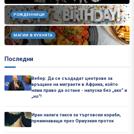
РОЖДЕННИЦИ
МАГИИ В КУХНЯТА
Последни
Вебер: Да се създадат центрове за
връщане на мигранти в Африка, който
няма право да остане - напуска без „ако“ и
„но“!
Иран налага такси за търговски кораби,
преминаващи през Ормузкия проток