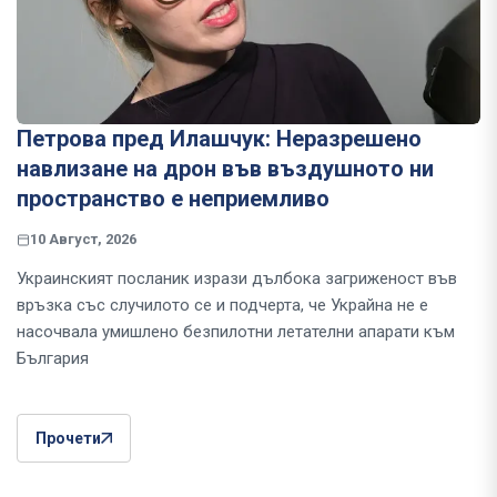
Петрова пред Илашчук: Неразрешено
навлизане на дрон във въздушното ни
пространство е неприемливо
10 Август, 2026
Украинският посланик изрази дълбока загриженост във
връзка със случилото се и подчерта, че Украйна не е
насочвала умишлено безпилотни летателни апарати към
България
Прочети