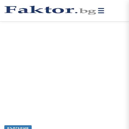
БЪЛГАРИЯ