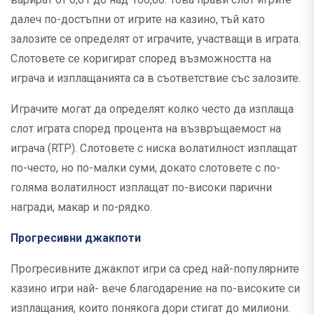
далеч по-достъпни от игрите на казино, тъй като
залозите се определят от играчите, участващи в играта.
Слотовете се коригират според възможността на
играча и изплащанията са в съответствие със залозите.
Играчите могат да определят колко често да изплаща
слот играта според процента на възвръщаемост на
играча (RTP). Слотовете с ниска волатилност изплащат
по-често, но по-малки суми, докато слотовете с по-
голяма волатилност изплащат по-високи парични
награди, макар и по-рядко.
Прогресивни джакпоти
Прогресивните джакпот игри са сред най-популярните
казино игри най- вече благодарение на по-високите си
изплащания, които понякога дори стигат до милиони.