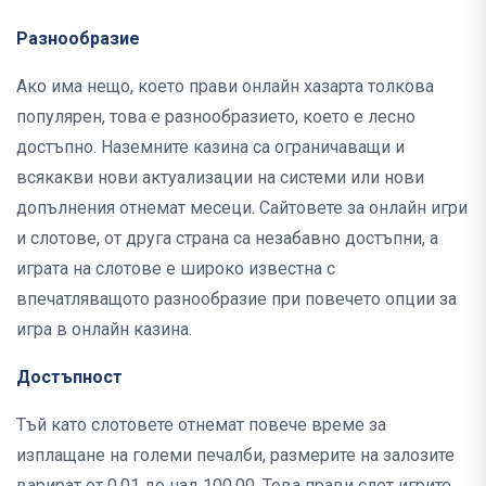
Разнообразие
Ако има нещо, което прави онлайн хазарта толкова
популярен, това е разнообразието, което е лесно
достъпно. Наземните казина са ограничаващи и
всякакви нови актуализации на системи или нови
допълнения отнемат месеци. Сайтовете за онлайн игри
и слотове, от друга страна са незабавно достъпни, а
играта на слотове е широко известна с
впечатляващото разнообразие при повечето опции за
игра в онлайн казина.
Достъпност
Тъй като слотовете отнемат повече време за
изплащане на големи печалби, размерите на залозите
варират от 0,01 до над 100,00. Това прави слот игрите