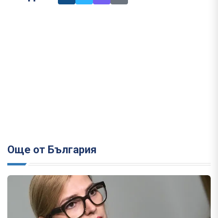
Още от България