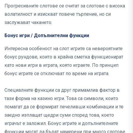
Прогресивните слотове се считат за слотове с висока
волатилност и изискват повече търпение, но си
заслужават чакането.
Бонус игри / Допълнителни функции
Интересна особеност на слот игрите са невероятните
бонус рундове, които в крайна сметка функционират
като нови игри в играта, която играете. По принцип
бонус игрите се отключват по време на играта.
Специалните функции са друг примамлив фактор в
тази форма на казино игри. Това са символи, които
помагат да се формират печеливши комбинации и те
заедно изплащат щедри суми според това, което
играчът е заложил. Бонус игрите и допълнителните
функции могат да бъдат намерени при много слотове