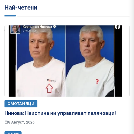
Най-четени
СМОТАНЯЦИ
Нинова: Наистина ни управляват палячовци!
8 Август, 2026