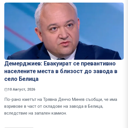
Демерджиев: Евакуират се превантивно
населените места в близост до завода в
село Белица
10 Август, 2026
По-рано кметът на Трявна Денчо Минев съобщи, че има
взривове в част от складове на завода в Белица,
вследствие на запален камион.