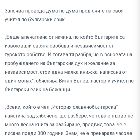
Започва превода дума по дума пред очите на своя
учител по български език.
„Беше впечатлена от начина, по който българите са
извоювали своята свобода и независимост от
турското робство. И тогава тя разбра, че в основата на
пробуждането на българския дух и желание за
независимост, стои една малка книжка, написана от
един монах”, обяснява Витан Вълев, пастор и учител по
български език на бежанци.
„Всеки, който е чел „История славянобългарска”
наистина задълбочено, ще разбере, че това е първо не
много лесна книга за разбиране, предвид това, че е
писана преди 300 години. Знам, че е прекарала часове