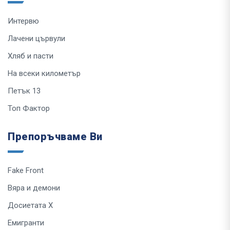
Интервю
Лачени цървули
Хляб и пасти
На всеки километър
Петък 13
Топ Фактор
Препоръчваме Ви
Fake Front
Вяра и демони
Досиетата Х
Емигранти