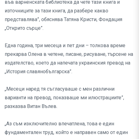
във варненската библиотека да чете тази книга и
източниците за тази книга, да разбере какво
представлява”, обяснява Татяна Кристи, Фондация
„Открито сърце”.
Една година, три месеца и пет дни – толкова време
прекарва Олена в четене, писане, рисуване, търсене на
издателство, което да напечата украинския превод на
„История славянобългарска”.
„Месеци наред тя съгласуваше с мен различни
варианти на превод, показваше ми илюстрациите”,
разказва Витан Вълев.
„Аз съм изключително впечатлена, това е един
фундаментален труд, който е направен само от един