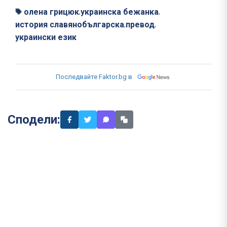
олена грицюк
украинска бежанка
,
,
история славянобългарска
превод
,
,
украински език
Последвайте Faktor.bg в
Сподели: