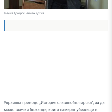
Олена Грицюк, личен архив
Украинка преведе „История славянобългарска”, за да
може всички бежанци, които намират убежище в