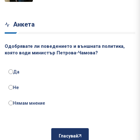
Анкета
Одобрявате ли поведението и външната политика,
която води министър Петрова-Чамова?
Да
Не
Нямам мнение
Гласувай