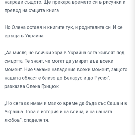
направи същото. Ще прекара времето си в рисунки и
превод на същата книга.
Но Олена оставя и книгите тук, и родителите си. И се
връща в Украйна.
„Аз мисля, че всички хора в Украйна сега живеят под
смъртта. Те знаят, че могат да умират във всеки
момент. Ние чакаме нападение всеки момент, защото
нашата област е близо до Беларус и до Русия”,
разказва Олена Грицюк.
„Но сега аз имам и малко време да бъда със Саша и в
Украйна. Това е история и на война, и на нашата
любов”, споделя тя.