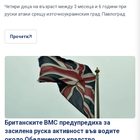
Четири деца на възраст между 3 месеца и 6 години при
руски атаки срещу източноукраинския град Павлоград
Прочети
Британските ВМС предупредиха за
засилена руска активност във водите
около Обединеното кралство