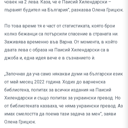
човек на 2 лева. Каза, че е Паисий Хилендарски –
първият будител на България”, разказва Олена Грицюк.
По това време тя е част от статистиката, която брои
колко бежанци са потърсили спасение в страната ни.
Заживява временно във Варна. От момента, в който
двата лева с образа на Паисий Хилендарски са в
джоба и, една идея вече е в съзнанието ѝ.
„Започнах да уча само някакви думи на български език
от май месец 2022 година. Ходих до варненска
библиотека, попитах за всички издания на Паисий
Хилендарски и също попитах за украински превод. Но
от библиотеката казваха, че няма украински превод. Аз
имах смелостта да поема тази задача за мен”, заяви
Олена Грицюк.