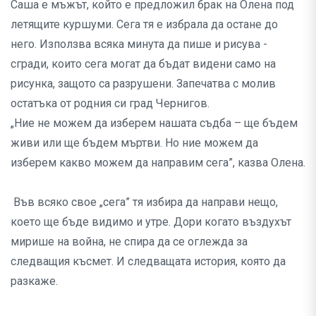
Саша е мъжът, който е предложил брак на Олена под
летящите куршуми. Сега тя е избрала да остане до
него. Използва всяка минута да пише и рисува -
сгради, които сега могат да бъдат видени само на
рисунка, защото са разрушени. Запечатва с молив
остатъка от родния си град Чернигов.
„Ние не можем да изберем нашата съдба – ще бъдем
живи или ще бъдем мъртви. Но ние можем да
изберем какво можем да направим сега”, казва Олена.
Във всяко свое „сега” тя избира да направи нещо,
което ще бъде видимо и утре. Дори когато въздухът
мирише на война, не спира да се оглежда за
следващия късмет. И следващата история, която да
разкаже.