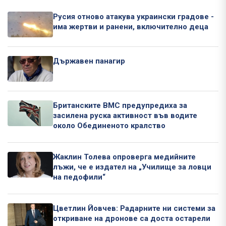
Русия отново атакува украински градове -
има жертви и ранени, включително деца
Държавен панагир
Британските ВМС предупредиха за
засилена руска активност във водите
около Обединеното кралство
Жаклин Толева опроверга медийните
лъжи, че е издател на „Училище за ловци
на педофили“
Цветлин Йовчев: Радарните ни системи за
откриване на дронове са доста остарели