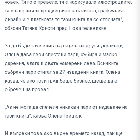
човек. Тя го е превела, тя е нарисувала илюстрациите,
тя е направила продукцията на книгата, графичния
дизайн и е платилата тя тази книга да се отпечата”,
обясни Татяна Кристи пред Нова телевизия.
За да бъде тази книга в ръцете на други украинци,
Олена дава свои спестени пари, събира и малко
дарения, влага и двата намерени лева. Всичките
събрани пари стигат за 27 издадени книги. Олена
казва, че ако този труд беше бизнес, щеше да е
обречен на провал.
„Аз не мога да спечеля никакви пари от издаване на
тази книга”, казва Олена Грицюк.
И въпреки това, ако върне времето назад, пак ще