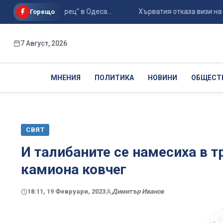
н "Черноморец" в Одеса...
Хърватия отказа визи на руски г
Горещо
7 Август, 2026
МНЕНИЯ
ПОЛИТИКА
НОВИНИ
ОБЩЕСТ
СВЯТ
И талибаните се намесиха в т
камиона ковчег
18:11, 19 Февруари, 2023
Димитър Иванов