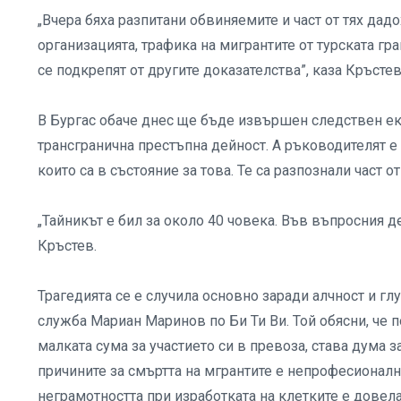
„Вчера бяха разпитани обвиняемите и част от тях дад
организацията, трафика на мигрантите от турската гр
се подкрепят от другите доказателства”, каза Кръсте
В Бургас обаче днес ще бъде извършен следствен екс
трансгранична престъпна дейност. А ръководителят е 
които са в състояние за това. Те са разпознали част от
„Тайникът е бил за около 40 човека. Във въпросния де
Кръстев.
Трагедията се е случила основно заради алчност и гл
служба Мариан Маринов по Би Ти Ви. Той обясни, че по 
малката сума за участието си в превоза, става дума з
причините за смъртта на мгрантите е непрофесионал
неграмотността при изработката на клетките е довела 