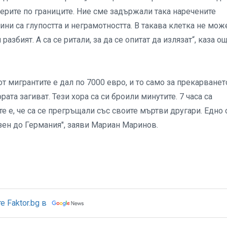
ерите по границите. Ние сме задържали така наречените
ини са глупостта и неграмотността. В такава клетка не мож
разбият. А са се ритали, за да се опитат да излязат“, каза о
т мигрантите е дал по 7000 евро, и то само за прекарванет
рата загиват. Тези хора са си броили минутите. 7 часа са
е е, че са се прегръщали със своите мъртви другари. Едно 
озен до Германия", заяви Мариан Маринов.
 Faktor.bg в