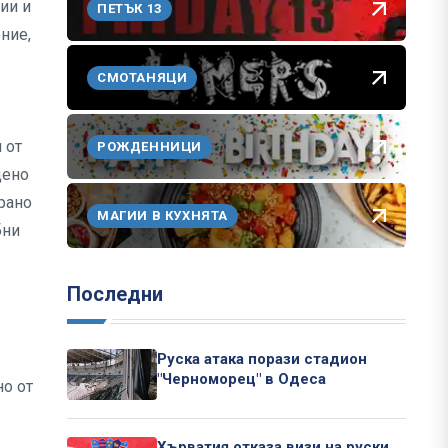
ии и
ПЕТЪК 13
ние,
СМОТАНЯЦИ
 от
РОЖДЕННИЦИ
дено
ирано
МАГИИ В КУХНЯТА
бни
Последни
Руска атака порази стадион
"Черноморец" в Одеса
но от
Хърватия отказа визи на руски