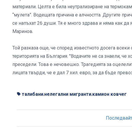
материали. Целта е била неутрализиране на термокам
“мулета”. Водещата причина е алчността. Другите прич
се напъхат 26 души. Тя е много здрава и няма как да я 
Маринов.
Той разказа още, че според известното досега всеки о
територията на България. "Водачите не са знаели, че хо
преседели. Това е нечовешко. Трагедията за оцелелит
лицата твърди, че е дал 7 хил. евро, за да бъде прев
талибани
нелегални мигранти
камион ковчег
,
,
Последвайте