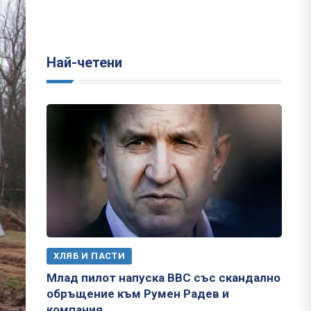
Най-четени
ХЛЯБ И ПАСТИ
Млад пилот напуска ВВС със скандално
обръщение към Румен Радев и
компания