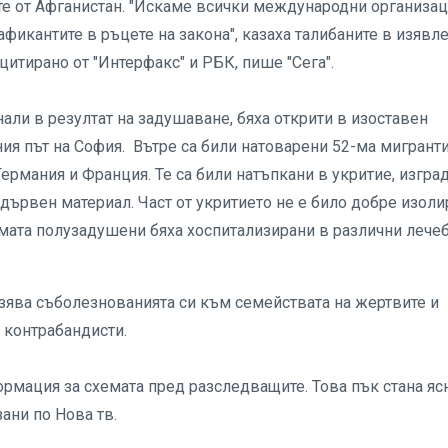
те от Афганистан. "Искаме всички международни организац
афикантите в ръцете на закона", казаха талибаните в изявле
итирано от "Интерфакс" и РБК, пише "Сега".
нали в резултат на задушаване, бяха открити в изоставен
ия път на София. Вътре са били натоварени 52-ма мигранти
ермания и Франция. Те са били натъпкани в укритие, изгра
 дървен материал. Част от укритието не е било добре изол
-имата полузадушени бяха хоспитализирани в различни лече
азява съболезнованията си към семействата на жертвите и
 контрабандисти.
ормация за схемата пред разследващите. Това пък стана яс
зани по Нова тв.