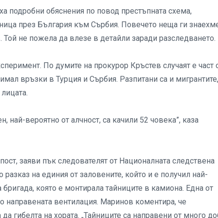
оха подробни обяснения по повод престъпната схема,
аница през България към Сърбия. Повечето неща ги знаехме
в. Той не пожела да влезе в детайли заради разследването.
перимент. По думите на прокурор Кръстев случаят е част 
имал връзки в Турция и Сърбия. Разпитани са и мигрантите
 лицата.
н, най-вероятно от алчност, са качили 52 човека”, каза
упост, заяви пък следователят от Националната следствена
разказ на единия от заловените, който и е получил най-
а бригада, която е монтирала тайниците в камиона. Една от
но направената вентилация. Маринов коментира, че
да гибелта на хората. „Тайниците са направени от много д