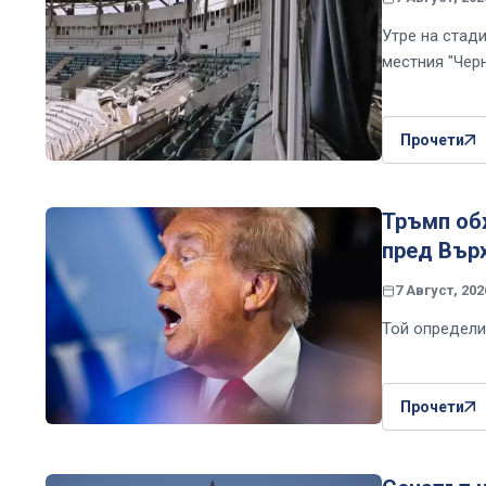
Утре на стад
местния "Чер
Прочети
Тръмп об
пред Вър
7 Август, 202
Той определи
Прочети