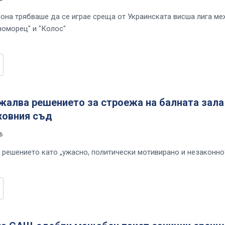
иона трябваше да се играе среща от Украинската висша лига м
номорец" и "Колос"
жалва решението за строежа на балната зала
ховния съд
6
 решението като „ужасно, политически мотивирано и незаконно