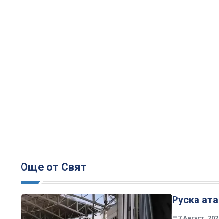
Още от Свят
Руска ата
7 Август, 202