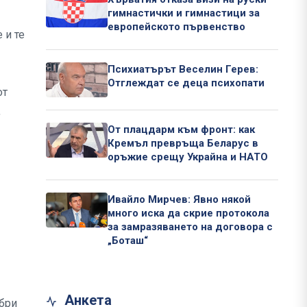
гимнастички и гимнастици за
европейското първенство
 и те
Психиатърът Веселин Герев:
Отглеждат се деца психопати
от
,
От плацдарм към фронт: как
Кремъл превръща Беларус в
оръжие срещу Украйна и НАТО
Ивайло Мирчев: Явно някой
много иска да скрие протокола
за замразяването на договора с
„Боташ“
Анкета
обри