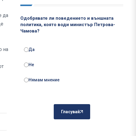
е да
Одобрявате ли поведението и външната
ще
политика, която води министър Петрова-
Чамова?
о на
Да
Не
от
Нямам мнение
Гласувай