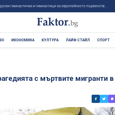
имнастички и гимнастици за европейското първенств...
Псих
ВО
ИКОНОМИКА
КУЛТУРА
ЛАЙФ СТАЙЛ
СПОРТ
рагедията с мъртвите мигранти в