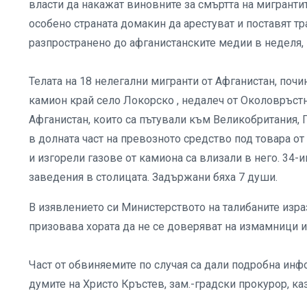
власти да накажат виновните за смъртта на мигранти
особено страната домакин да арестуват и поставят тр
разпространено до афганистанските медии в неделя, ц
Телата на 18 нелегални мигранти от Афганистан, почи
камион край село Локорско , недалеч от Околовръстн
Афганистан, които са пътували към Великобритания, Г
в долната част на превозното средство под товара от
и изгорели газове от камиона са влизали в него. 34
заведения в столицата. Задържани бяха 7 души.
В изявлението си Министерството на талибаните изр
призовава хората да не се доверяват на измамници и
Част от обвиняемите по случая са дали подробна инф
думите на Христо Кръстев, зам.-градски прокурор, ка