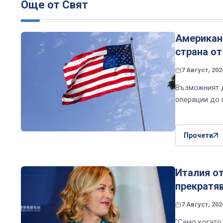
Още от Свят
Американ
страна от
7 Август, 202
Възможният д
операции до 
Прочети
Италия о
прекратяв
7 Август, 202
"Само когато 