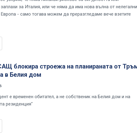
заплахи за Италия, или че няма да има нова вълна от нелегалн
 Европа - само тогава можем да преразгледаме вече взетите
САЩ блокира строежа на планираната от Тръ
а в Белия дом
6
ент е временен обитател, а не собственик на Белия дом и на
та резиденция"