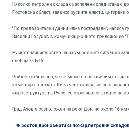
Няколко петролни склада са запалени след атака с др
Ростовска област, заявиха руските власти, цитирани о
"По предварителни данни няма пострадали", написа гу
Василий Голубев в комуникационното приложение "Т
Руското министерство на извънредните ситуации заяв
съобщава БТА.
Ройтерс отбелязва, че не може по независим път да
коментар по темата. Киев често казва, че поразяванет
инфраструктура на Русия се отразява негативно на в
Град Азов е разположен на река Дон, на около 16 км 
ростов
дронове
атака
пожар
петролни складо
,
,
,
,