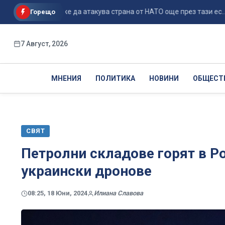
 Русия може да атакува страна от НАТО още през тази ес...
Горещо
7 Август, 2026
МНЕНИЯ
ПОЛИТИКА
НОВИНИ
ОБЩЕСТ
СВЯТ
Петролни складове горят в Ро
украински дронове
08:25, 18 Юни, 2024
Илиана Славова