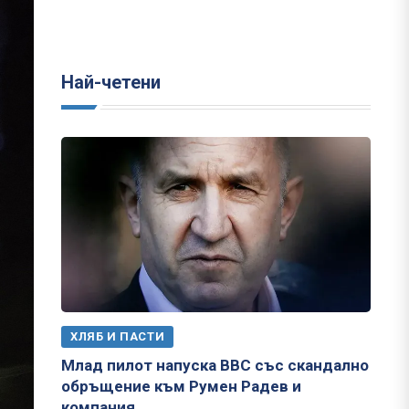
Най-четени
ХЛЯБ И ПАСТИ
Млад пилот напуска ВВС със скандално
обръщение към Румен Радев и
компания