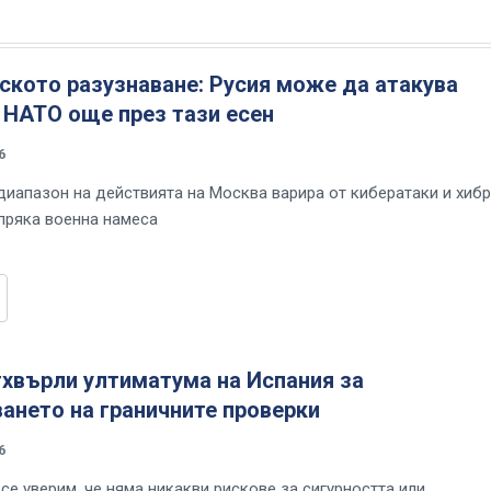
ското разузнаване: Русия може да атакува
 НАТО още през тази есен
6
иапазон на действията на Москва варира от кибератаки и хиб
пряка военна намеса
тхвърли ултиматума на Испания за
ането на граничните проверки
6
се уверим, че няма никакви рискове за сигурността или