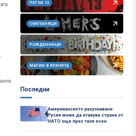
ПЕТЪК 13
ката
СМОТАНЯЦИ
РОЖДЕННИЦИ
,
МАГИИ В КУХНЯТА
авила
Последни
Американското разузнаване:
Русия може да атакува страна от
НАТО още през тази есен