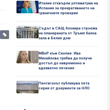
Италия отхвърли ултиматума на
Испания за прекратяването на
граничните проверки
Съдът в САЩ блокира строежа
на планираната от Тръмп бална
зала в Белия дом
МВнР към Скопие: Ива
Михайлова трябва да получи
достъп до навременно и
адекватно лечение
Пентагонът публикува пета
серия от документи за НЛО