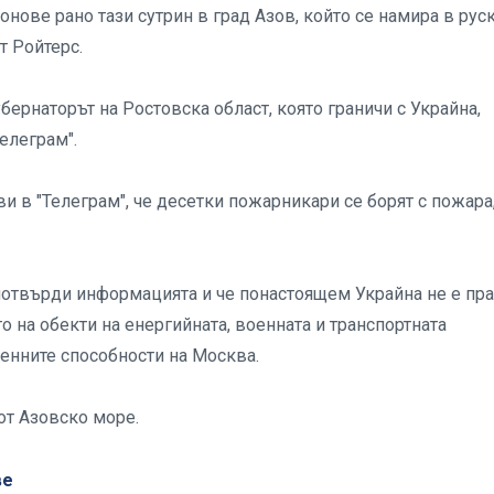
онове рано тази сутрин в град Азов, който се намира в рус
т Ройтерс.
бернаторът на Ростовска област, която граничи с Украйна,
елеграм".
и в "Телеграм", че десетки пожарникари се борят с пожара
 потвърди информацията и че понастоящем Украйна не е пр
о на обекти на енергийната, военната и транспортната
оенните способности на Москва.
от Азовско море.
ве