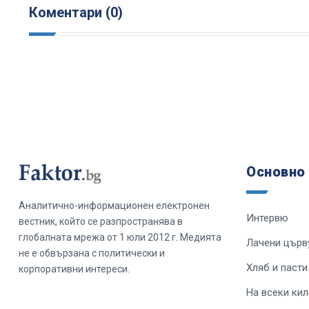
Коментари (0)
Основно
Аналитично-информационен електронен
Интервю
вестник, който се разпространява в
глобалната мрежа от 1 юли 2012 г. Медията
Лачени църв
не е обвързана с политически и
Хляб и пасти
корпоративни интереси.
На всеки ки