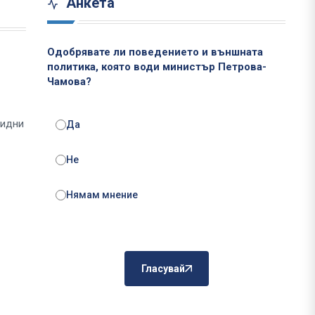
Анкета
Одобрявате ли поведението и външната
политика, която води министър Петрова-
Чамова?
ридни
Да
Не
Нямам мнение
Гласувай