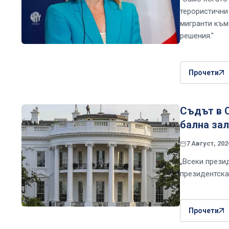
терористични 
мигранти към
решения."
Прочети
Съдът в 
бална зал
7 Август, 202
„Всеки презид
президентска
Прочети