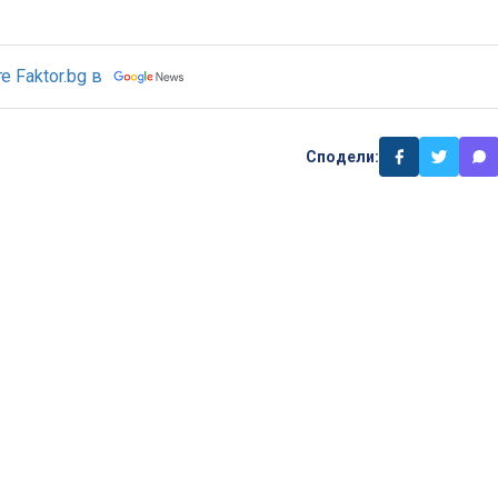
 Faktor.bg в
Сподели: