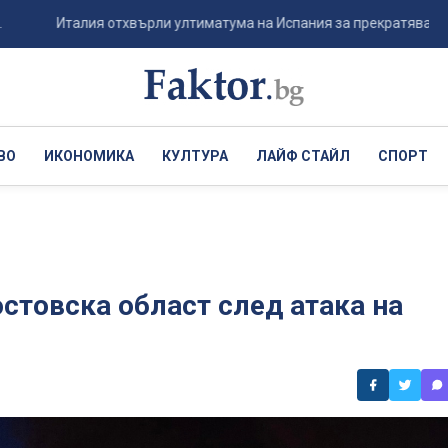
Италия отхвърли ултиматума на Испания за прекратяването на гра
ВО
ИКОНОМИКА
КУЛТУРА
ЛАЙФ СТАЙЛ
СПОРТ
стовска област след атака на