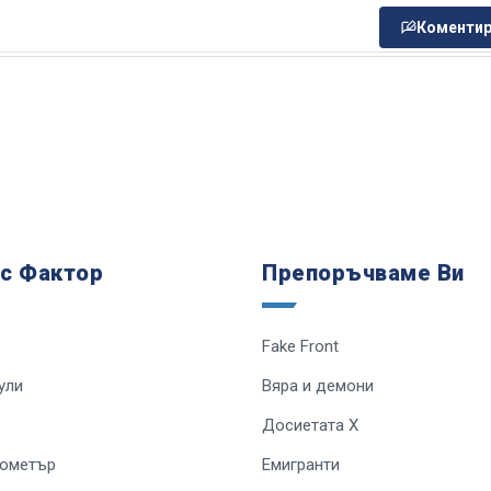
Коментир
 с Фактор
Препоръчваме Ви
Fake Front
ули
Вяра и демони
Досиетата Х
лометър
Емигранти