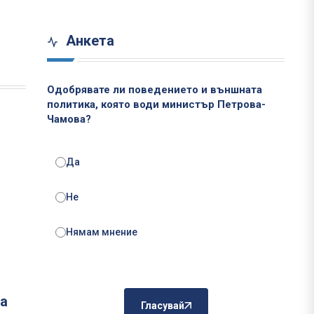
Анкета
Одобрявате ли поведението и външната
политика, която води министър Петрова-
Чамова?
Да
Не
Нямам мнение
ва
Гласувай