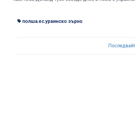
полша
ес
ураинско зърно
,
,
Последвайте