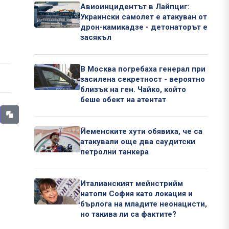
Авиоинцидентът в Лайпциг:
Украински самолет е атакуван от
дрон-камикадзе - детонаторът е
засякъл
В Москва погребаха генерал при
засилена секретност - вероятно
близък на ген. Чайко, който
беше обект на атентат
Йеменските хути обявиха, че са
атакували още два саудитски
петролни танкера
Италианският мейнстрийм
натопи София като локация и
бърлога на младите неонацисти,
но такива ли са фактите?