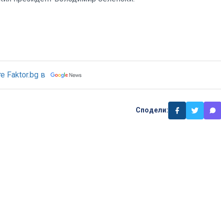
 Faktor.bg в
Сподели: