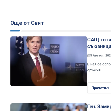
Още от Свят
САЩ готвя
съюзницит
5 Август, 202
В нея се осп
оръжия
Прочети
Ген. Зам