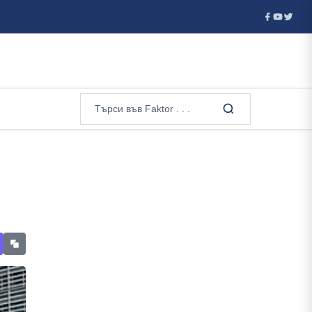
е - детон...
В Москва погребаха генерал при засилена секре