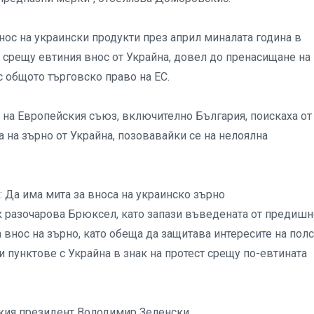
ос на украински продукти през април миналата година в
 срещу евтиния внос от Украйна, довел до пренасищане на
с общото търговско право на ЕС.
т на Европейския съюз, включително България, поискаха от
 на зърно от Украйна, позовавайки се на нелоялна
: Да има мита за вноса на украинско зърно
 разочарова Брюксел, като запази въведената от предишн
 внос на зърно, като обеща да защитава интересите на пол
 пунктове с Украйна в знак на протест срещу по-евтината
ския президент Володимир Зеленски.