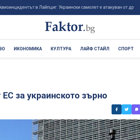
дентът в Лайпциг: Украински самолет е атакуван от дрон-камикадз
ВО
ИКОНОМИКА
КУЛТУРА
ЛАЙФ СТАЙЛ
СПОРТ
 ЕС за украинското зърно