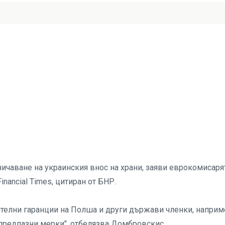
ничаване на украинския внос на храни, заяви еврокомисаря
nancial Times, цитиран от БНР.
елни гаранции на Полша и други държави членки, наприм
предпазни мерки", отбелязва Домбровскис.