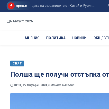
егия за защита на съюзниците от Китай и Русия...
Авиоинци
Горещо
6 Август, 2026
МНЕНИЯ
ПОЛИТИКА
НОВИНИ
ОБЩЕСТ
СВЯТ
Полша ще получи отстъпка от
18:31, 22 Януари, 2024
Илиана Славова