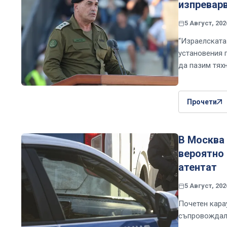
изпреварв
5 Август, 202
“Израелската
установения 
да пазим тяхн
Прочети
В Москва 
вероятно 
атентат
5 Август, 202
Почетен кара
съпровождал 