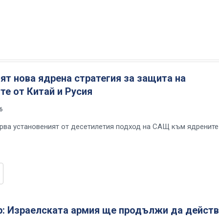
т нова ядрена стратегия за защита на
е от Китай и Русия
6
орва установеният от десетилетия подход на САЩ към ядрените
ир: Израелската армия ще продължи да дейст