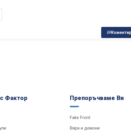
Коментир
 с Фактор
Препоръчваме Ви
Fake Front
ули
Вяра и демони