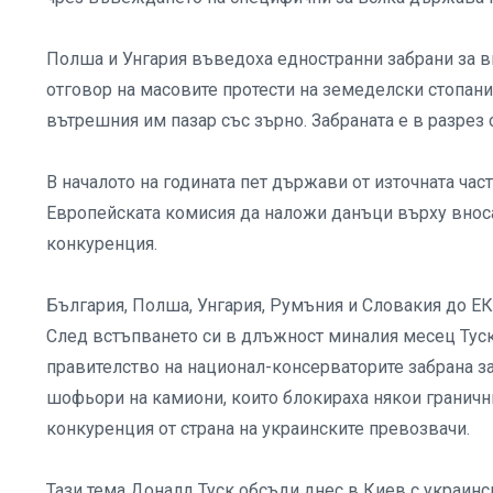
Полша и Унгария въведоха едностранни забрани за вн
отговор на масовите протести на земеделски стопани
вътрешния им пазар със зърно. Забраната е в разрез 
В началото на годината пет държави от източната час
Европейската комисия да наложи данъци върху вноса
конкуренция.
България, Полша, Унгария, Румъния и Словакия до ЕК
След встъпването си в длъжност миналия месец Туск
правителство на национал-консерваторите забрана за
шофьори на камиони, които блокираха някои гранични
конкуренция от страна на украинските превозвачи.
Тази тема Доналд Туск обсъди днес в Киев с украин