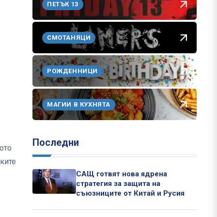
ПЕТЪК 13
СМОТАНЯЦИ
РОЖДЕННИЦИ
МАГИИ В КУХНЯТА
Последни
ото
ските
САЩ готвят нова ядрена
стратегия за защита на
съюзниците от Китай и Русия