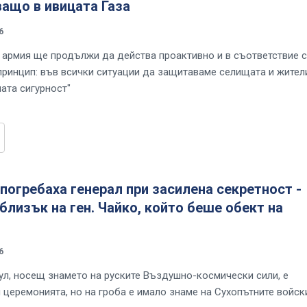
ащо в ивицата Газа
6
 армия ще продължи да действа проактивно и в съответствие с
принцип: във всички ситуации да защитаваме селищата и жител
ата сигурност"
погребаха генерал при засилена секретност -
близък на ген. Чайко, който беше обект на
6
ул, носещ знамето на руските Въздушно-космически сили, е
церемонията, но на гроба е имало знаме на Сухопътните войск