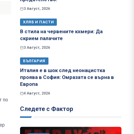
3 Август, 2026
ХЛЯБ И ПАСТИ
В стила на червените кхмери: Да
скрием палачите
3 Август, 2026
БЪЛГАРИЯ
Италия е в шок след неонацистка
проява в София: Омразата се върна в
Европа
4 Август, 2026
т по
Следете с Фактор
ер