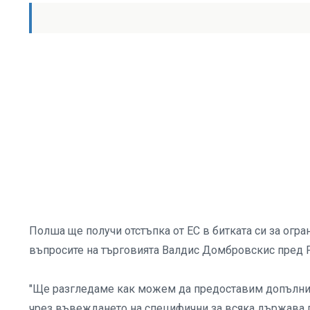
Полша ще получи отстъпка от ЕС в битката си за огра
въпросите на търговията Валдис Домбровскис пред Fi
"Ще разгледаме как можем да предоставим допълнит
чрез въвеждането на специфични за всяка държава 