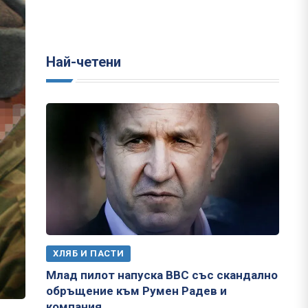
Най-четени
ХЛЯБ И ПАСТИ
Млад пилот напуска ВВС със скандално
обръщение към Румен Радев и
компания