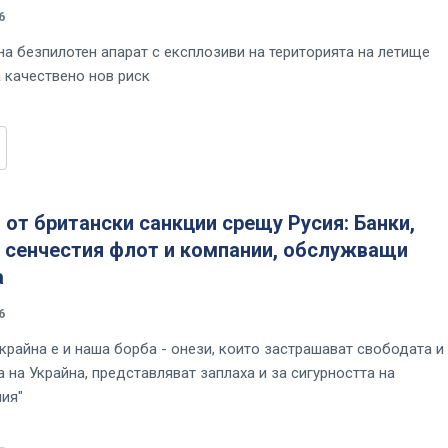
6
на безпилотен апарат с експлозиви на територията на летище
 качествено нов риск
 от британски санкции срещу Русия: Банки,
т сенчестия флот и компании, обслужващи
а
6
Украйна е и наша борба - онези, които застрашават свободата и
 на Украйна, представляват заплаха и за сигурността на
ия"