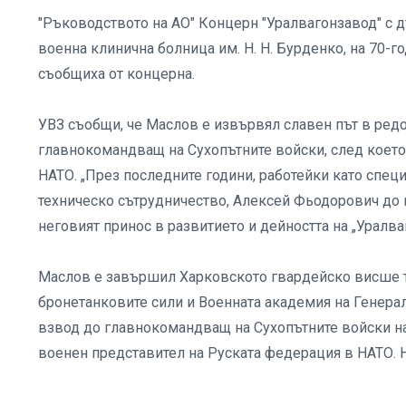
"Ръководството на АО" Концерн "Уралвагонзавод" с д
военна клинична болница им. Н. Н. Бурденко, на 70-
съобщиха от концерна.
УВЗ съобщи, че Маслов е извървял славен път в ред
главнокомандващ на Сухопътните войски, след което
НАТО. „През последните години, работейки като спец
техническо сътрудничество, Алексей Фьодорович до п
неговият принос в развитието и дейността на „Уралваг
Маслов е завършил Харковското гвардейско висше т
бронетанковите сили и Военната академия на Генера
взвод до главнокомандващ на Сухопътните войски на
военен представител на Руската федерация в НАТО. Н