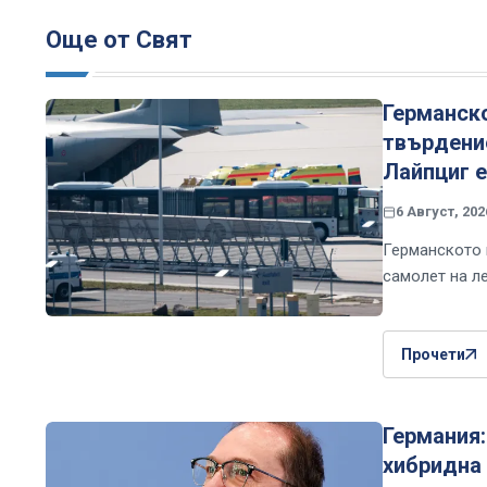
Още от Свят
Германск
твърдение
Лайпциг е
6 Август, 202
Германското 
самолет на л
Прочети
Германия:
хибридна