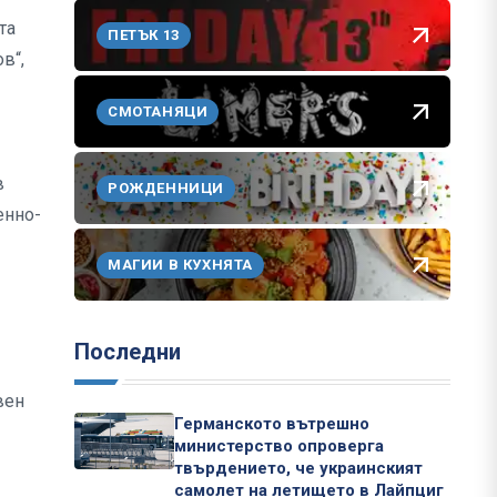
та
ПЕТЪК 13
в“,
СМОТАНЯЦИ
в
РОЖДЕННИЦИ
енно-
МАГИИ В КУХНЯТА
Последни
вен
Германското вътрешно
министерство опроверга
твърдението, че украинският
самолет на летището в Лайпциг