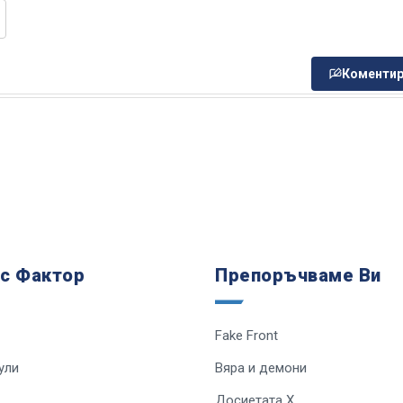
Коментир
 с Фактор
Препоръчваме Ви
Fake Front
ули
Вяра и демони
Досиетата Х