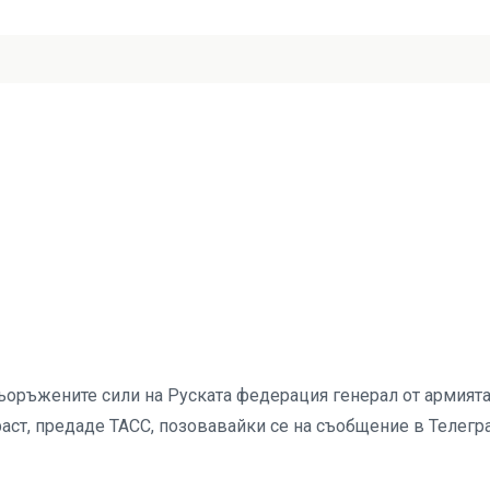
оръжените сили на Руската федерация генерал от армият
аст, предаде ТАСС, позовавайки се на съобщение в Телегр