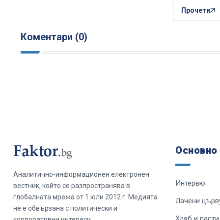
Прочети
Коментари (0)
Основно
Аналитично-информационен електронен
Интервю
вестник, който се разпространява в
глобалната мрежа от 1 юли 2012 г. Медията
Лачени църв
не е обвързана с политически и
Хляб и пасти
корпоративни интереси.