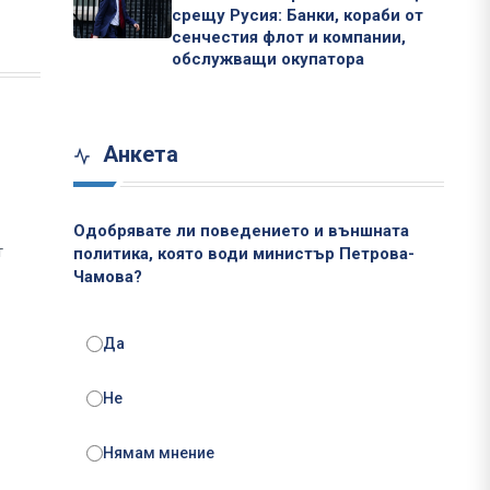
срещу Русия: Банки, кораби от
сенчестия флот и компании,
обслужващи окупатора
Анкета
Одобрявате ли поведението и външната
т
политика, която води министър Петрова-
Чамова?
Да
Не
Нямам мнение