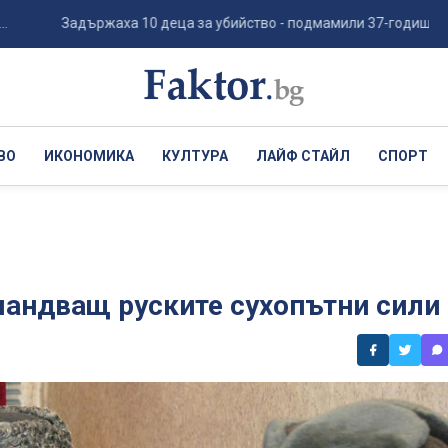
Задържаха 10 деца за убийство - подмамили 37-годишен мъж, гаврил
ВО
ИКОНОМИКА
КУЛТУРА
ЛАЙФ СТАЙЛ
СПОРТ
мандващ руските сухопътни сили