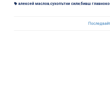
алексей маслов
сухопътни сили
бивш главнок
,
,
Последвайте