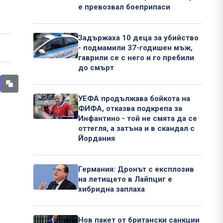
е превозвал боеприпаси
Задържаха 10 деца за убийство
- подмамили 37-годишен мъж,
гаврили се с него и го пребили
до смърт
УЕФА продължава бойкота на
ФИФА, отказва подкрепа за
Инфантино - той не смята да се
оттегля, а затъна и в скандал с
Йордания
Германия: Дронът с експлозив
на летището в Лайпциг е
хибридна заплаха
Нов пакет от британски санкции