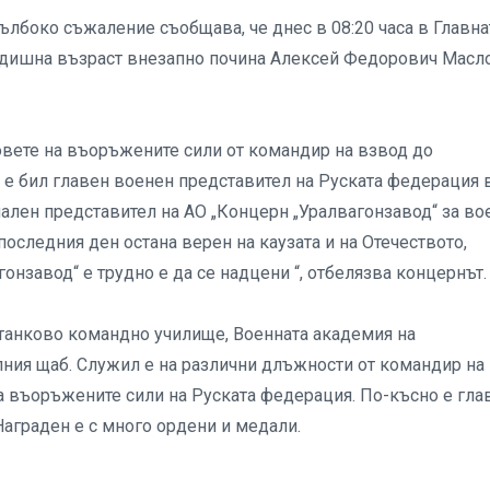
ълбоко съжаление съобщава, че днес в 08:20 часа в Главна
годишна възраст внезапно почина Алексей Федорович Масло
овете на въоръжените сили от командир на взвод до
 е бил главен военен представител на Руската федерация 
иален представител на АО „Концерн „Уралвагонзавод“ за во
оследния ден остана верен на каузата и на Отечеството,
онзавод“ е трудно е да се надцени “, отбелязва концернът.
анково командно училище, Военната академия на
лния щаб. Служил е на различни длъжности от командир на
 въоръжените сили на Руската федерация. По-късно е гла
аграден е с много ордени и медали.