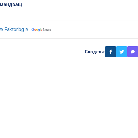
омандващ
 Faktor.bg в
Сподели: