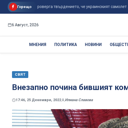
ерство опроверга твърдението, че украинският самолет ...
Горещо
6 Август, 2026
МНЕНИЯ
ПОЛИТИКА
НОВИНИ
ОБЩЕСТ
СВЯТ
Внезапно почина бившият ко
17:46, 25 Декември, 2022
Илиана Славова