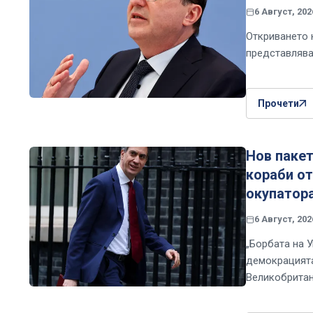
6 Август, 202
Откриването 
представлява
Прочети
Нов пакет
кораби о
окупатор
6 Август, 202
„Борбата на 
демокрацията
Великобритан