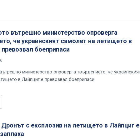
ото вътрешно министерство опроверга
то, че украинският самолет на летището в
 превозвал боеприпаси
6
вътрешно министерство опроверга твърдението, че украинския
етището в Лайпциг е превозвал боеприпаси
 Дронът с експлозив на летището в Лайпциг е
 заплаха