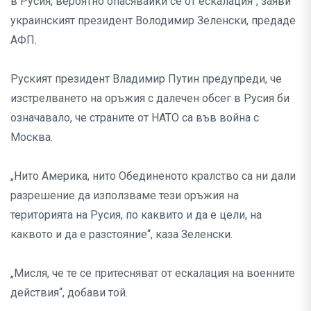
в Русия, вероятно опасявайки се от ескалация“, заяви
украинският президент Володимир Зеленски, предаде
АФП.
Руският президент Владимир Путин предупреди, че
изстрелването на оръжия с далечен обсег в Русия би
означавало, че страните от НАТО са във война с
Москва.
„Нито Америка, нито Обединеното кралство са ни дали
разрешение да използваме тези оръжия на
територията на Русия, по каквито и да е цели, на
каквото и да е разстояние“, каза Зеленски.
„Мисля, че те се притесняват от ескалация на военните
действия“, добави той.