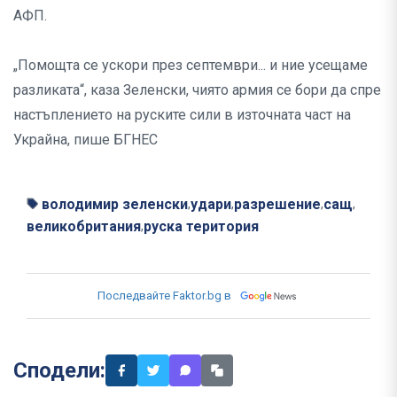
АФП.
„Помощта се ускори през септември... и ние усещаме
разликата“, каза Зеленски, чиято армия се бори да спре
настъплението на руските сили в източната част на
Украйна, пише БГНЕС
володимир зеленски
удари
разрешение
сащ
,
,
,
,
великобритания
руска територия
,
Последвайте Faktor.bg в
Сподели: