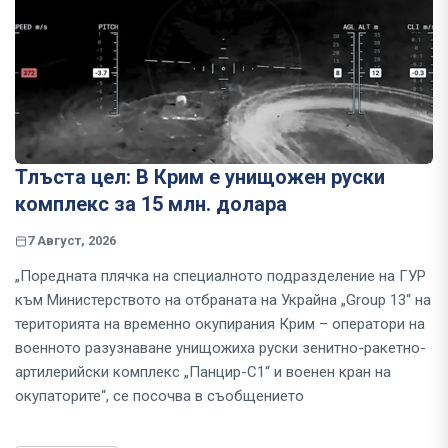
Тлъста цел: В Крим е унищожен руски
комплекс за 15 млн. долара
7 Август, 2026
„Поредната плячка на специалното подразделение на ГУР
към Министерството на отбраната на Украйна „Group 13“ на
територията на временно окупирания Крим – оператори на
военното разузнаване унищожиха руски зенитно-ракетно-
артилерийски комплекс „Панцир-С1“ и военен кран на
окупаторите“, се посочва в съобщението