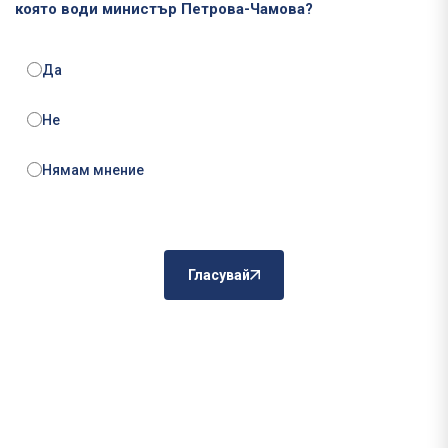
която води министър Петрова-Чамова?
Да
Не
Нямам мнение
Гласувай