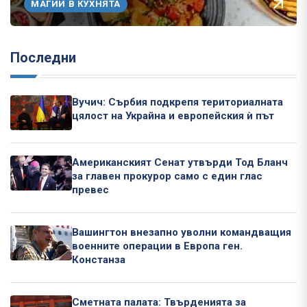
МАГИИ В КУХНЯТА
Последни
Вучич: Сърбия подкрепя териториалната
цялост на Украйна и европейския ѝ път
Американският Сенат утвърди Тод Бланч
за главен прокурор само с един глас
превес
Вашингтон внезапно уволни командващия
военните операции в Европа ген.
Констанза
Сметната палата: Твърденията за