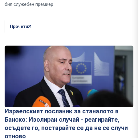
бил служебен премиер
Прочети
Израелският посланик за станалото в
Банско: Изолиран случай - реагирайте,
осъдете го, постарайте се да не се случи
отново