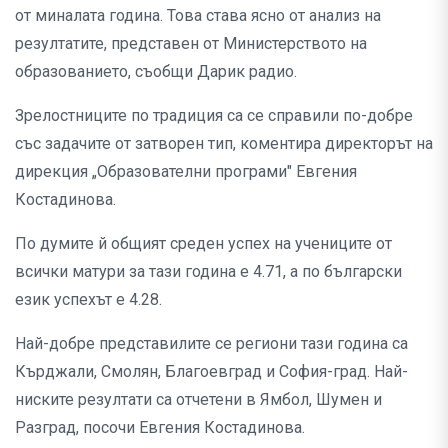
от миналата година. Това става ясно от анализ на
резултатите, представен от Министерството на
образованието, съобщи Дарик радио.
Зрелостниците по традиция са се справили по-добре
със задачите от затворен тип, коментира директорът на
дирекция „Образователни програми" Евгения
Костадинова.
По думите й общият среден успех на учениците от
всички матури за тази година е 4.71, а по български
език успехът е 4.28.
Най-добре представилите се региони тази година са
Кърджали, Смолян, Благоевград и София-град. Най-
ниските резултати са отчетени в Ямбол, Шумен и
Разград, посочи Евгения Костадинова.