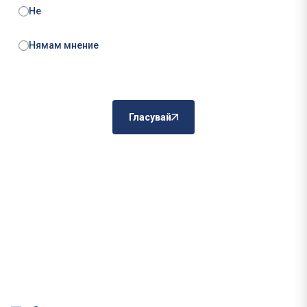
Не
Нямам мнение
Гласувай