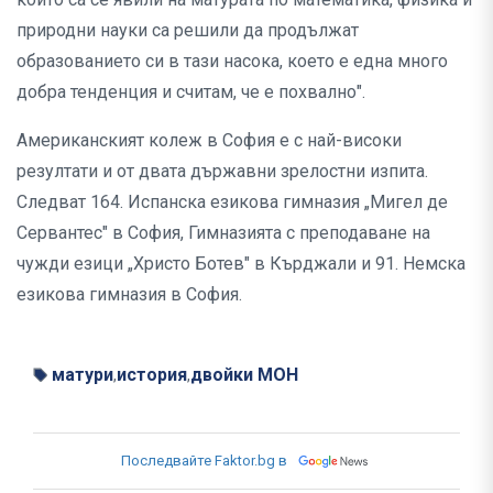
природни науки са решили да продължат
образованието си в тази насока, което е една много
добра тенденция и считам, че е похвално".
Американският колеж в София е с най-високи
резултати и от двата държавни зрелостни изпита.
Следват 164. Испанска езикова гимназия „Мигел де
Сервантес" в София, Гимназията с преподаване на
чужди езици „Христо Ботев" в Кърджали и 91. Немска
езикова гимназия в София.
матури
история
двойки МОН
,
,
Последвайте Faktor.bg в