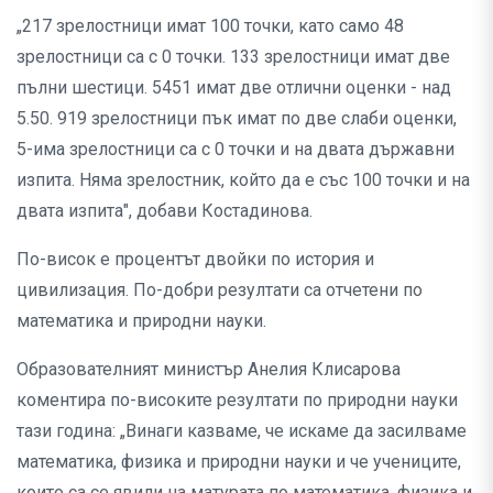
„217 зрелостници имат 100 точки, като само 48
зрелостници са с 0 точки. 133 зрелостници имат две
пълни шестици. 5451 имат две отлични оценки - над
5.50. 919 зрелостници пък имат по две слаби оценки,
5-има зрелостници са с 0 точки и на двата държавни
изпита. Няма зрелостник, който да е със 100 точки и на
двата изпита", добави Костадинова.
По-висок е процентът двойки по история и
цивилизация. По-добри резултати са отчетени по
математика и природни науки.
Образователният министър Анелия Клисарова
коментира по-високите резултати по природни науки
тази година: „Винаги казваме, че искаме да засилваме
математика, физика и природни науки и че учениците,
които са се явили на матурата по математика, физика и