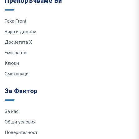
Препоръчваме Ви
Fake Front
Вяра и демони
Досиетата Х
Емигранти
Клюки
Смотаняци
За Фактор
За нас
Общи условия
Поверителност