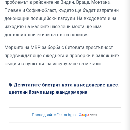
проблемът в районите на Видин, Враца, Монтана,
Плевен и София-област, където ще бъдат изпратени
денонощни полицейски патрули. На входовете и на
изходите на малките населени места ще има
допълнителни екипи на пътна полиция.
Мерките на МВР за борба с битовата престъпност
предвиждат още ежедневни проверки в заложните
къщи и в пунктове за изкупуване на метали.
Депутатите бистрят вота на недоверие днес
,
цветлин йовчев
мвр
жандармерия
,
,
Последвайте Faktor.bg в