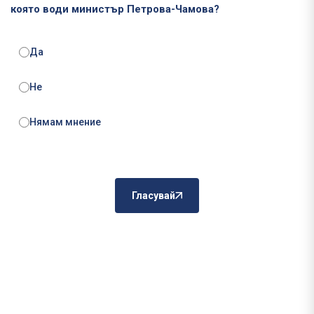
която води министър Петрова-Чамова?
Да
Не
Нямам мнение
Гласувай