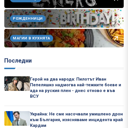
РОЖДЕННИЦИ
МАГИИ В КУХНЯТА
Последни
Герой на два народа: Пилотът Иван
Пепеляшко надмогва най-тежките боеве и
ада на руския плен - днес отново е във
ВСУ
Украйна: Не сме насочвали умишлено дрон
към България, изясняваме инцидента край
Кардам