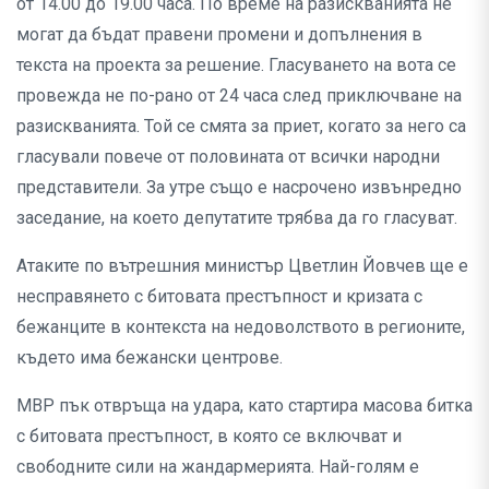
от 14.00 до 19.00 часа. По време на разискванията не
могат да бъдат правени промени и допълнения в
текста на проекта за решение. Гласуването на вота се
провежда не по-рано от 24 часа след приключване на
разискванията. Той се смята за приет, когато за него са
гласували повече от половината от всички народни
представители. За утре също е насрочено извънредно
заседание, на което депутатите трябва да го гласуват.
Атаките по вътрешния министър Цветлин Йовчев ще е
несправянето с битовата престъпност и кризата с
бежанците в контекста на недоволството в регионите,
където има бежански центрове.
МВР пък отвръща на удара, като стартира масова битка
с битовата престъпност, в която се включват и
свободните сили на жандармерията. Най-голям е