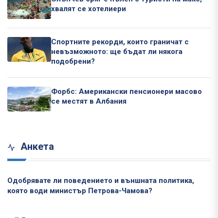
хвалят се хотелиери
Спортните рекорди, които граничат с
невъзможното: ще бъдат ли някога
подобрени?
Форбс: Американски пенсионери масово
се местят в Албания
Анкета
Одобрявате ли поведението и външната политика,
която води министър Петрова-Чамова?