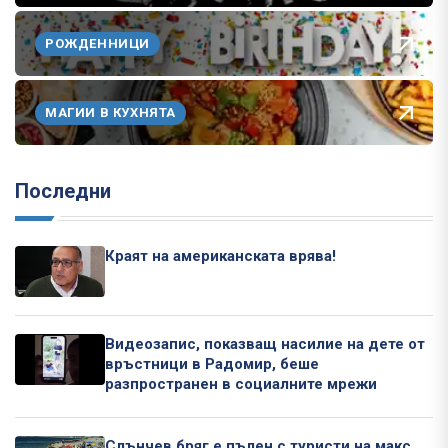
РОЖДЕННИЦИ
МАГИИ В КУХНЯТА
Последни
Краят на американската врява!
Видеозапис, показващ насилие на дете от
връстници в Радомир, беше
разпространен в социалните мрежи
Слънчев бряг е пълен с туристи на макс,