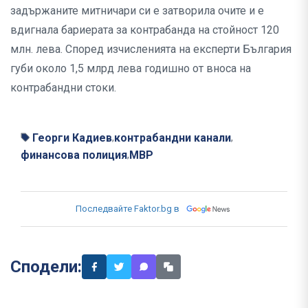
задържаните митничари си е затворила очите и е
вдигнала бариерата за контрабанда на стойност 120
млн. лева. Според изчисленията на експерти България
губи около 1,5 млрд лева годишно от вноса на
контрабандни стоки.
Георги Кадиев
контрабандни канали
,
,
финансова полиция
МВР
,
Последвайте Faktor.bg в
Сподели: