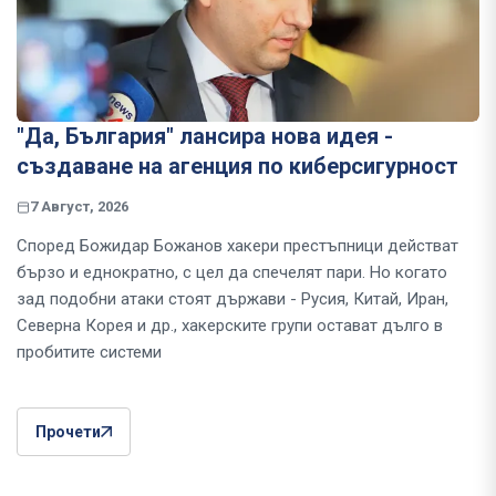
"Да, България" лансира нова идея -
създаване на агенция по киберсигурност
7 Август, 2026
Според Божидар Божанов хакери престъпници действат
бързо и еднократно, с цел да спечелят пари. Но когато
зад подобни атаки стоят държави - Русия, Китай, Иран,
Северна Корея и др., хакерските групи остават дълго в
пробитите системи
Прочети