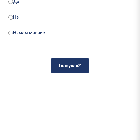
Да
Не
Нямам мнение
Гласувай