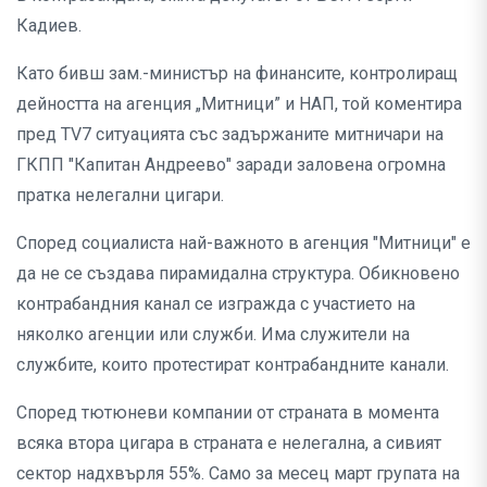
Кадиев.
Като бивш зам.-министър на финансите, контролиращ
дейността на агенция „Митници” и НАП, той коментира
пред TV7 ситуацията със задържаните митничари на
ГКПП "Капитан Андреево" заради заловена огромна
пратка нелегални цигари.
Според социалиста най-важното в агенция "Митници" е
да не се създава пирамидална структура. Обикновено
контрабандния канал се изгражда с участието на
няколко агенции или служби. Има служители на
службите, които протестират контрабандните канали.
Според тютюневи компании от страната в момента
всяка втора цигара в страната е нелегална, а сивият
сектор надхвърля 55%. Само за месец март групата на