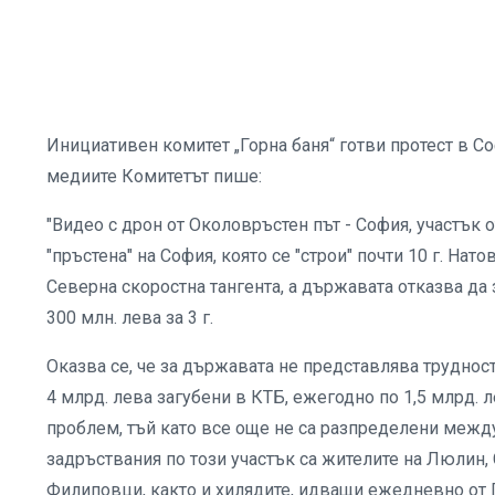
Инициативен комитет „Горна баня“ готви протест в С
медиите Комитетът пише:
"Видео с дрон от Околовръстен път - София, участък о
"пръстена" на София, която се "строи" почти 10 г. На
Северна скоростна тангента, а държавата отказва да
300 млн. лева за 3 г.
Оказва се, че за държавата не представлява трудност 
4 млрд. лева загубени в КТБ, ежегодно по 1,5 млрд. ле
проблем, тъй като все още не са разпределени между
задръствания по този участък са жителите на Люлин, С
Филиповци, както и хилядите, идващи ежедневно от 