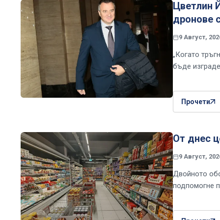
Цветлин Й
дронове 
9 Август, 202
„Когато тръг
бъде изграде
Прочети
От днес ц
9 Август, 202
Двойното обо
подпомогне п