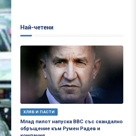
Най-четени
ХЛЯБ И ПАСТИ
Млад пилот напуска ВВС със скандално
обръщение към Румен Радев и
компания