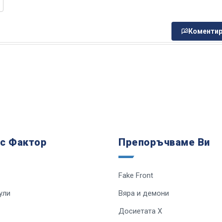
Коментир
 с Фактор
Препоръчваме Ви
Fake Front
ули
Вяра и демони
Досиетата Х