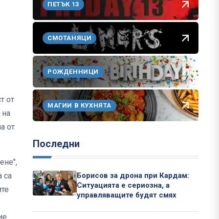
ПЕТЪК 13
СМОТАНЯЦИ
РОЖДЕННИЦИ
т от
МАГИИ В КУХНЯТА
 на
а от
Последни
ене",
Борисов за дрона при Кардам:
а са
Ситуацията е сериозна, а
ите
управляващите будят смях
ие