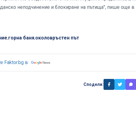
анско неподчинение и блокиране на пътища", пише още в
ние
горна баня
околовръстен път
,
,
 Faktor.bg в
Сподели: