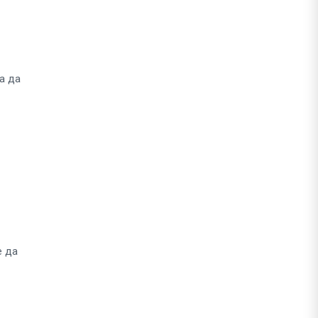
а да
е да