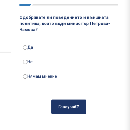
Одобрявате ли поведението и външната
политика, която води министър Петрова-
Чамова?
Да
Не
Нямам мнение
Гласувай