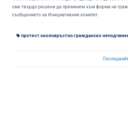
сме твърдо решени да преминем към форма на гражд
съобщението на Инициативния комитет.
протест
околовръстно
гражданско неподчине
,
,
Последвайте