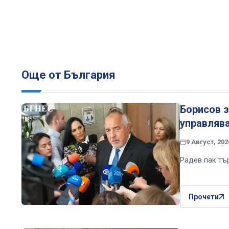
Още от България
Борисов з
управляв
9 Август, 202
Радев пак тъ
Прочети