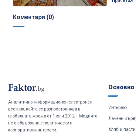
Прочети
Коментари (0)
Основно
Аналитично-информационен електронен
Интервю
вестник, който се разпространява в
глобалната мрежа от 1 юли 2012 г. Медията
Лачени църв
не е обвързана с политически и
Хляб и пасти
корпоративни интереси.