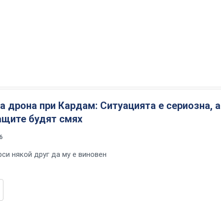
а дрона при Кардам: Ситуацията е сериозна, а
ащите будят смях
6
рси някой друг да му е виновен