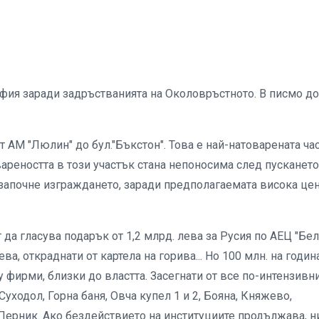
офия заради задръстванията на Околовръстното. В писмо до
т АМ "Люлин" до бул."Бъкстон". Това е най-натоварената час
товареността в този участък стана непоносима след пускането
 започне изграждането, заради предполагаемата висока цен
да гласува подарък от 1,2 млрд. лева за Русия по АЕЦ "Бел
ва, откраднати от картела на горива... Но 100 млн. на годин
 фирми, близки до властта. Засегнати от все по-интензивн
уходол, Горна баня, Овча купел 1 и 2, Бояна, Княжево,
Перник. Ако бездействието на институциите продължава, н