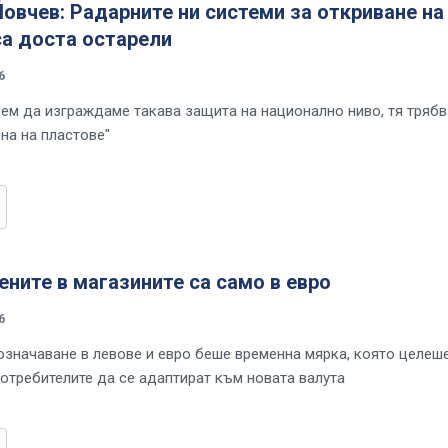
овчев: Радарните ни системи за откриване на
са доста остарели
6
нем да изграждаме такава защита на национално ниво, тя трябв
на на пластове"
ените в магазините са само в евро
6
значаване в левове и евро беше временна мярка, която целеш
отребителите да се адаптират към новата валута