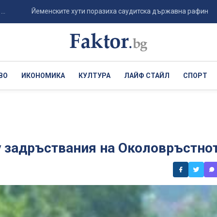
Йеменските хути поразиха саудитска държавна рафинерия на брег
ВО
ИКОНОМИКА
КУЛТУРА
ЛАЙФ СТАЙЛ
СПОРТ
у задръствания на Околовръстно