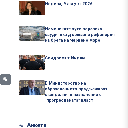
Неделя, 9 август 2026
Йеменските хути поразиха
саудитска държавна рафинерия
на брега на Червено море
Синдромът Индже
В Министерство на
образованието продължават
скандалните назначения от
"прогресивната" власт
Анкета