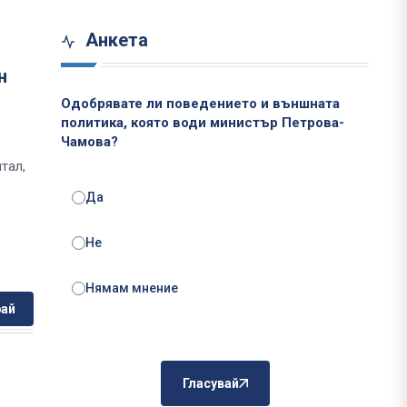
Анкета
н
Одобрявате ли поведението и външната
политика, която води министър Петрова-
Чамова?
тал,
Да
Не
Нямам мнение
ай
Гласувай