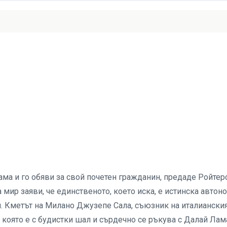
ма и го обяви за свой почетен гражданин, предаде Ройтерс
мир заяви, че единственото, което иска, е истинска автон
тай. Кметът на Милано Джузепе Сала, съюзник на италиански
 която е с будистки шал и сърдечно се ръкува с Далай Лам