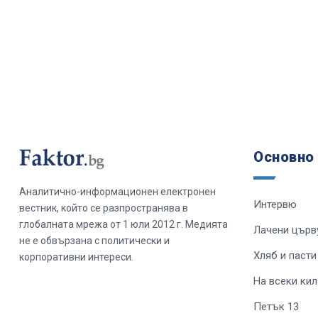
Основно
Аналитично-информационен електронен
Интервю
вестник, който се разпространява в
глобалната мрежа от 1 юли 2012 г. Медията
Лачени църв
не е обвързана с политически и
Хляб и пасти
корпоративни интереси.
На всеки ки
Петък 13