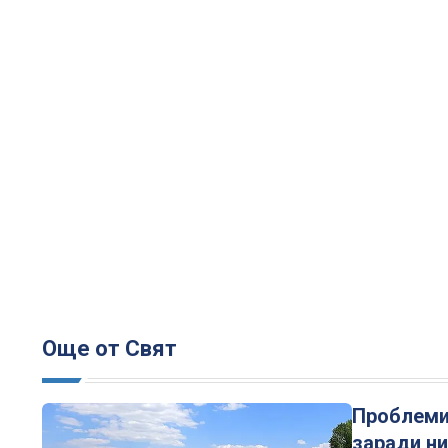
Още от Свят
Проблеми
заради ни