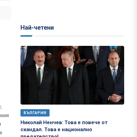
Най-четени
.
БЪЛГАРИЯ
омия
Николай Ненчев: Това е повече от
я
скандал. Това е национално
а.
предателство!