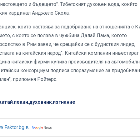
, настоящето и бъдещето". Тибетският духовен вода, кокйто
ския кардинал Анджело Скола.
циск, който настоява за подобряване на отношенията с Ки
ето, с което се ползва в чужбина Далай Лама, когото
посолство в Рим заяви, че срещайки се с будисткия лидер,
ствата на китайския народ". Китайски компании инвестират
одина китайски фирми купиха производителя на автомобилн
". Китайски консорциум подписа споразумение за придобиван
лан", припомня Ройтерс.
китай
пекин
духовник
изгнание
,
,
,
 Faktor.bg в