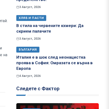
3 Август, 2026
ХЛЯБ И ПАСТИ
тай.
В стила на червените кхмери: Да
скрием палачите
3 Август, 2026
и
БЪЛГАРИЯ
е на
Италия е в шок след неонацистка
проява в София: Омразата се върна в
Европа
4 Август, 2026
Следете с Фактор