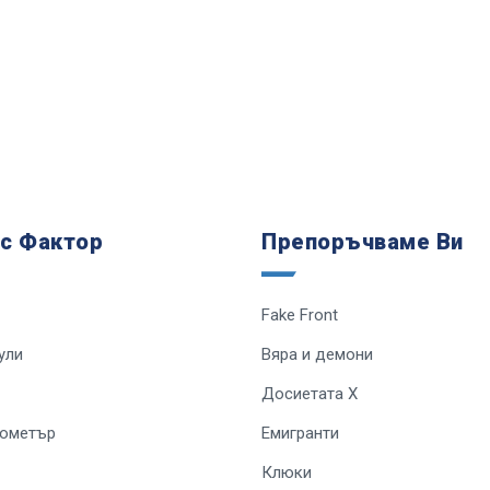
 с Фактор
Препоръчваме Ви
Fake Front
ули
Вяра и демони
Досиетата Х
лометър
Емигранти
Клюки