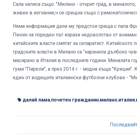
Сала написа също: "Милано - открит град, в миналото
живее в изгнание,ч се срещна също с римокатоличе
Няма информация дали му предстои среща с папа Фран
Пекин за пореден път изрази недоволство от внимани
китайските власти смятат за сепаратист. Китайското 
градските власти в Милано са "наранили дълбоко чув
масирано в Италия в последните години. Миналата г
гуми "Пирели", а през 2014 г. - модна къща "Криция
един от водещите италиански футболни клубове - "Ми
далай лама
почетен гражданин
милано
италия
,
,
,
,
Последвайте