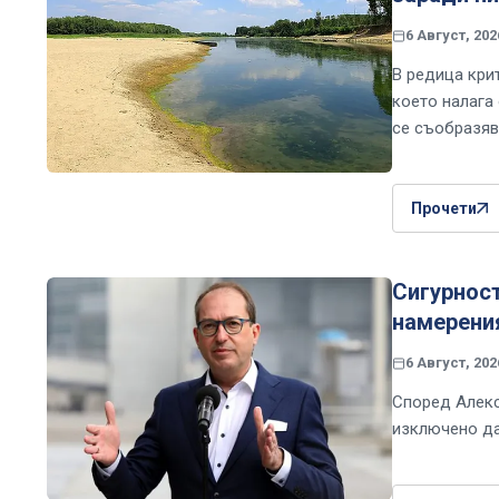
6 Август, 202
В редица кри
което налага
се съобразяв
Прочети
Сигурност
намерени
6 Август, 202
Според Алекс
изключено да