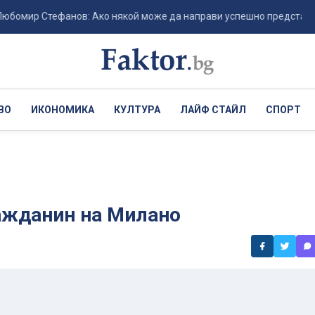
ир Стефанов: Ако някой може да направи успешно представяне в п
ВО
ИКОНОМИКА
КУЛТУРА
ЛАЙФ СТАЙЛ
СПОРТ
ражданин на Милано