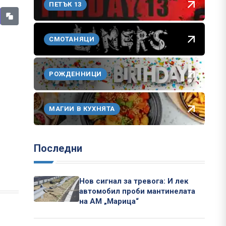
ПЕТЪК 13
СМОТАНЯЦИ
РОЖДЕННИЦИ
МАГИИ В КУХНЯТА
Последни
Нов сигнал за тревога: И лек
автомобил проби мантинелата
на АМ „Марица“