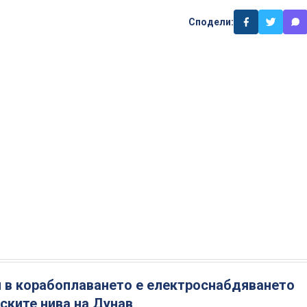
Сподели:
 в корабоплаването е електроснабдяването
ските нива на Дунав