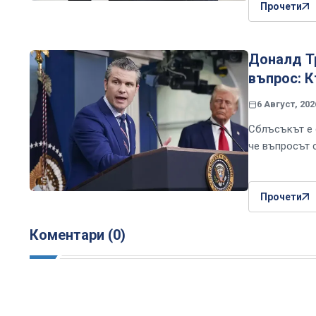
Прочети
Доналд Т
въпрос: К
6 Август, 202
Сблъсъкът е 
че въпросът 
Прочети
Коментари (0)