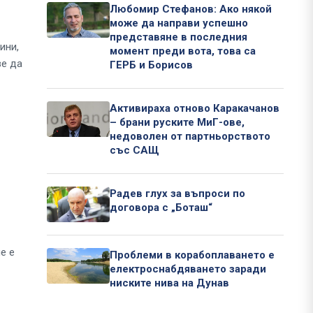
Любомир Стефанов: Ако някой
може да направи успешно
представяне в последния
ини,
момент преди вота, това са
ве да
ГЕРБ и Борисов
Активираха отново Каракачанов
– брани руските МиГ-ове,
недоволен от партньорството
със САЩ
Радев глух за въпроси по
договора с „Боташ“
е е
Проблеми в корабоплаването е
електроснабдяването заради
ниските нива на Дунав