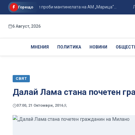
И лек автомобил проби мантинелата на АМ „Марица“...
Любом
Горещо
6 Август, 2026
МНЕНИЯ
ПОЛИТИКА
НОВИНИ
ОБЩЕСТ
СВЯТ
Далай Лама стана почетен г
07:00, 21 Октомври, 2016