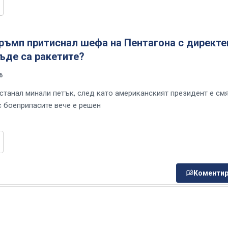
ръмп притиснал шефа на Пентагона с директе
ъде са ракетите?
6
станал минали петък, след като американският президент е смя
с боеприпасите вече е решен
Коментир