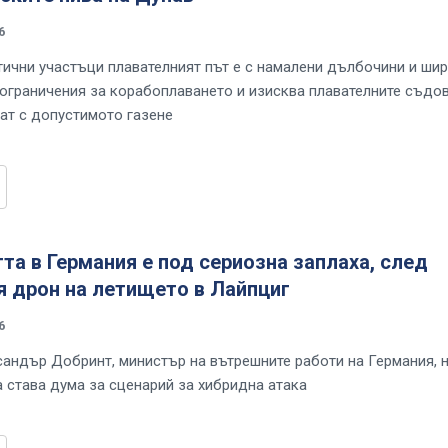
6
тични участъци плавателният път е с намалени дълбочини и шир
 ограничения за корабоплаването и изисква плавателните съдо
ат с допустимото газене
та в Германия е под сериозна заплаха, след
я дрон на летището в Лайпциг
6
андър Добринт, министър на вътрешните работи на Германия, н
 става дума за сценарий за хибридна атака