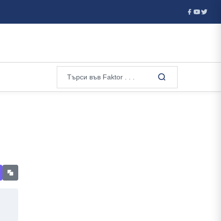
оследния моме...
Активираха отново Каракачанов – брани р