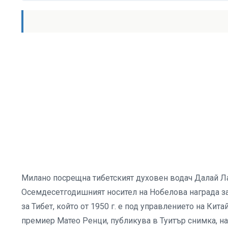
Милано посрещна тибетският духовен водач Далай Ла
Осемдесетгодишният носител на Нобелова награда за 
за Тибет, който от 1950 г. е под управлението на Ки
премиер Матео Ренци, публикува в Туитър снимка, на