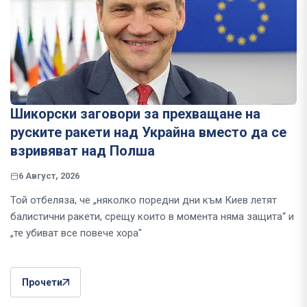
Шикорски заговори за прехващане на
руските ракети над Украйна вместо да се
взривяват над Полша
6 Август, 2026
Той отбеляза, че „няколко поредни дни към Киев летят
балистични ракети, срещу които в момента няма защита“ и
„те убиват все повече хора"
Прочети