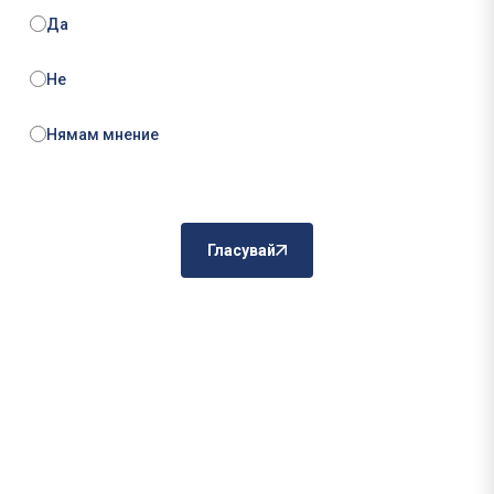
Да
Не
Нямам мнение
Гласувай