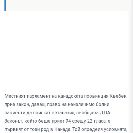
Местният парламент на канадската провинция Квебек
прие закон, даващ право на неизлечимо болни
пациенти да поискат евтаназия, съобщава ДПА.
Законът, който беше приет 94 срещу 22 гласа, е
първият от този род в Канада. Той определя условията,