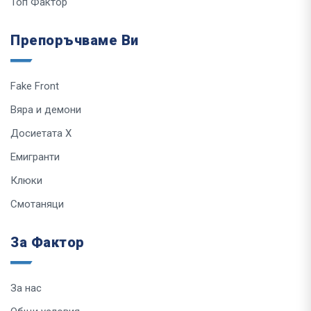
Топ Фактор
Препоръчваме Ви
Fake Front
Вяра и демони
Досиетата Х
Емигранти
Клюки
Смотаняци
За Фактор
За нас