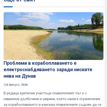
Проблеми в корабоплаването е
електроснабдяването заради ниските
нива на Дунав
6 Август, 2026
В редица критични участъци плавателният път е с
намалени дълбочини и ширини, което налага ограничения
за корабоплаването и изисква плавателните съдове да се