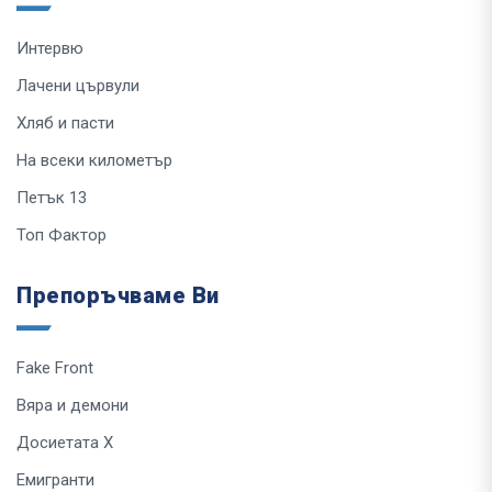
Интервю
Лачени цървули
Хляб и пасти
На всеки километър
Петък 13
Топ Фактор
Препоръчваме Ви
Fake Front
Вяра и демони
Досиетата Х
Емигранти