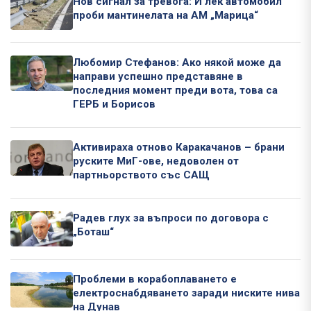
Нов сигнал за тревога: И лек автомобил
проби мантинелата на АМ „Марица“
Любомир Стефанов: Ако някой може да
направи успешно представяне в
последния момент преди вота, това са
ГЕРБ и Борисов
Активираха отново Каракачанов – брани
руските МиГ-ове, недоволен от
партньорството със САЩ
Радев глух за въпроси по договора с
„Боташ“
Проблеми в корабоплаването е
електроснабдяването заради ниските нива
на Дунав