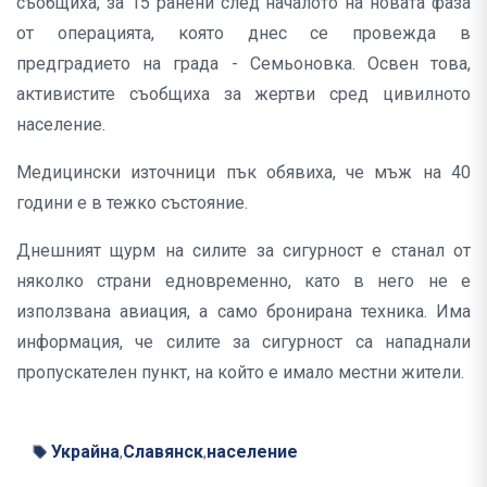
съобщиха, за 15 ранени след началото на новата фаза
от операцията, която днес се провежда в
предградието на града - Семьоновка. Освен това,
активистите съобщиха за жертви сред цивилното
население.
Медицински източници пък обявиха, че мъж на 40
години е в тежко състояние.
Днешният щурм на силите за сигурност е станал от
няколко страни едновременно, като в него не е
използвана авиация, а само бронирана техника. Има
информация, че силите за сигурност са нападнали
пропускателен пункт, на който е имало местни жители.
Украйна
Славянск
население
,
,