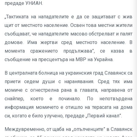
предаде УНИАН.
„Тактиката на нападателите е да се защитават с жив
щит от местното население. Освен това местни жители
съобщават, че нападателите масово обстрелват и палят
домове. Има жертви сред местното население. В
момента сражението продължава”, се казва в
съобщение на пресцентъра на МВР на Украйна.
В централната болница на украинския град Славянск са
приети седем души с наранявания. Сред тях има
момиче с огнестрелна рана в главата, направена от
снайпер, което е починало. По непотвърдена
информация момичето е отишло на терасата на дома
си, когато е било улучено, предаде „Первий канал”.
Междувременно, от щаба на „опълченците” в Славянск