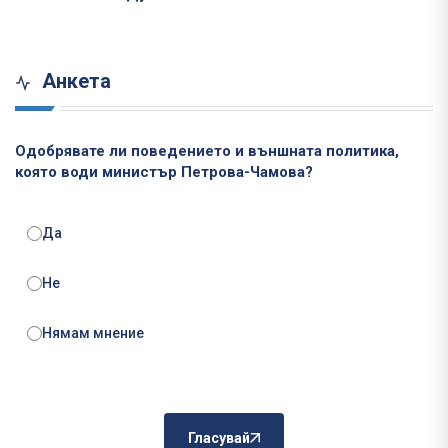
Анкета
Одобрявате ли поведението и външната политика,
която води министър Петрова-Чамова?
Да
Не
Нямам мнение
Гласувай