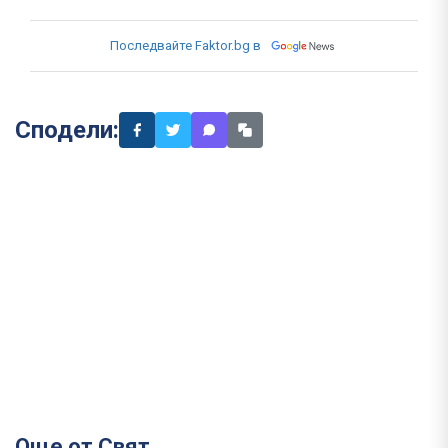
Последвайте Faktor.bg в
Сподели:
Още от Свят