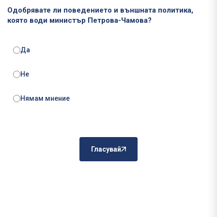
Одобрявате ли поведението и външната политика,
която води министър Петрова-Чамова?
Да
Не
Нямам мнение
Гласувай