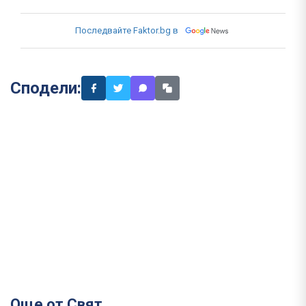
Последвайте Faktor.bg в
Сподели:
Още от Свят