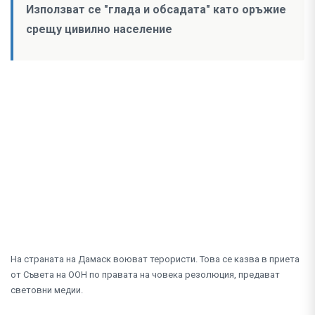
Използват се "глада и обсадата" като оръжие
срещу цивилно население
На страната на Дамаск воюват терористи. Това се казва в приета
от Съвета на ООН по правата на човека резолюция, предават
световни медии.