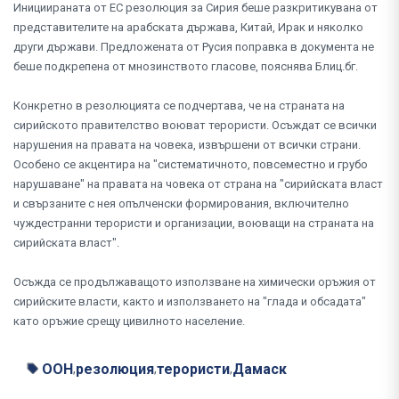
Инициираната от ЕС резолюция за Сирия беше разкритикувана от
представителите на арабската държава, Китай, Ирак и няколко
други държави. Предложената от Русия поправка в документа не
беше подкрепена от мнозинството гласове, пояснява Блиц.бг.
Конкретно в резолюцията се подчертава, че на страната на
сирийското правителство воюват терористи. Осъждат се всички
нарушения на правата на човека, извършени от всички страни.
Особено се акцентира на "систематичното, повсеместно и грубо
нарушаване" на правата на човека от страна на "сирийската власт
и свързаните с нея опълченски формирования, включително
чуждестранни терористи и организации, воюващи на страната на
сирийската власт".
Осъжда се продължаващото използване на химически оръжия от
сирийските власти, както и използването на "глада и обсадата"
като оръжие срещу цивилното население.
ООН
резолюция
терористи
Дамаск
,
,
,