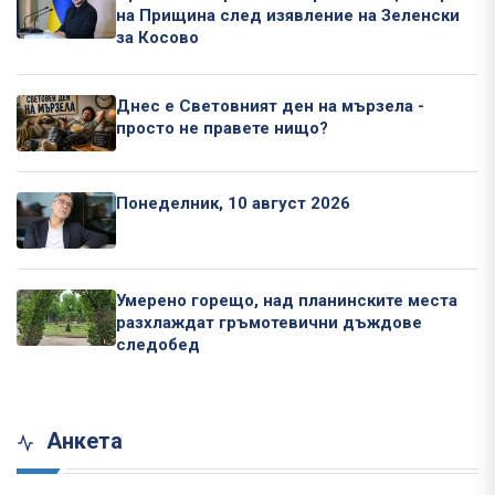
на Прищина след изявление на Зеленски
за Косово
Днес е Световният ден на мързела -
просто не правете нищо?
Понеделник, 10 август 2026
Умерено горещо, над планинските места
разхлаждат гръмотевични дъждове
следобед
Анкета