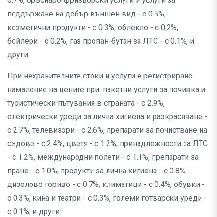
0.7%, бръснаро-фризьорски услуги и услуги за
поддържане на добър външен вид - с 0.5%,
козметични продукти - с 0.3%, облекло - с 0.2%,
бойлери - с 0.2%, газ пропан-бутан за ЛТС - с 0.1%, и
други.
При нехранителните стоки и услуги е регистрирано
намаление на цените при: пакетни услуги за почивка и
туристически пътувания в страната - с 2.9%,
електрически уреди за лична хигиена и разкрасяване -
с 2.7%, телевизори - с 2.6%, препарати за почистване на
съдове - с 2.4%, цветя - с 1.2%, принадлежности за ЛТС
- с 1.2%, международни полети - с 1.1%, препарати за
пране - с 1.0%, продукти за лична хигиена - с 0.8%,
дизелово гориво - с 0.7%, климатици - с 0.4%, обувки -
с 0.3%, кина и театри - с 0.3%, големи готварски уреди -
с 0.1%, и други.