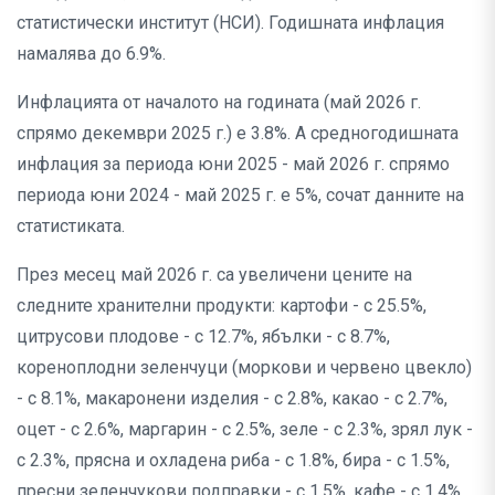
статистически институт (НСИ). Годишната инфлация
намалява до 6.9%.
Инфлацията от началото на годината (май 2026 г.
спрямо декември 2025 г.) е 3.8%. А средногодишната
инфлация за периода юни 2025 - май 2026 г. спрямо
периода юни 2024 - май 2025 г. е 5%, сочат данните на
статистиката.
През месец май 2026 г. са увеличени цените на
следните хранителни продукти: картофи - с 25.5%,
цитрусови плодове - с 12.7%, ябълки - с 8.7%,
кореноплодни зеленчуци (моркови и червено цвекло)
- с 8.1%, макаронени изделия - с 2.8%, какао - с 2.7%,
оцет - с 2.6%, маргарин - с 2.5%, зеле - с 2.3%, зрял лук -
с 2.3%, прясна и охладена риба - с 1.8%, бира - с 1.5%,
пресни зеленчукови подправки - с 1.5%, кафе - с 1.4%,