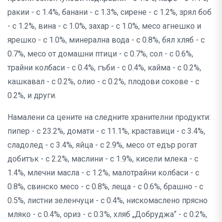
ракии - с 1.4%, банани - с 1.3%, сирене - с 1.2%, зрял боб
- с 1.2%, вина - с 1.0%, захар - с 1.0%, месо агнешко и
ярешко - с 1.0%, минерална вода - с 0.8%, бял хляб - с
0.7%, месо от домашни птици - с 0.7%, сол - с 0.6%,
трайни колбаси - с 0.4%, гъби - с 0.4%, кайма - с 0.2%,
кашкавал - с 0.2%, олио - с 0.2%, плодови сокове - с
0.2%, и други.
Намалени са цените на следните хранителни продукти:
пипер - с 23.2%, домати - с 11.1%, краставици - с 3.4%,
сладолед - с 3.4%, яйца - с 2.9%, месо от едър рогат
добитък - с 2.2%, маслини - с 1.9%, кисели млека - с
1.4%, млечни масла - с 1.2%, малотрайни колбаси - с
0.8%, свинско месо - с 0.8%, леща - с 0.6%, брашно - с
0.5%, листни зеленчуци - с 0.4%, нискомаслено прясно
мляко - с 0.4%, ориз - с 0.3%, хляб „Добруджа“ - с 0.2%,