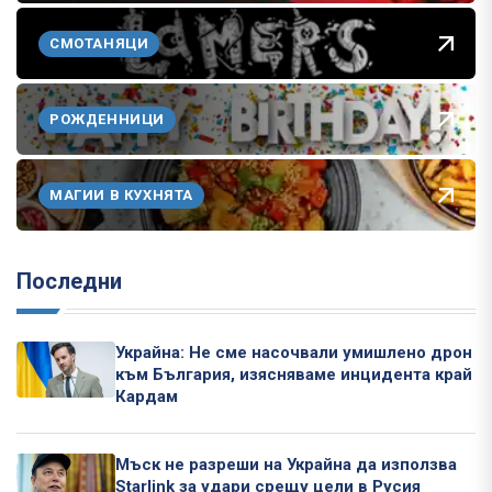
СМОТАНЯЦИ
РОЖДЕННИЦИ
МАГИИ В КУХНЯТА
Последни
Украйна: Не сме насочвали умишлено дрон
към България, изясняваме инцидента край
Кардам
Мъск не разреши на Украйна да използва
Starlink за удари срещу цели в Русия