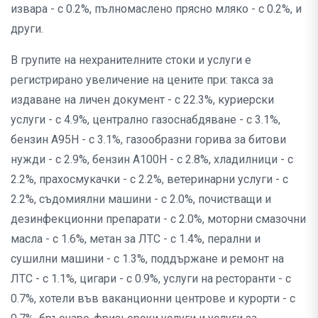
извара - с 0.2%, пълномаслено прясно мляко - с 0.2%, и
други.
В групите на нехранителните стоки и услуги е
регистрирано увеличение на цените при: такса за
издаване на личен документ - с 22.3%, куриерски
услуги - с 4.9%, централно газоснабдяване - с 3.1%,
бензин А95Н - с 3.1%, газообразни горива за битови
нужди - с 2.9%, бензин А100Н - с 2.8%, хладилници - с
2.2%, прахосмукачки - с 2.2%, ветеринарни услуги - с
2.2%, съдомиялни машини - с 2.0%, почистващи и
дезинфекционни препарати - с 2.0%, моторни смазочни
масла - с 1.6%, метан за ЛТС - с 1.4%, перални и
сушилни машини - с 1.3%, поддържане и ремонт на
ЛТС - с 1.1%, цигари - с 0.9%, услуги на ресторанти - с
0.7%, хотели във ваканционни центрове и курорти - с