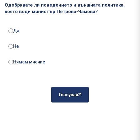
Одобрявате ли поведението и външната политика,
която води министър Петрова-Чамова?
Да
Не
Нямам мнение
Гласувай