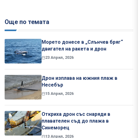
Още по темата
Морето донесе в „Слънчев бряг“
двигател на ракета и дрон
23 Април, 2026
Дрон изплава на южния плаж в
Несебър
15 Април, 2026
Откриха дрон със снаряди в
плавателен съд до плажа в
Синеморец
13 Април, 2026