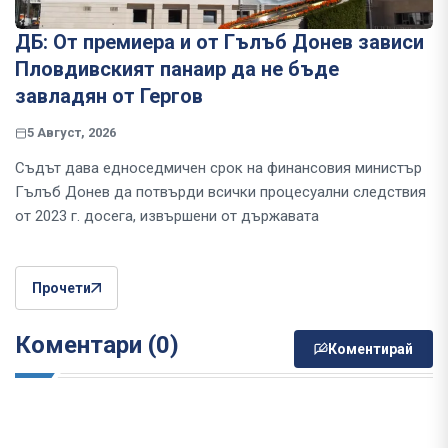
ДБ: От премиера и от Гълъб Донев зависи
Пловдивският панаир да не бъде
завладян от Гергов
5 Август, 2026
Съдът дава едноседмичен срок на финансовия министър
Гълъб Донев да потвърди всички процесуални следствия
от 2023 г. досега, извършени от държавата
Прочети
Коментари (0)
Коментирай