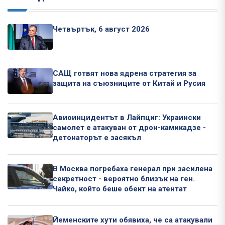
Четвъртък, 6 август 2026
САЩ готвят нова ядрена стратегия за
защита на съюзниците от Китай и Русия
Авиоинцидентът в Лайпциг: Украински
самолет е атакуван от дрон-камикадзе -
детонаторът е засякъл
В Москва погребаха генерал при засилена
секретност - вероятно близък на ген.
Чайко, който беше обект на атентат
Йеменските хути обявиха, че са атакували