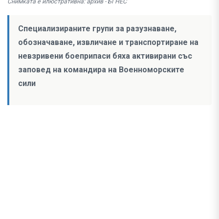
Снимката е илюстративна: архив - БГНЕС
Специализираните групи за разузнаване,
обозначаване, извличане и транспортиране на
невзривени боеприпаси бяха активирани със
заповед на командира на Военноморските
сили