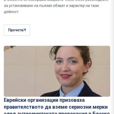
за установяване на пълния обхват и характер на тази
дейност
Прочети
Еврейски организации призоваха
правителството да вземе сериозни мерки
след антисемитската провокация в Банско