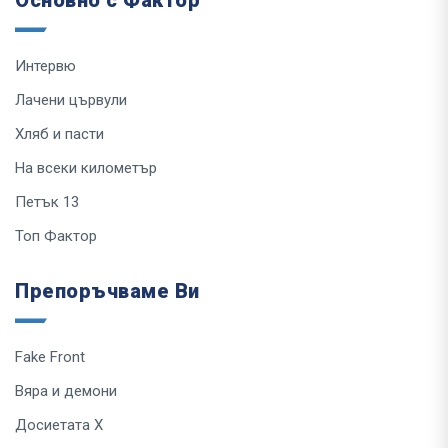
Основно с Фактор
Интервю
Лачени цървули
Хляб и пасти
На всеки километър
Петък 13
Топ Фактор
Препоръчваме Ви
Fake Front
Вяра и демони
Досиетата Х