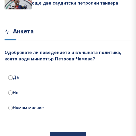
още два саудитски петролни танкера
Анкета
Одобрявате ли поведението и външната политика,
която води министър Петрова-Чамова?
Да
Не
Нямам мнение