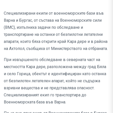
Специализирани екипи от военноморските бази във
Варна и Бургас, от състава на Военноморските сили
(ВМС), изпълниха задачи по обследване и
транспортиране на останки от безпилотни летателни
апарати, които бяха открити край Кара дере и в района
на Ахтопол, съобщиха от Министерството на отбраната.
При извършеното обследване в северната част на
местността Кара дере, разположена между град Бяла
и село Горица, обектът е идентифициран като останка
от безпилотен летателен апарат, който не съдържа
взривни вещества и не представлява опасност.
Специализираният екип го транспортира до
Военноморската база във Варна.