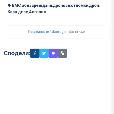
ВМС
обезвреждане
дронове
отломки
дрон
,
,
,
,
,
Кара дере
Ахтопол
,
Последвайте Faktor.bg в
Сподели: