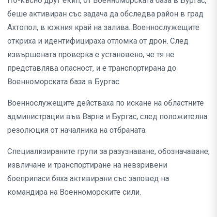
По-късно друг екип, от Военноморската база в Бургас,
беше активиран със задача да обследва район в град
Ахтопол, в южния край на залива. Военнослужещите
откриха и идентифицираха отломка от дрон. След
извършената проверка е установено, че тя не
представлява опасност, и е транспортирана до
Военноморската база в Бургас.
Военнослужещите действаха по искане на областните
администрации във Варна и Бургас, след положителна
резолюция от началника на отбраната.
Специализираните групи за разузнаване, обозначаване,
извличане и транспортиране на невзривени
боеприпаси бяха активирани със заповед на
командира на Военноморските сили.