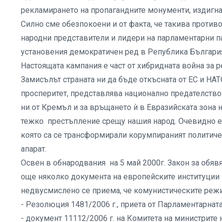
рекламирането на пропагандните монументи, издигна
Силно сме обезпокоени и от факта, че такива против
народни представители и лидери на парламентарни п
установения демократичен ред в Република Българи
Настоящата кампания е част от хибридната война за 
Замисълът страната ни да бъде откъсната от ЕС и НАТО
просперитет, представлява национално предателство. 
ни от Кремъл и за връщането ѝ в Евразийската зона
тежко престъпление срещу нашия народ. Очевидно е, 
която са се трансформирали корумпираният политиче
апарат.
Освен в обнародвания на 5 май 2000г. Закон за обя
още няколко документа на европейските институции 
недвусмислено се приема, че комунистическите режи
- Резолюция 1481/2006 г., приета от Парламентарнат
- документ 11112/2006 г. на Комитета на министрите