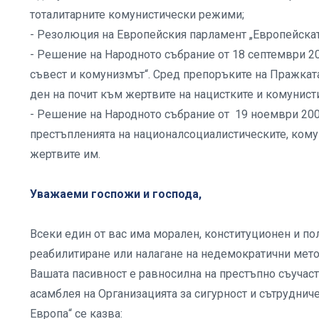
тоталитарните комунистически режими;
- Резолюция на Европейския парламент „Европейската 
- Решение на Народното събрание от 18 септември 20
съвест и комунизмът“. Сред препоръките на Пражкат
ден на почит към жертвите на нацистките и комунис
- Решение на Народното събрание от 19 ноември 2009 
престъпленията на националсоциалистическите, кому
жертвите им.
Уважаеми госпожи и господа,
Всеки един от вас има морален, конституционен и по
реабилитиране или налагане на недемократични мето
Вашата пасивност е равносилна на престъпно съучаст
асамблея на Организацията за сигурност и сътруднич
Европа“ се казва: