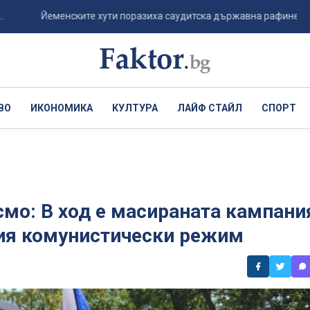
Йеменските хути поразиха саудитска държавна рафинерия на брега
ВО
ИКОНОМИКА
КУЛТУРА
ЛАЙФ СТАЙЛ
СПОРТ
мо: В ход е масираната кампани
ния комунистически режим