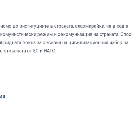
мо до институциите в страната, алармирайки, че в ход е
 комунистически режим и рекомунизация на страната. Спо
хибридната война за ревизия на цивилизационния избор на
 откъсната от ЕС и НАТО.
ИЯ