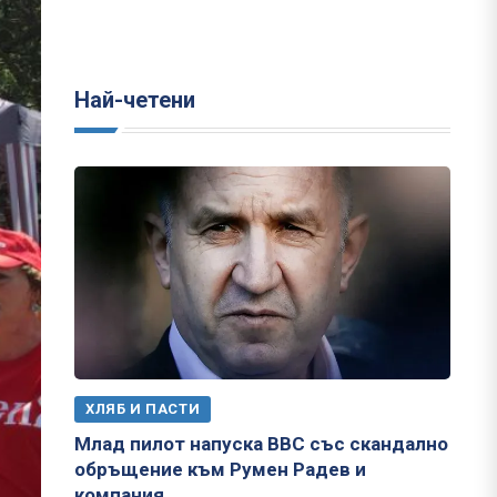
Най-четени
ХЛЯБ И ПАСТИ
Млад пилот напуска ВВС със скандално
обръщение към Румен Радев и
компания