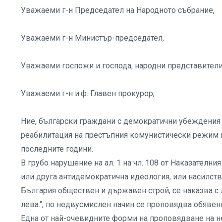
Уважаеми г-н Председател на Народното събрание,
Уважаеми г-н Министър-председател,
Уважаеми госпожи и господа, народни представители
Уважаеми г-н и.ф. Главен прокурор,
Ние, български граждани с демократични убеждения 
реабилитация на престъпния комунистически режим и
последните години.
В грубо нарушение на ал. 1 на чл. 108 от Наказателни
или друга антидемократична идеология, или насилст
България обществен и държавен строй, се наказва с 
лева.“, по недвусмислен начин се проповядва обявен
Една от най-очевидните форми на проповядване на н