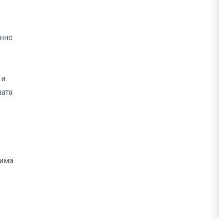
онно
 и
ната
 има