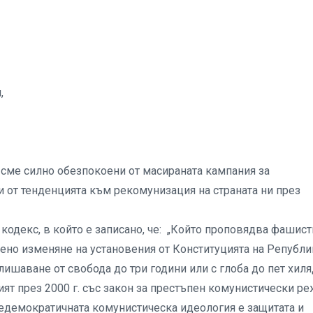
,
сме силно обезпокоени от масираната кампания за
 от тенденцията към рекомунизация на страната ни през
я кодекс, в който е записано, че: „Който проповядва фашист
вено изменяне на установения от Конституцията на Републи
лишаване от свобода до три години или с глоба до пет хил
ият през 2000 г. със закон за престъпен комунистически р
едемократичната комунистическа идеология е защитата и