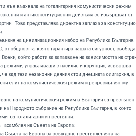
ти във възхвала на тоталитарния комунистически режим.
озаконни и антиконституционни действия се извършват от
артии. Това представлява директна заплаха за конституци
я.
ревизия на цивилизационния избор на Република България.
, от общността, която гарантира нашата сигурност, свобода
Всеки, който работи за запазване на зависимостта на стра
 на режими, управляващи с насилие и корупция, извършва
че зад тези незаконни деяния стои днешната олигархия, в
ски елит на комунистическия режим и репресивният му
вяване на комунистическия режим в България за престъпен
и на Народното събрание на Република България, в които
ми са тоталитарни и престъпни:
а асамблея на Съвета на Европа;
 на Съвета на Европа за осъждане престъпленията на