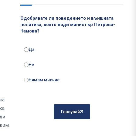
Одобрявате ли поведението и външната
политика, която води министър Петрова-
Чамова?
Да
Не
Нямам мнение
ка
ка
Гласувай
яди
ежим.