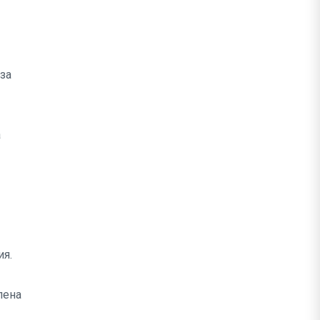
за
а
ия.
лена