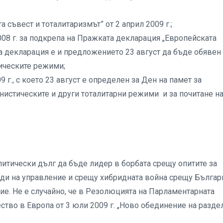
съвест и тоталитаризмът” от 2 април 2009 г.;
08 г. за подкрепа на Пражката декларация „Европейската
а декларация е и предложението 23 август да бъде обявен 
тическите режими;
г., с което 23 август е определен за Ден на памет за
нистическите и други тоталитарни режими и за почитане н
литически дълг да бъде лидер в борбата срещу опитите за
ди на управление и срещу хибридната война срещу Българ
ие. Не е случайно, че в Резолюцията на Парламентарната
ество в Европа от 3 юли 2009 г. „Ново обединение на разде