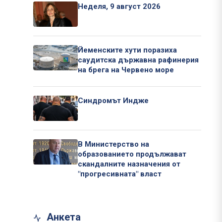
Неделя, 9 август 2026
Йеменските хути поразиха
саудитска държавна рафинерия
на брега на Червено море
Синдромът Индже
В Министерство на
образованието продължават
скандалните назначения от
"прогресивната" власт
Анкета