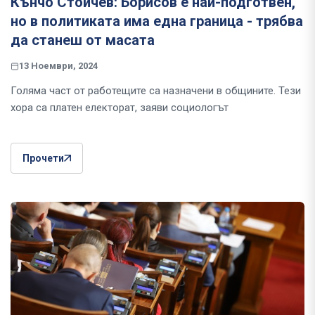
Кънчо Стойчев: Борисов е най-подготвен,
но в политиката има една граница - трябва
да станеш от масата
13 Ноември, 2024
Голяма част от работещите са назначени в общините. Тези
хора са платен електорат, заяви социологът
Прочети