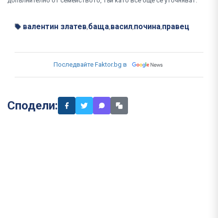
допълнително от семейството, тъй като все още се уточняват.
валентин златев
баща
васил
почина
правец
,
,
,
,
Последвайте Faktor.bg в
Сподели: