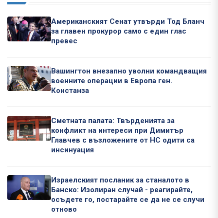
Американският Сенат утвърди Тод Бланч
за главен прокурор само с един глас
превес
Вашингтон внезапно уволни командващия
военните операции в Европа ген.
Констанза
Сметната палата: Твърденията за
конфликт на интереси при Димитър
Главчев с възложените от НС одити са
инсинуация
Израелският посланик за станалото в
Банско: Изолиран случай - реагирайте,
осъдете го, постарайте се да не се случи
отново