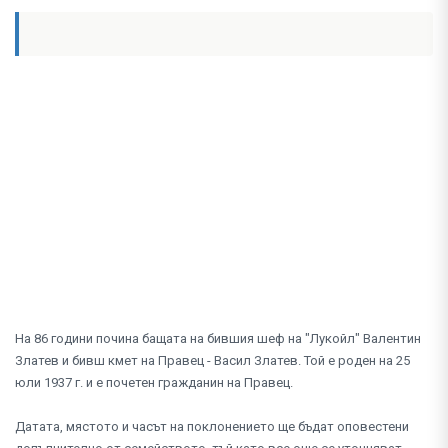
На 86 години почина бащата на бившия шеф на "Лукойл" Валентин
Златев и бивш кмет на Правец - Васил Златев. Той е роден на 25
юли 1937 г. и е почетен гражданин на Правец.
Датата, мястото и часът на поклонението ще бъдат оповестени