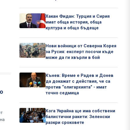
Хакан Фидан: Турция и Сирия
имат обща история, обща
култура и общо бъдеще
Нови войници от Северна Корея
за Русия: експерт посочи къде
може да ги хвърли в бой
Кънев: Време е Радев и Донев
да докажат с действия, че са
против “олигархията” - имат
ко
точно седмица
Кога Украйна ще има собствени
от
балистични ракети: Зеленски
 на
разкри сроковете