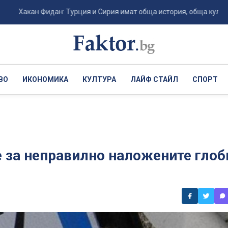
кан Фидан: Турция и Сирия имат обща история, обща култура и общ
ВО
ИКОНОМИКА
КУЛТУРА
ЛАЙФ СТАЙЛ
СПОРТ
 за неправилно наложените глоб