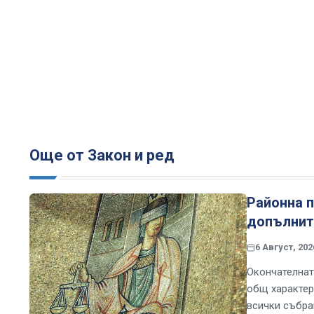
Още от Закон и ред
Районна п
допълните
6 Август, 202
Окончателнат
общ характер
всички събра