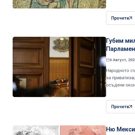
Прочети
Губим ми
Парламент
6 Август, 202
Народното съ
за приватиза
осъдени окон
Прочети
Ню Мекси