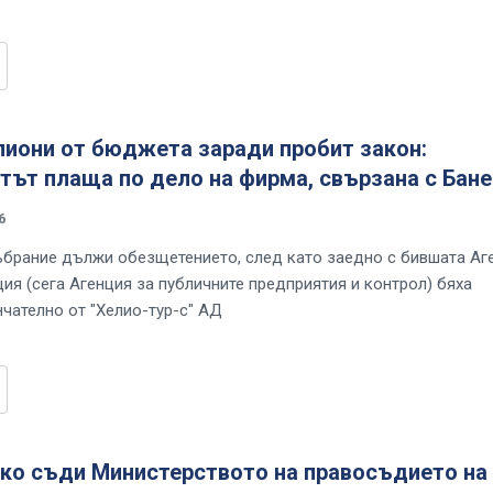
лиони от бюджета заради пробит закон:
ът плаща по дело на фирма, свързана с Бане
6
брание дължи обезщетението, след като заедно с бившата Аг
ция (сега Агенция за публичните предприятия и контрол) бяха
чателно от "Хелио-тур-с" АД
ко съди Министерството на правосъдието на