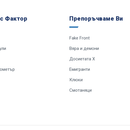
 с Фактор
Препоръчваме Ви
Fake Front
ули
Вяра и демони
Досиетата Х
лометър
Емигранти
Клюки
Смотаняци