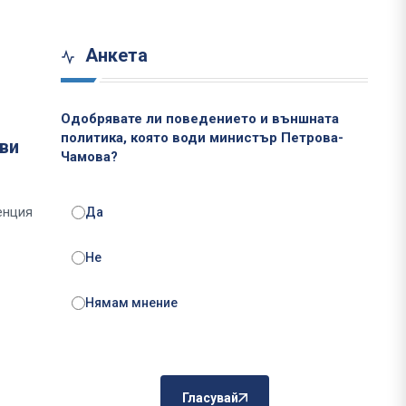
Анкета
Одобрявате ли поведението и външната
политика, която води министър Петрова-
ви
Чамова?
енция
Да
Не
Нямам мнение
Гласувай