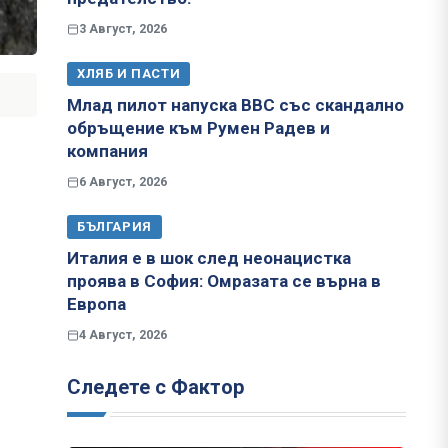
3 Август, 2026
ХЛЯБ И ПАСТИ
Млад пилот напуска ВВС със скандално
обръщение към Румен Радев и
компания
6 Август, 2026
БЪЛГАРИЯ
Италия е в шок след неонацистка
проява в София: Омразата се върна в
Европа
4 Август, 2026
Следете с Фактор