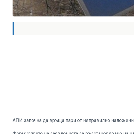
АПИ започна да връща пари от неправилно наложени 
Формулярите на заявленията за възстановяване на на