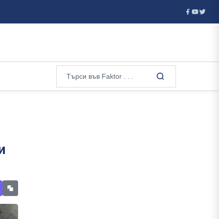
о бъдеще...
Нови войници от Северна Корея за Русия: експер
и