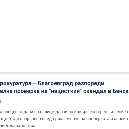
рокуратура – Благоевград разпореди
лна проверка на "нацисткия" скандал в Банс
6
а преценка дали са налице данни за извършено престъпление 
 ще бъде направена след приключване на проверката и анализ
ни доказателства