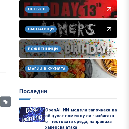
ПЕТЪК 13
СМОТАНЯЦИ
РОЖДЕННИЦИ
МАГИИ В КУХНЯТА
Последни
OpenAI: ИИ-модели започнаха да
общуват помежду си - избягаха
от тестовата среда, направиха
хакерска атака