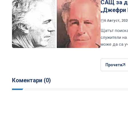
САЩ за д
„Джефри 
6 Август, 202
Щатът поиска
служители на
може да са у
Прочети
Коментари (0)