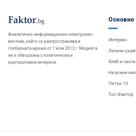
Основно
Аналитично-информационен електронен
Интервю
вестник, който се разпространява в
глобалната мрежа от 1 юли 2012 г. Медията
Лачени църв
не е обвързана с политически и
Хляб и пасти
корпоративни интереси.
На всеки ки
Петък 13
Топ Фактор