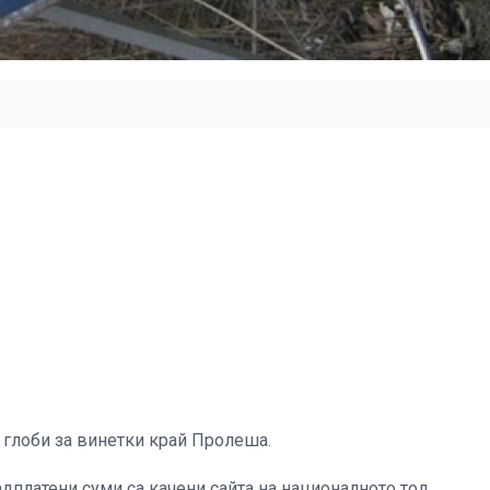
глоби за винетки край Пролеша.
дплатени суми са качени сайта на националното тол