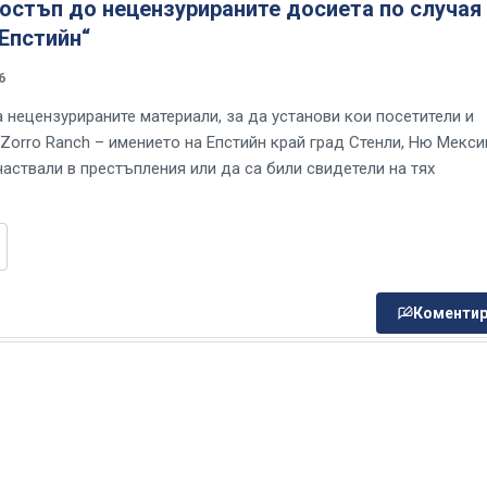
остъп до нецензурираните досиета по случая
Епстийн“
6
 нецензурираните материали, за да установи кои посетители и
 Zorro Ranch – имението на Епстийн край град Стенли, Ню Мекси
частвали в престъпления или да са били свидетели на тях
Коментир