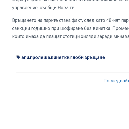
управление, съобщи Нова тв.
Връщането на парите стана факт, след като 48-ият пар
санкции годишно при шофиране без винетка. Промени
които имаха да плащат стотици хиляди заради минав
апи
пролеша
винетки
глоби
връщане
,
,
,
,
Последвайте