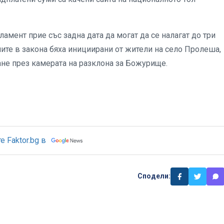
ламент прие със задна дата да могат да се налагат до три
те в закона бяха инициирани от жители на село Пролеша,
ане през камерата на разклона за Божурище.
 Faktor.bg в
Сподели: