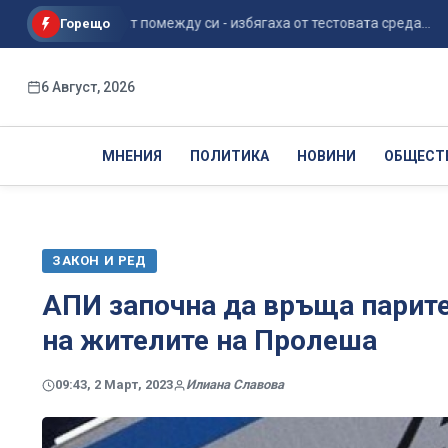
да общуват помежду си - избягаха от тестовата среда...
Ха
Горещо
6 Август, 2026
МНЕНИЯ
ПОЛИТИКА
НОВИНИ
ОБЩЕСТ
ЗАКОН И РЕД
АПИ започна да връща парите
на жителите на Пролеша
09:43, 2 Март, 2023
Илиана Славова