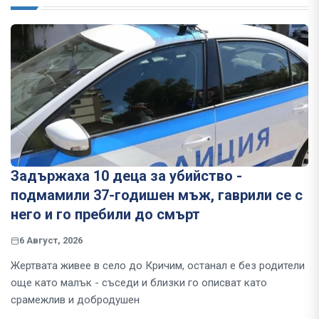
Задържаха 10 деца за убийство -
подмамили 37-годишен мъж, гаврили се с
него и го пребили до смърт
6 Август, 2026
Жертвата живее в село до Кричим, останал е без родители
още като малък - съседи и близки го описват като
срамежлив и добродушен