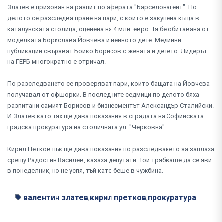
Златев е призован на разпит по аферата "Барселонагейт". По
делото се разследва пране на пари, с които е закупена къща в
каталунската столица, оценена на 4 млн. евро. Тя бе обитавана от
моделката Борислава Йовчева и нейното дете. Медийни
публикации свързват Бойко Борисов с жената и детето. Лидерът
на ГЕРБ многократно е отричал.
По разследването се проверяват пари, които бащата на Йовчева
получавал от офшорки. В последните седмици по делото бяха
разпитани самият Борисов и бизнесментът Александър Сталийски.
И Златев като тях ще дава показания в сградата на Софийската
градска прокуратура на столичната ул. "Черковна".
Кирил Петков пък ще дава показания по разследването за заплаха
срещу Радостин Василев, казаха депутати. Той трябваше да се яви
в понеделник, но не успя, тъй като беше в чужбина.
валентин златев
кирил претков
прокуратура
,
,