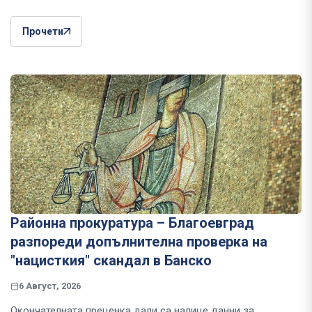
Прочети
Районна прокуратура – Благоевград
разпореди допълнителна проверка на
"нацисткия" скандал в Банско
6 Август, 2026
Окончателната преценка дали са налице данни за