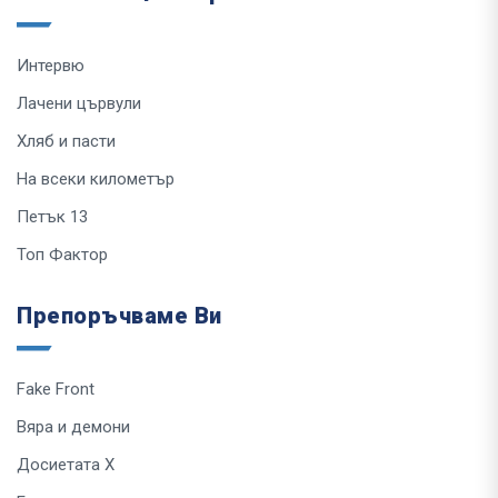
Интервю
Лачени цървули
Хляб и пасти
На всеки километър
Петък 13
Топ Фактор
Препоръчваме Ви
Fake Front
Вяра и демони
Досиетата Х