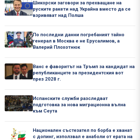
Шикорски заговори за прехващане на
руските ракети над Украйна вместо да се
взривяват над Полша
По последни данни погребаният тайно
генерал в Москва е не Ерусалимов, а
Валерий Плохотнюк
Ванс е фаворитът на Тръмп за кандидат на
републиканците за президентския вот
през 2028 г.
Испанските служби разследват
подготовка за нова миграционна вълна
към Сеута
Национален състезател по борба е хванат
с допинг, използвал е анаболи от ерата на