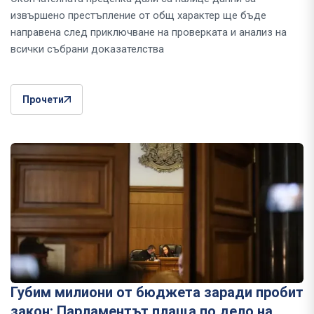
извършено престъпление от общ характер ще бъде
направена след приключване на проверката и анализ на
всички събрани доказателства
Прочети
Губим милиони от бюджета заради пробит
закон: Парламентът плаща по дело на