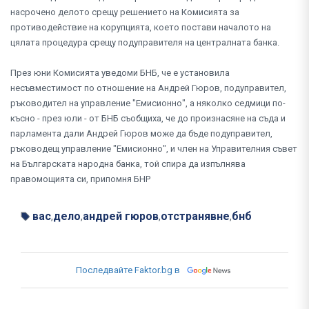
насрочено делото срещу решението на Комисията за
противодействие на корупцията, което постави началото на
цялата процедура срещу подуправителя на централната банка.
През юни Комисията уведоми БНБ, че е установила
несъвместимост по отношение на Андрей Гюров, подуправител,
ръководител на управление "Емисионно", а няколко седмици по-
късно - през юли - от БНБ съобщиха, че до произнасяне на съда и
парламента дали Андрей Гюров може да бъде подуправител,
ръководещ управление "Емисионно", и член на Управителния съвет
на Българската народна банка, той спира да изпълнява
правомощията си, припомня БНР
вас
дело
андрей гюров
отстранявне
бнб
,
,
,
,
Последвайте Faktor.bg в