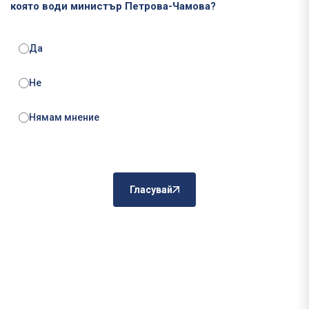
която води министър Петрова-Чамова?
Да
Не
Нямам мнение
Гласувай