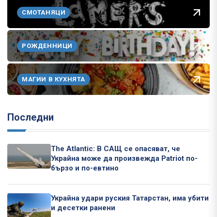
СМОТАНЯЦИ
РОЖДЕННИЦИ
МАГИИ В КУХНЯТА
Последни
The Atlantic: В САЩ се опасяват, че
Украйна може да произвежда Patriot по-
бързо и по-евтино
Украйна удари руския Татарстан, има убити
и десетки ранени