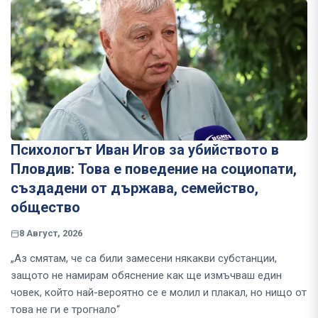
Психологът Иван Игов за убийството в
Пловдив: Това е поведение на социопати,
създадени от държава, семейство,
общество
8 Август, 2026
„Аз смятам, че са били замесени някакви субстанции,
защото не намирам обяснение как ще измъчваш един
човек, който най-вероятно се е молил и плакал, но нищо от
това не ги е трогнало“