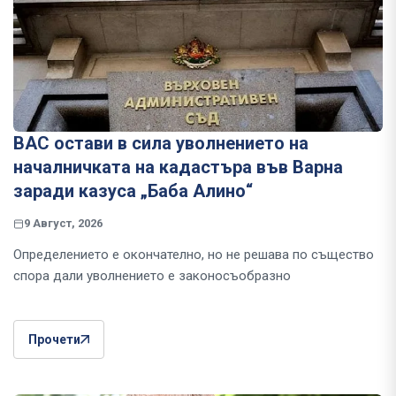
ВАС остави в сила уволнението на
началничката на кадастъра във Варна
заради казуса „Баба Алино“
9 Август, 2026
Определението е окончателно, но не решава по същество
спора дали уволнението е законосъобразно
Прочети