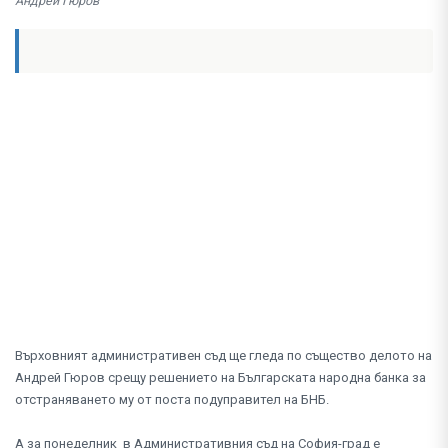
Андрей Гюров
Върховният административен съд ще гледа по същество делото на
Андрей Гюров срещу решението на Българската народна банка за
отстраняването му от поста подуправител на БНБ.
А за понеделник в Административния съд на София-град е