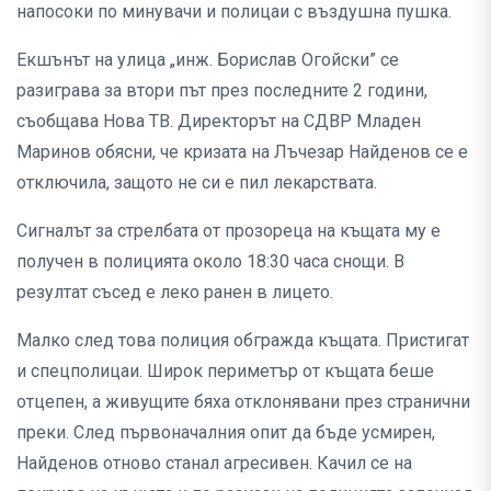
напосоки по минувачи и полицаи с въздушна пушка.
Екшънът на улица „инж. Борислав Огойски” се
разиграва за втори път през последните 2 години,
съобщава Нова ТВ. Директорът на СДВР Младен
Маринов обясни, че кризата на Лъчезар Найденов се е
отключила, защото не си е пил лекарствата.
Сигналът за стрелбата от прозореца на къщата му е
получен в полицията около 18:30 часа снощи. В
резултат съсед е леко ранен в лицето.
Малко след това полиция обгражда къщата. Пристигат
и спецполицаи. Широк периметър от къщата беше
отцепен, а живущите бяха отклонявани през странични
преки. След първоначалния опит да бъде усмирен,
Найденов отново станал агресивен. Качил се на