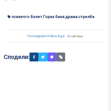
психичто болет
Горна баня
драма
стрелба
,
,
,
Последвайте Faktor.bg в
Сподели: