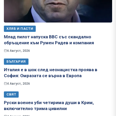
ХЛЯБ И ПАСТИ
Млад пилот напуска ВВС със скандално
обръщение към Румен Радев и компания
6 Август, 2026
БЪЛГАРИЯ
Италия е в шок след неонацистка проява в
София: Омразата се върна в Европа
4 Август, 2026
СВЯТ
Руски военен уби четирима души в Крим,
включително трима цивилни