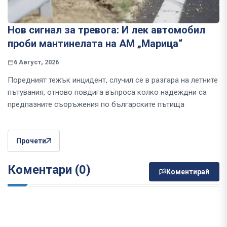
Нов сигнал за тревога: И лек автомобил
проби мантинелата на АМ „Марица“
6 Август, 2026
Поредният тежък инцидент, случил се в разгара на летните
пътувания, отново повдига въпроса колко надеждни са
предпазните съоръжения по българските пътища
Прочети
Коментари (0)
Коментирай