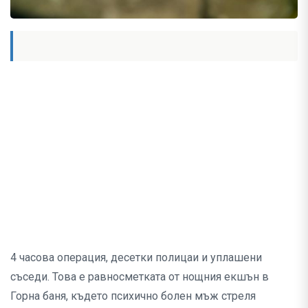
4 часова операция, десетки полицаи и уплашени
съседи. Това е равносметката от нощния екшън в
Горна баня, където психично болен мъж стреля