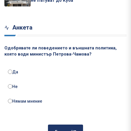
не пътуват до Куба
Анкета
Одобрявате ли поведението и външната политика,
която води министър Петрова-Чамова?
Да
Не
Нямам мнение