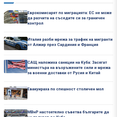
Еврокомисарят по миграцията: ЕС не може
да разчита на съседите си за граничен
контрол
Италия разби мрежа за трафик на мигранти
от Алжир през Сардиния и Франция
САЩ наложиха санкции на Куба: Засягат
министъра на въоръжените сили и мрежа
за военни доставки от Русия и Китай
Евакуираха по спешност столичен мол
МВнР настоятелно съветва българите да