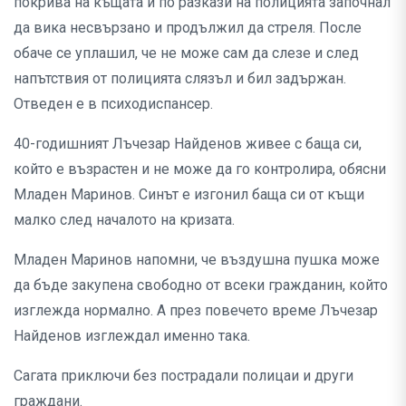
покрива на къщата и по разкази на полицията започнал
да вика несвързано и продължил да стреля. После
обаче се уплашил, че не може сам да слезе и след
напътствия от полицията слязъл и бил задържан.
Отведен е в психодиспансер.
40-годишният Лъчезар Найденов живее с баща си,
който е възрастен и не може да го контролира, обясни
Младен Маринов. Синът е изгонил баща си от къщи
малко след началото на кризата.
Младен Маринов напомни, че въздушна пушка може
да бъде закупена свободно от всеки гражданин, който
изглежда нормално. А през повечето време Лъчезар
Найденов изглеждал именно така.
Сагата приключи без пострадали полицаи и други
граждани.