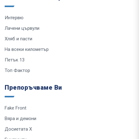
Интервю
Лачени цървули
Хляб и пасти
На всеки километър
Петък 13
Топ Фактор
Препоръчваме Ви
Fake Front
Вяра и демони
Досиетата Х