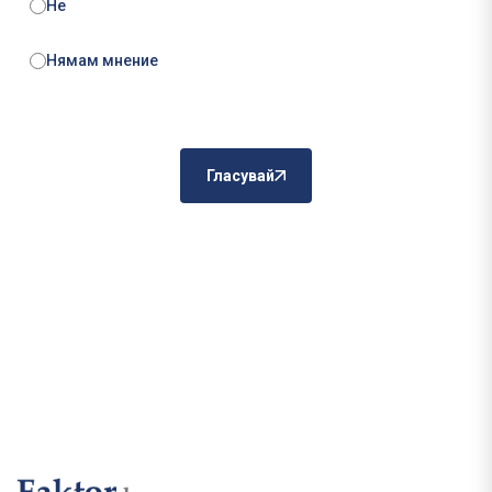
Не
Нямам мнение
Гласувай