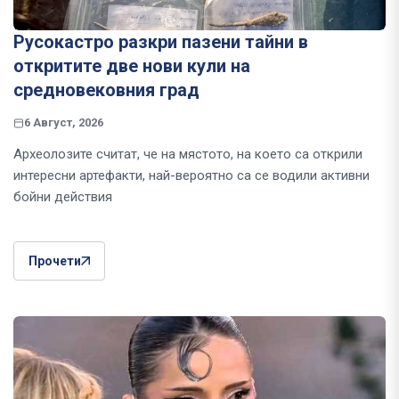
Русокастро разкри пазени тайни в
откритите две нови кули на
средновековния град
6 Август, 2026
Археолозите считат, че на мястото, на което са открили
интересни артефакти, най-вероятно са се водили активни
бойни действия
Прочети