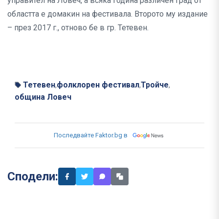
управител на Ловеч, а всяка година различен град от
областта е домакин на фестивала. Второто му издание
– през 2017 г., отново бе в гр. Тетевен.
Тетевен
фолклорен фестивал
Тройче
,
,
,
община Ловеч
Последвайте Faktor.bg в
Сподели: