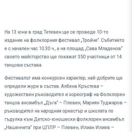
На 13 юни в град Тетевен ще се проведе 10-то
издание на фолклорния фестивал „Тройче“. Събитието
е с начален час 10.30 ч., а на площад „Сава Младенов“
своето майсторство ще покажат 350 участници от 14
танцови състава.
Фестивалът има конкурсен характер, най-добрите ще
определи жури в състав: Албена Кръстева –
художествен ръководител и хореограф на Фолклорен
танцов ансамбъл „Дъга“ – Плевен, Мариян Туджаров –
ръководител на народния оркестър и школата по
гъдулка към Детско-юношески фолклорен ансамбъл
„Нашенчета“ при ЦПЛР – Плевен, Илиан Илиев –