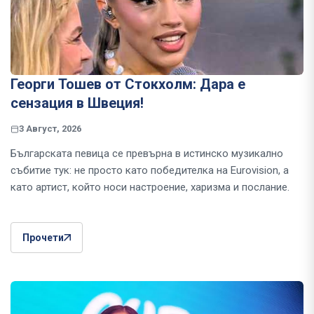
Георги Тошев от Стокхолм: Дара е
сензация в Швеция!
3 Август, 2026
Българската певица се превърна в истинско музикално
събитие тук: не просто като победителка на Eurovision, а
като артист, който носи настроение, харизма и послание.
Прочети