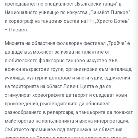
преподавател по специалност „Български танци“ в
Националното училище по изкуства „Панайот Пипков“
и хореограф на танцовия състав на НЧ „Христо Ботев“
– Плевен.
Мисията на областния фолклорен фестивал „Тройче“ е
да даде възможност за изява на талантите от
любителското фолклорно танцово изкуство във
всички възрастови групи, организирани към читалища,
училища, културни центрове и институции, сдружения
на територията на област Ловеч. Целта е да се
стимулират хореографите да творят и създават нови
произведения, ръководителите да обновяват
разнообразието в репертоара, а танцьорите да покажат
майсторство на изпълненията и вярна интерпретация.
Събитието преминава под патронажа на областния