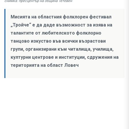
снимка: пресцентър на община Тетевен
Мисията на областния фолклорен фестивал
„Тройче“ е да даде възможност за изява на
талантите от любителското фолклорно
танцово изкуство във всички възрастови
групи, организирани към читалища, училища,
културни центрове и институции, сдружения на
територията на област Ловеч