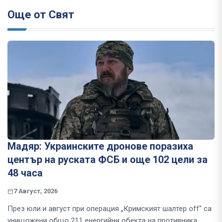
Още от Свят
Мадяр: Украинските дронове поразиха
център на руската ФСБ и още 102 цели за
48 часа
7 Август, 2026
През юли и август при операция „Кримският шалтер off" са
унищожени общо 211 енергийни обекта на противника