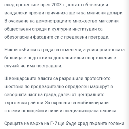
след протестите през 2003 г., когато сблъсъци и
вандалски прояви причиниха щети за милиони долари.
В очакване на демонстрациите множество магазини,
обществени сгради и културни институции са
обезопасили фасадите си с предпазни прегради.
Някои събития в града са отменени, а университетската
болница е подготвила допълнителни съоръжения в
случай, че има пострадали.
Швейцарските власти са разрешили протестното
шествие по предварително определен маршрут в
северната част на града, далеч от централните
търговски райони. За охраната са мобилизирани
големи полицейски сили и специализирана техника.
Срещата на върха на Г-7 ще бъде сред първите големи