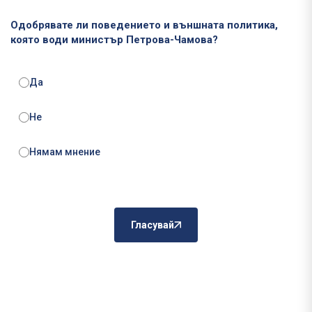
Одобрявате ли поведението и външната политика,
която води министър Петрова-Чамова?
Да
Не
Нямам мнение
Гласувай