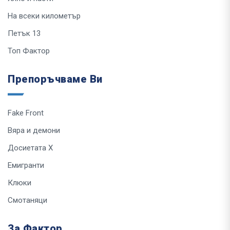
На всеки километър
Петък 13
Топ Фактор
Препоръчваме Ви
Fake Front
Вяра и демони
Досиетата Х
Емигранти
Клюки
Смотаняци
За Фактор