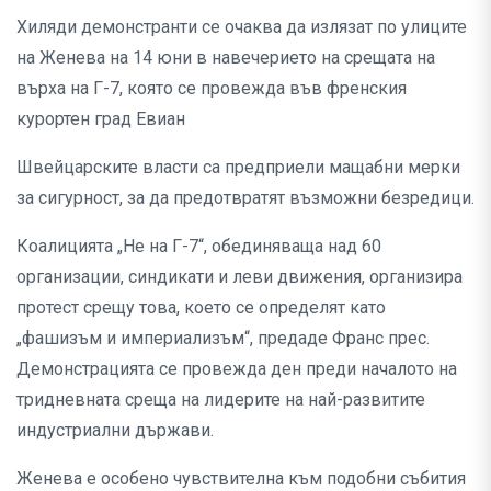
Хиляди демонстранти се очаква да излязат по улиците
на Женева на 14 юни в навечерието на срещата на
върха на Г-7, която се провежда във френския
курортен град Евиан
Швейцарските власти са предприели мащабни мерки
за сигурност, за да предотвратят възможни безредици.
Коалицията „Не на Г-7“, обединяваща над 60
организации, синдикати и леви движения, организира
протест срещу това, което се определят като
„фашизъм и империализъм“, предаде Франс прес.
Демонстрацията се провежда ден преди началото на
тридневната среща на лидерите на най-развитите
индустриални държави.
Женева е особено чувствителна към подобни събития