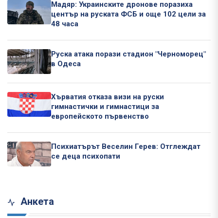
Мадяр: Украинските дронове поразиха
център на руската ФСБ и още 102 цели за
48 часа
Руска атака порази стадион "Черноморец"
в Одеса
Хърватия отказа визи на руски
гимнастички и гимнастици за
европейското първенство
Психиатърът Веселин Герев: Отглеждат
се деца психопати
Анкета