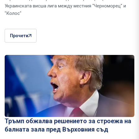
Украинската висша лига между местния "Черноморец" и
"Колос"
Прочети
Тръмп обжалва решението за строежа на
балната зала пред Върховния съд